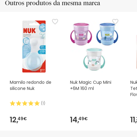
Outros produtos da mesma marca
Mamilo redondo de
Nuk Magic Cup Mini
Nu
silicone Nuk
+6M 160 ml
Tet
Flo
Un
(
1
)
12,
14,
11,
49€
49€