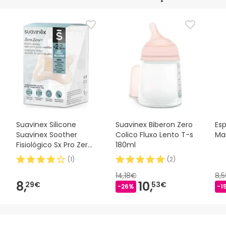
Suavinex Silicone
Suavinex Biberon Zero
Es
Suavinex Soother
Colico Fluxo Lento T-s
Ma
Fisiológico Sx Pro Zero
180ml
2m 1 peça
(
1
)
(
2
)
14,18€
8,
8,
10,
29€
53€
-26%
-1