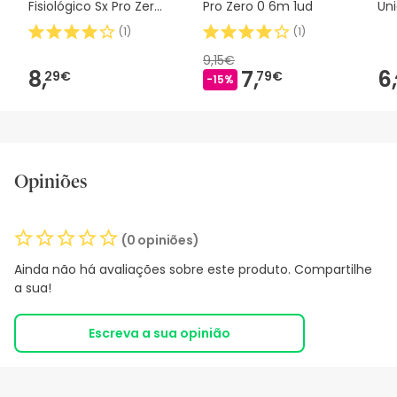
Fisiológico Sx Pro Zero
Pro Zero 0 6m 1ud
Un
2m 1 peça
(
1
)
(
1
)
9,15€
8,
7,
6,
29€
79€
-15%
Opiniões
(0 opiniões)
Ainda não há avaliações sobre este produto. Compartilhe
a sua!
Escreva a sua opinião