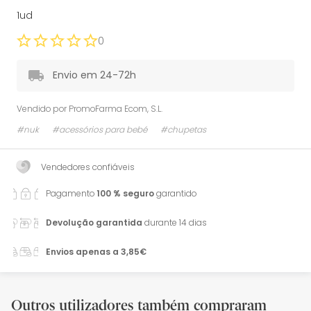
1ud
0
Envio em 24-72h
Vendido por
PromoFarma Ecom, S.L.
#nuk
#acessórios para bebé
#chupetas
Vendedores confiáveis
Pagamento
100 % seguro
garantido
Devolução garantida
durante 14 dias
Envios apenas a 3,85€
Outros utilizadores também compraram