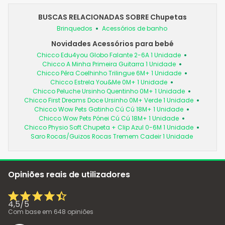
BUSCAS RELACIONADAS SOBRE Chupetas
Brinquedos
Acessórios de banho
Novidades Acessórios para bebé
Chicco Edu4you Globo Falante 2-6A 1 Unidade
Chicco A Minha Primeira Guitarra 1 Unidade
Chicco Pêra Coelhinho Trilingue 6M+ 1 Unidade
Chicco Estrela You&Me 0M+ 1 Unidade
Chicco Peluche Ursinho Quentinho 0M+ 1 Unidade
Chicco First Dreams Doce Ursinho 0M+ Verde 1 Unidade
Chicco Wow Pets Gatinho Cú Cú 18M+ 1 Unidade
Chicco Wow Pets Pónei Cú Cú 18M+ 1 Unidade
Chicco Physio Soft Chupeta + Clip Azul 0-6M 1 Unidade
Saro Rocas/Guizos Rocas Tremem Cadeir 1 Unidade
Opiniões reais de utilizadores
4,5
/
5
Com base em
648
opiniões