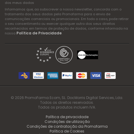
dos meus dados
Informamos que, ao subscrever a nossa newsletter, concorda com o
tratamento dos seus dados pela Promofarma para o envio de
comunicações comerciais ou promocionais. Em todo o caso, pode retirar
o seu consentimento ou exercer qualquer outro dos seus direitos
reconhecidos em termos de proteção de dados, conforme informado na
Política de Privacidade
nossa
.
© 2026 PromoFarma Ecom, SL. DocMorris Digital Services, Lda.
Todos os direitos reservados.
Todos os produtos incluem IVA.
Política de privacidade
Condições de utilização
Condições de contratação da Promofarma
Política de Cookies