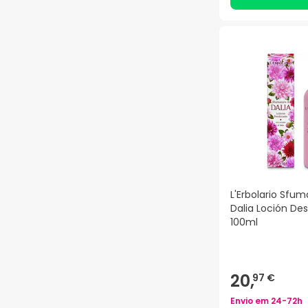
L'Erbolario Sfum
Dalia Loción De
100ml
20,
97 €
Envio em
24-72h