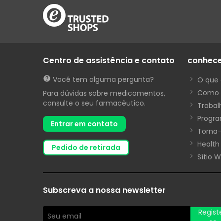
Centro de assistência e contato
conhec
Você tem alguma pergunta?
O que 
Como 
Para dúvidas sobre medicamentos,
consulte o seu farmacêutico.
Trabal
Progra
Entrar em contato
Torna-
Health
pedido de retirada
Sítio 
Subscreva a nossa newsletter
Regist