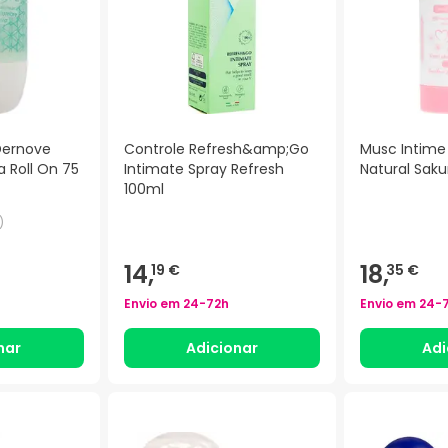
Dernove
Controle Refresh&amp;Go
Musc Intime
a Roll On 75
Intimate Spray Refresh
Natural Saku
100ml
)
14,
18,
19 €
35 €
Envio em
24-72h
Envio em
24-
nar
Adicionar
Adi