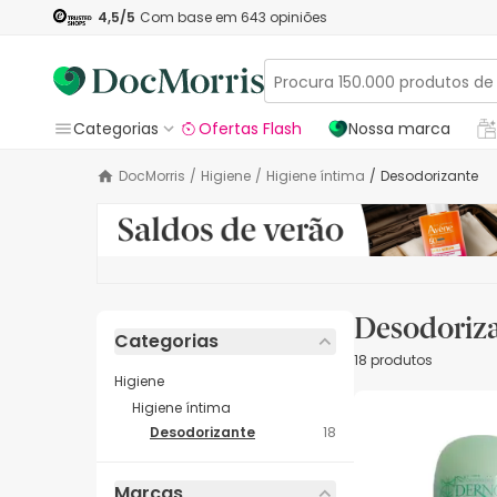
4,5
/5
Com base em
643
opiniões
Categorias
Ofertas Flash
Nossa marca
DocMorris
/
Higiene
/
Higiene íntima
/
Desodorizante
Desodoriza
Categorias
18 produtos
Higiene
Higiene íntima
Desodorizante
18
Marcas