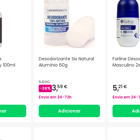
e
Desodorizante Sis Natural
Farline Deso
y 100ml
Alumínio 60g
Masculino 2
5,59€
3,
5,
59 €
21 €
-
36
%
Envio em
24-72h
Envio em
24-
nar
Adicionar
Adi