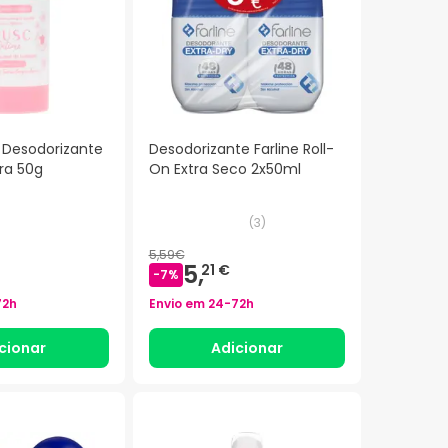
 Desodorizante
Desodorizante Farline Roll-
ra 50g
On Extra Seco 2x50ml
(
3
)
5,59€
5,
21 €
-
7
%
72h
Envio em
24-72h
cionar
Adicionar