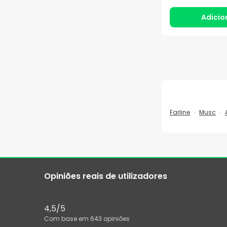
Adicio
Farline
Musc
Opiniões reais de utilizadores
4,5
/5
Com base em
643
opiniões