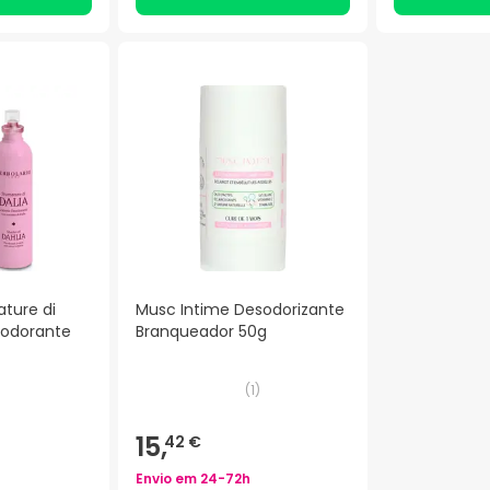
ature di
Musc Intime Desodorizante
sodorante
Branqueador 50g
(
1
)
15,
42 €
Envio em
24-72h