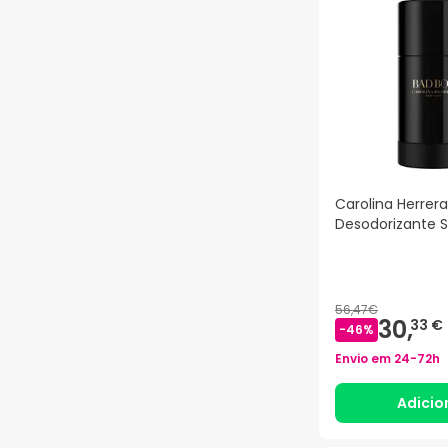
Carolina Herrer
Desodorizante S
56,47€
30,
33 €
-
46
%
Envio em
24-72h
Adicio