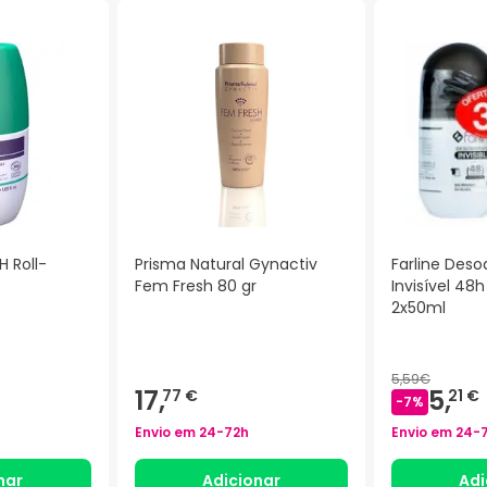
H Roll-
Prisma Natural Gynactiv
Farline Deso
Fem Fresh 80 gr
Invisível 48h
2x50ml
)
5,59€
17,
5,
77 €
21 €
-
7
%
Envio em
24-72h
Envio em
24-
nar
Adicionar
Adi