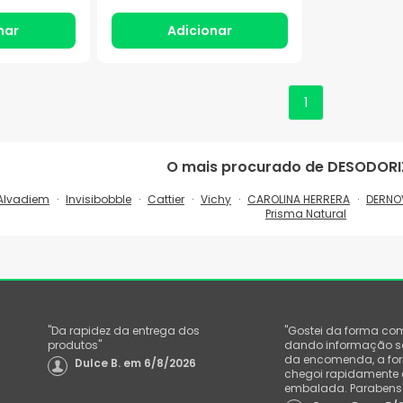
nar
Adicionar
1
O mais procurado de
DESODORI
Alvadiem
Invisibobble
Cattier
Vichy
CAROLINA HERRERA
DERNO
Prisma Natural
"
Da rapidez da entrega dos
"
Gostei da forma co
produtos
"
dando informação sob
da encomenda, a f
Dulce B.
em
6/8/2026
chegoi rapidamente
embalada. Parabens