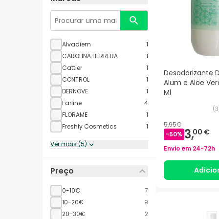
Alvadiem
1
CAROLINA HERRERA
1
Cattier
1
Desodorizante 
CONTROL
1
Alum e Aloe Ver
DERNOVE
1
Ml
Farline
4
(
3
FLORAME
1
5,95€
Freshly Cosmetics
1
3,
00 €
-
50
%
Ver mais
(
5
)
Envio em
24-72h
Adicio
Preço
0-10€
7
10-20€
9
20-30€
2