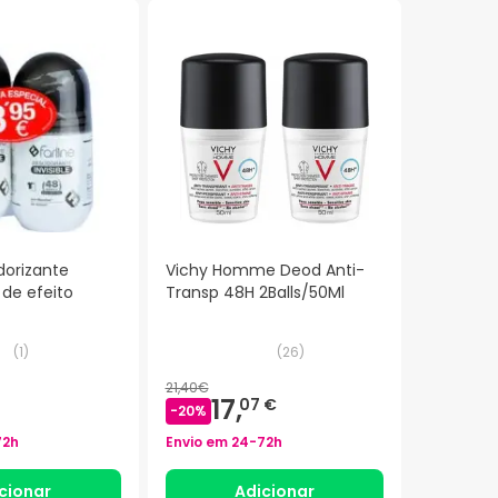
dorizante
Vichy Homme Deod Anti-
 de efeito
Transp 48H 2Balls/50Ml
(
1
)
(
26
)
21,40€
17,
07 €
-
20
%
72h
Envio em
24-72h
cionar
Adicionar