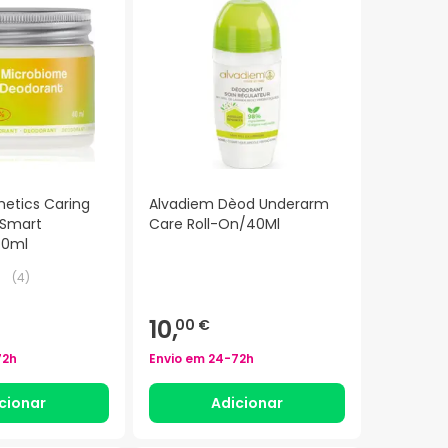
metics Caring
Alvadiem Dèod Underarm
 Smart
Care Roll-On/40Ml
40ml
(
4
)
10,
00 €
72h
Envio em
24-72h
cionar
Adicionar