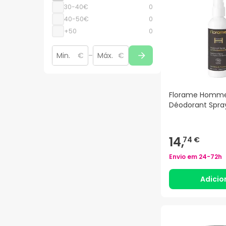
30-40€
0
40-50€
0
+50
0
€
–
€
Florame Homm
Déodorant Spra
14,
74 €
Envio em
24-72h
Adicio