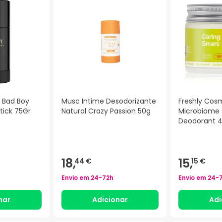
a Bad Boy
Musc Intime Desodorizante
Freshly Cos
tick 75Gr
Natural Crazy Passion 50g
Microbiome
Deodorant 
18,
15,
44 €
15 €
Envio em
24-72h
Envio em
24-
nar
Adicionar
Adi