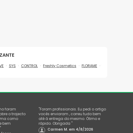
ZANTE
VE
SYS
CONTROL
Freshly Cosmetics
FLORAME
mo foram
"
Foram profissionais. Eu pedi o artigo
re o trajecto
vocês enviaram , correu tudo bem
orma como
até á entrega do mesmo. Ótimo e
 e bem
rápido. Obrigada
"
"
Carmen M.
em
4/8/2026