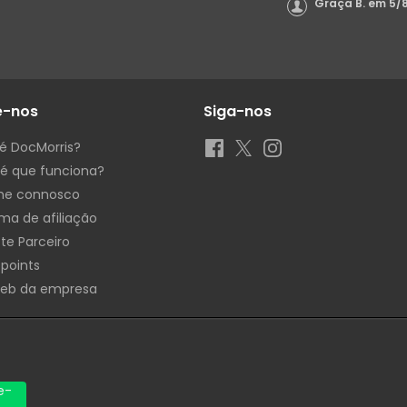
Graça B.
em
5/
e-nos
Siga-nos
é DocMorris?
é que funciona?
he connosco
ma de afiliação
te Parceiro
 points
Web da empresa
e-