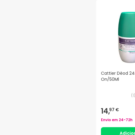
Cattier Dèod 24
On/50Ml
(
1
14,
97 €
Envio em
24-72h
Adicio