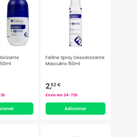
dorizante
Farline Spray Desodorizante
x50ml
Masculino 150ml
2,
62 €
72h
Envio em
24-72h
cionar
Adicionar