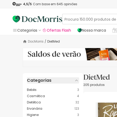
4,5
/5
Com base em
645
opiniões
Categorias
Ofertas Flash
Nossa marca
DocMorris
/
DietMed
DietMed
Categorias
205 produtos
Bebés
3
Cosmética
4
Dietética
32
Ervanária
123
Higiene
3