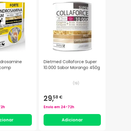
ndrosamine
Dietmed Collaforce Super
0comp
10.000 Sabor Morango 450g
(
19
)
29,
58 €
72h
Envio em
24-72h
cionar
Adicionar