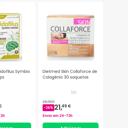
idofilus Symbio
Dietmed Skin Collaforce de
ps
Colagénio 30 saquetas
(
6
)
28,95€
21,
€
49 €
-
26
%
72h
Envio em
24-72h