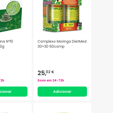
ana Nº10
Complexo Moringa DietMed
00g
30+30 60comp
25,
02 €
72h
Envio em
24-72h
cionar
Adicionar