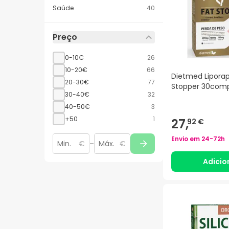
Saúde
40
Preço
0-10€
26
10-20€
66
Dietmed Liporap
20-30€
77
Stopper 30com
30-40€
32
40-50€
3
+50
1
27,
92 €
Envio em
24-72h
€
–
€
Adicio