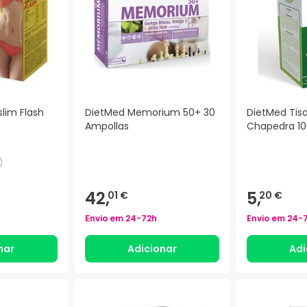
lim Flash
DietMed Memorium 50+ 30
DietMed Tis
Ampollas
Chapedra 1
)
42,
5,
01 €
20 €
Envio em
24-72h
Envio em
24-
nar
Adicionar
Adi