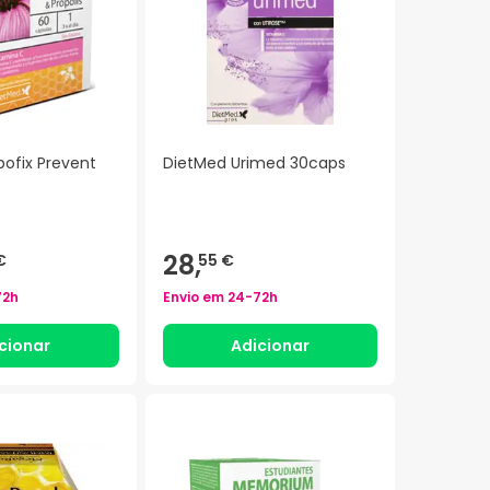
ofix Prevent
DietMed Urimed 30caps
28,
€
55 €
72h
Envio em
24-72h
cionar
Adicionar