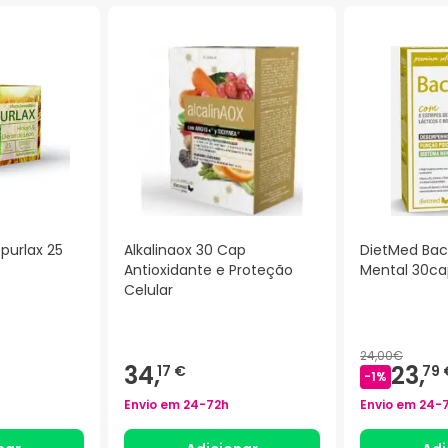
purlax 25
Alkalinaox 30 Cap
DietMed Bac
Antioxidante e Proteção
Mental 30ca
Celular
24,00€
34,
23,
17 €
79 
-
1
%
Envio em
24-72h
Envio em
24-