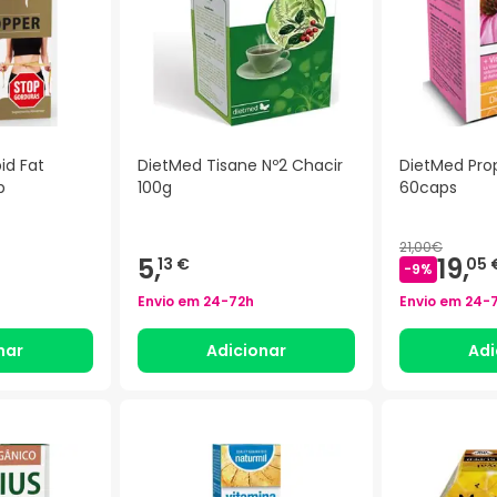
id Fat
DietMed Tisane Nº2 Chacir
DietMed Prop
p
100g
60caps
21,00€
5,
19,
13 €
05 
-
9
%
Envio em
24-72h
Envio em
24-
nar
Adicionar
Adi