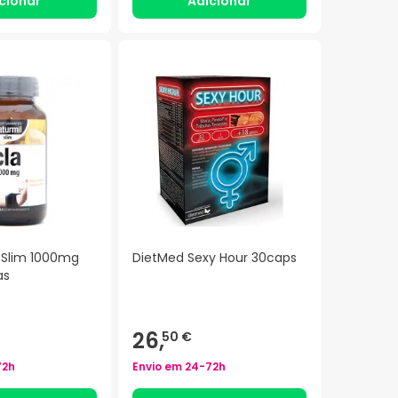
cionar
Adicionar
 Slim 1000mg
DietMed Sexy Hour 30caps
as
26,
50 €
72h
Envio em
24-72h