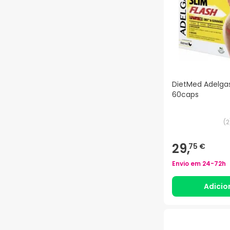
DietMed Adelgas
60caps
(
2
29,
75 €
Envio em
24-72h
Adicio