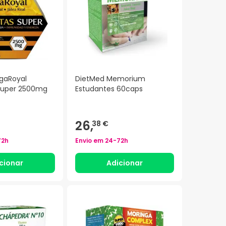
gaRoyal
DietMed Memorium
Super 2500mg
Estudantes 60caps
26,
38 €
72h
Envio em
24-72h
cionar
Adicionar