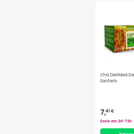
Chá DietMed De
Sachets
7,
41 €
Envio em
24-72h