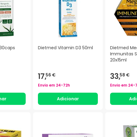
 30caps
Dietmed Vitamin D3 50ml
Dietmed Me
Immunitas 
20x15ml
17,
33,
56 €
58 €
Envio em
24-72h
Envio em
24-
nar
Adicionar
Adi