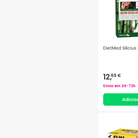
DietMed Silicius
12,
69 €
Envio em
24-72h
Adicio