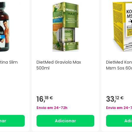
tina Slim
DietMed Graviola Max
DietMed Ko
500ml
Msm Sos 6
)
16,
33,
18 €
12 €
Envio em
24-72h
Envio em
24-
nar
Adicionar
Adi