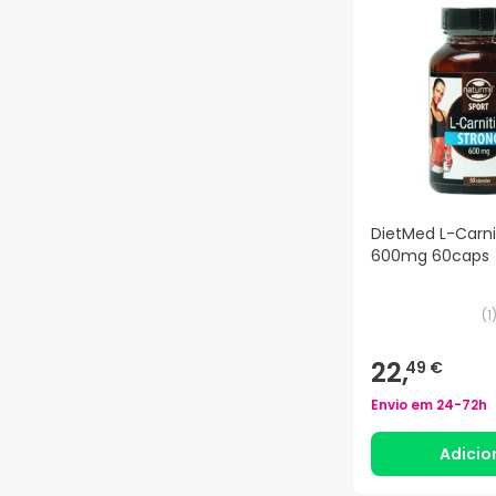
DietMed L-Carni
600mg 60caps
(
1
22,
49 €
Envio em
24-72h
Adicio