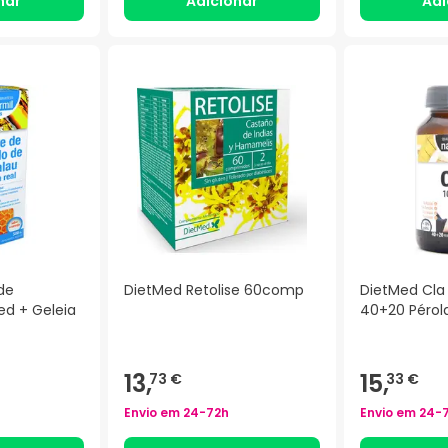
nar
Adicionar
Adi
de
DietMed Retolise 60comp
DietMed Cla
ed + Geleia
40+20 Pérol
13,
15,
73 €
33 €
Envio em
24-72h
Envio em
24-