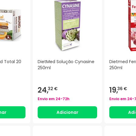
d Total 20
DietMed Solução Cynasine
Dietmed Fer
250ml
250ml
24,
19,
32 €
36 €
Envio em
24-72h
Envio em
24-
nar
Adicionar
Adi