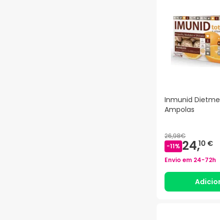
Inmunid Dietme
Ampolas
26,98€
24,
10 €
-
11
%
Envio em
24-72h
Adicio