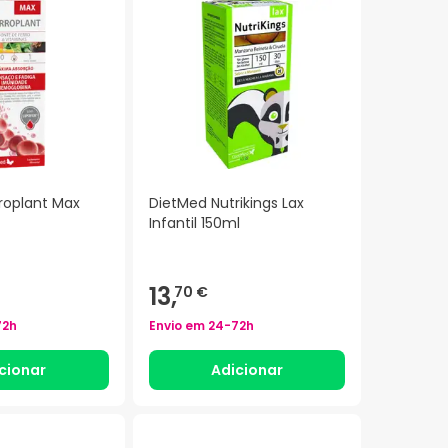
roplant Max
DietMed Nutrikings Lax
Infantil 150ml
13,
70 €
72h
Envio em
24-72h
cionar
Adicionar