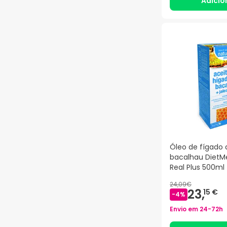
Adicio
Óleo de fígado 
bacalhau DietM
Real Plus 500ml
24,09€
23,
15 €
-
4
%
Envio em
24-72h