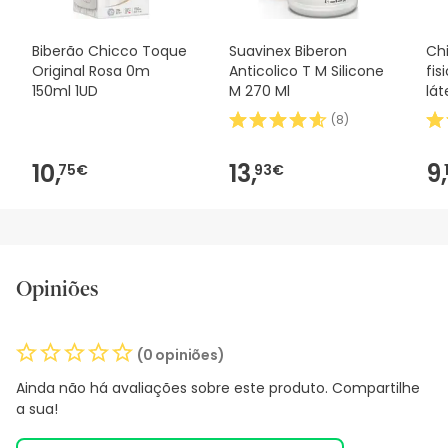
Biberão Chicco Toque
Suavinex Biberon
Ch
Original Rosa 0m
Anticolico T M Silicone
fis
150ml 1UD
M 270 Ml
lát
nor
(
8
)
10,
13,
9,
75€
93€
Opiniões
(0 opiniões)
Ainda não há avaliações sobre este produto. Compartilhe
a sua!