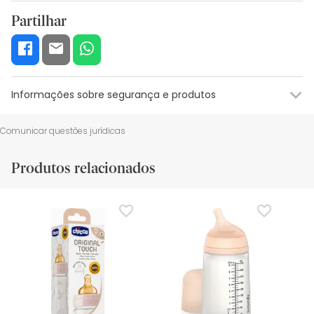
Partilhar
Informações sobre segurança e produtos
Recursos de segurança visual
Dados do fabricante
Gestor o
Comunicar questões jurídicas
Recursos de segurança visual
Produtos relacionados
De momento, não dispomos de imagens de segurança
para este produto, mas estamos a trabalhar nisso.
Recomendamos que voltes mais tarde para veres as
actualizações. Entretanto, recomendamos que leias as
informações de segurança que acompanham o produto
antes de o utilizares. Se tiveres alguma dúvida sobre
segurança, não hesites em contactar-nos. Além disso, se
desejares, também podes devolver o produto seguindo os
nossos termos e condições
.