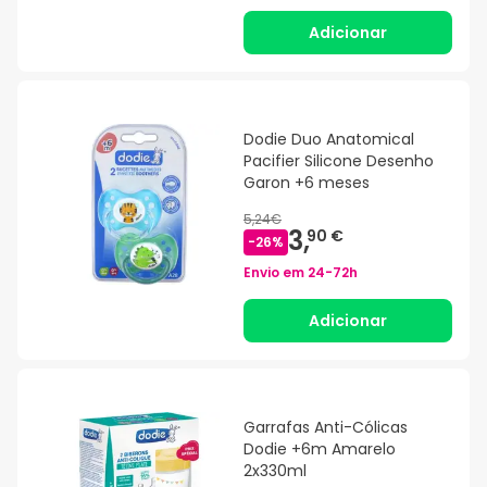
Adicionar
Dodie Duo Anatomical
Pacifier Silicone Desenho
Garon +6 meses
5,24€
3,
90 €
-
26
%
Envio em
24-72h
Adicionar
Garrafas Anti-Cólicas
Dodie +6m Amarelo
2x330ml