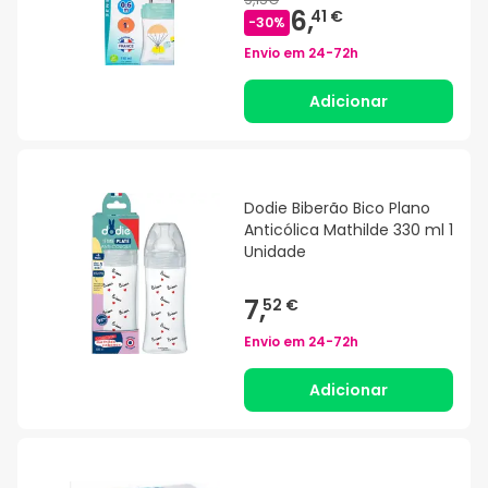
6,
41 €
-
30
%
Envio em
24-72h
Adicionar
Dodie Biberão Bico Plano
Anticólica Mathilde 330 ml 1
Unidade
7,
52 €
Envio em
24-72h
Adicionar