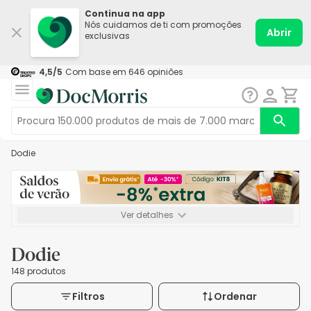
Continua na app
Nós cuidamos de ti com promoções
Abrir
exclusivas
4,5
/5
Com base em
646
opiniões
Dodie
Ver detalhes
*-8% extra, compra mínima de 72€. Válido até 16/08. Não
acumulável.
Dodie
148 produtos
Filtros
Ordenar