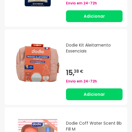
Envio em
24-72h
Adicionar
Dodie Kit Aleitamento
Essenciais
15,
38 €
Envio em
24-72h
Adicionar
Dodie Coff Water Scent Bb
Fill M