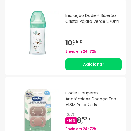
Iniciação Dodie+ Biberão
Cristal Pájaro Verde 270ml
10,
25 €
Envio em
24-72h
Adicionar
Dodie Chupetes
Anatómicos Doença Eco
+18M Rosa 2uds
10,17€
8,
53 €
-
16
%
Envio em
24-72h