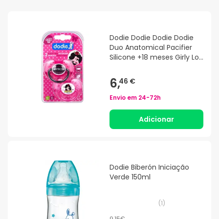
Dodie Dodie Dodie Dodie
Duo Anatomical Pacifier
Silicone +18 meses Girly Lot
de 2
6,
46 €
Envio em
24-72h
Adicionar
Dodie Biberón Iniciação
Verde 150ml
(
1
)
9,15€