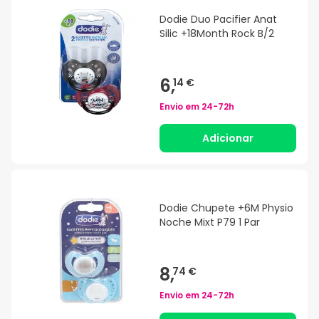
Dodie Duo Pacifier Anat
Silic +18Month Rock B/2
6,
14 €
Envio em
24-72h
Adicionar
Dodie Chupete +6M Physio
Noche Mixt P79 1 Par
8,
74 €
Envio em
24-72h