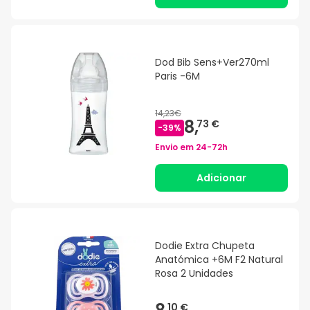
Dod Bib Sens+Ver270ml
Paris -6M
14,23€
8,
73 €
-
39
%
Envio em
24-72h
Adicionar
Dodie Extra Chupeta
Anatómica +6M F2 Natural
Rosa 2 Unidades
10 €