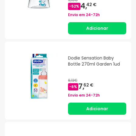
4,
42 €
-
52
%
Envio em
24-72h
Adicionar
Dodie Sensation Baby
Bottle 270ml Garden 1ud
8,13€
7,
62 €
-
6
%
Envio em
24-72h
Adicionar