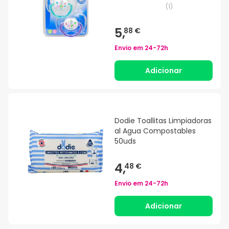
(
1
)
5,
88 €
Envio em
24-72h
Adicionar
Dodie Toallitas Limpiadoras
al Agua Compostables
50uds
4,
48 €
Envio em
24-72h
Adicionar