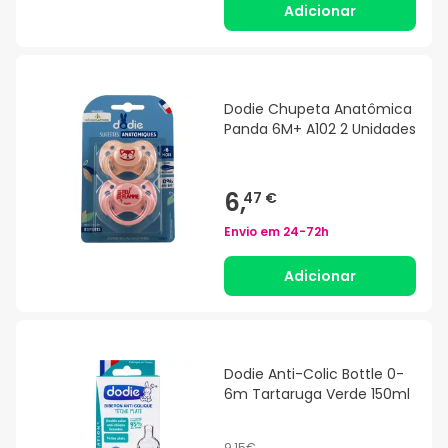
Adicionar
Dodie Chupeta Anatômica
Panda 6M+ A102 2 Unidades
6,
47 €
Envio em
24-72h
Adicionar
Dodie Anti-Colic Bottle 0-
6m Tartaruga Verde 150ml
9,15€