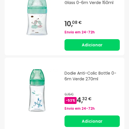
Glass 0-6m Verde 150ml
10,
08 €
Envio em
24-72h
Adicionar
Dodie Anti-Colic Bottle 0-
6m Verde 270ml
9,15€
4,
32 €
-
53
%
Envio em
24-72h
Adicionar