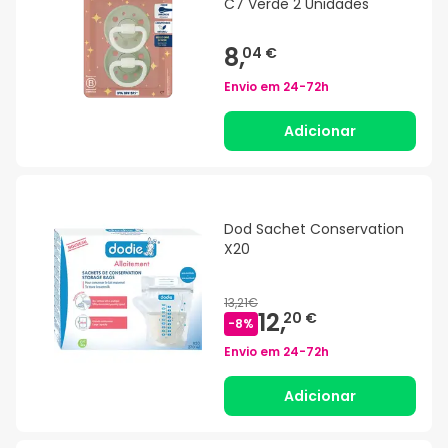
C7 Verde 2 Unidades
8,
04 €
Envio em
24-72h
Adicionar
Dod Sachet Conservation
X20
13,21€
12,
20 €
-
8
%
Envio em
24-72h
Adicionar