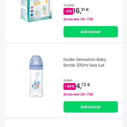
17,28€
16,
31 €
-
6
%
Envio em
24-72h
Adicionar
Dodie Sensation Baby
Bottle 330ml Sea 1ud
9,15€
4,
72 €
-
48
%
Envio em
24-72h
Adicionar