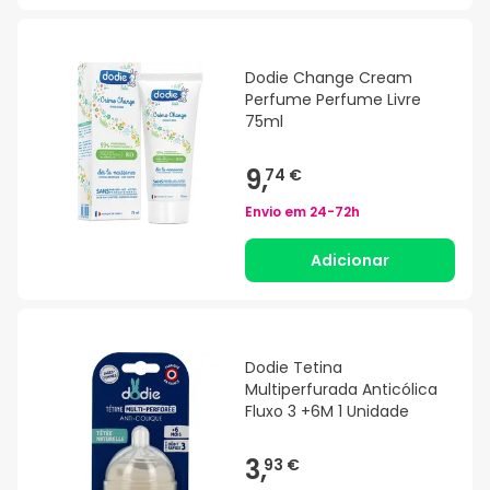
Dodie Change Cream
Perfume Perfume Livre
75ml
9,
74 €
Envio em
24-72h
Adicionar
Dodie Tetina
Multiperfurada Anticólica
Fluxo 3 +6M 1 Unidade
3,
93 €