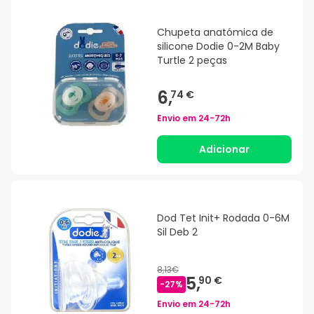
Chupeta anatómica de
silicone Dodie 0-2M Baby
Turtle 2 peças
6,
74 €
Envio em
24-72h
Adicionar
Dod Tet Init+ Rodada 0-6M
Sil Deb 2
8,13€
5,
90 €
-
27
%
Envio em
24-72h