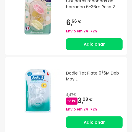
Chupetas redondas de
borracha 6-36m Rosa 2
peças
6,
66 €
Envio em
24-72h
Adicionar
Dodie Tet Plate 0/6M Deb
Moy L
4,47€
3,
08 €
-
31
%
Envio em
24-72h
Adicionar