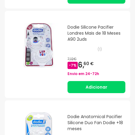
Dodie Silicone Pacifier
Londres Mais de 18 Meses
A90 2uds
(
1
)
7,12€
6,
60 €
-
7
%
Envio em
24-72h
Adicionar
Dodie Anatomical Pacifier
Silicone Duo Fan Dodie +18
meses