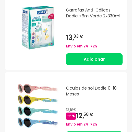
Garrafas Anti-Cólicas
Dodie +6m Verde 2x330ml
13,
83 €
Envio em
24-72h
Adicionar
Óculos de sol Dodie 0-18
Meses
13,18€
12,
58 €
-
5
%
Envio em
24-72h