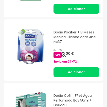
Adicionar
Dodie Pacifier +18 Meses
Menina Silicone com Anel
Nø37
3,09€
3,
00 €
-
3
%
Envio em
24-72h
Adicionar
Dodie Coffr_FRet Água
Perfumada Boy 50ml +
Doudou