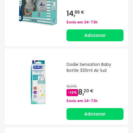
14,
86 €
Envio em
24-72h
Adicionar
Dodie Sensation Baby
Bottle 330ml Air 1ud
10,17€
8,
20 €
-
19
%
Envio em
24-72h
Adicionar