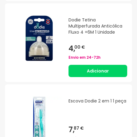
Dodie Tetina
Multiperfurada Anticólica
Fluxo 4 +6M 1 Unidade
4,
00 €
Envio em
24-72h
Adicionar
Escova Dodie 2 em 1 1 peça
7,
87 €