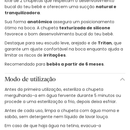
lote de 2 chupetas que respeitam o desenvolvimento
bucal do teu bebê e oferecem uma sucção
natural e
tranquilizadora
.
Sua forma
anatômica
assegura um posicionamento
ótimo na boca. A chupeta
texturizada de silicone
favorece o bom desenvolvimento bucal do teu bebê.
Destaque para seu escudo leve, arejado e de
Tritan
, que
garante um ajuste confortável na boca enquanto ajuda a
limitar os riscos de
irritações
.
Recomendado para
bebês a partir de 6 meses
.
Modo de utilização
Antes da primeira utilização, esteriliza a chupeta
mergulhando-a em água fervente durante 5 minutos ou
procede a uma esterilização a frio, depois deixa esfriar.
Antes de cada uso, limpa a chupeta com água morna e
sabão, sem detergente nem líquido de lavar louça.
Em caso de que haja água na tetina, evacua-a