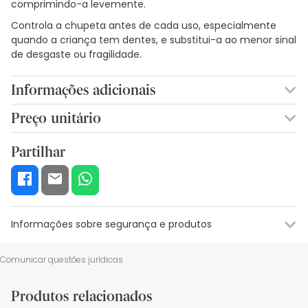
comprimindo-a levemente.
Controla a chupeta antes de cada uso, especialmente
quando a criança tem dentes, e substitui-a ao menor sinal
de desgaste ou fragilidade.
Informações adicionais
1
Preço unitário
4,56€ / Unidades
Partilhar
Informações sobre segurança e produtos
Recursos de segurança visual
Dados do fabricante
Gestor o
Comunicar questões jurídicas
Recursos de segurança visual
Produtos relacionados
De momento, não dispomos de imagens de segurança