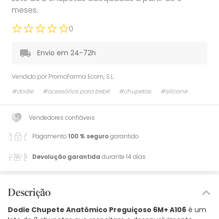
meses.
0
Envio em 24-72h
Vendido por
PromoFarma Ecom, S.L.
#dodie
#acessórios para bebé
#chupetas
#silicone
Vendedores confiáveis
Pagamento
100 % seguro
garantido
Devolução garantida
durante 14 dias
Descrição
Dodie Chupete Anatômico Preguiçoso 6M+ A106
é um