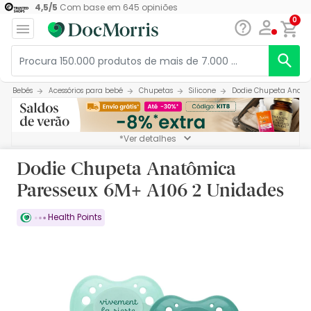
4,5
/
5
Com base em
645
opiniões
0
Bebés
Acessórios para bebé
Chupetas
Silicone
Dodie Chupeta Anatôm
*Ver detalhes
Dodie Chupeta Anatômica
Paresseux 6M+ A106 2 Unidades
Health Points