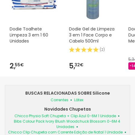
Dodie Toalhete
Dodie Gel de Limpeza
Dod
Limpeza 3 em 1 60
3 em 1 Face Corpo e
Duo
Unidades
Cabelo 500ml
Me
(
2
)
5,
2,
5,
55€
32€
-1
BUSCAS RELACIONADAS SOBRE Silicone
Correntes
Látex
Novidades Chupetas
Chicco Physio Soft Chupeta + Clip Azul 0-6M 1 Unidade
Bibs Colour Pack Ivory Blush Woodchuck Blossom 0-6M 4
Unidades
Chicco Clip Chupeta com Corrente Edição de Natal 1 Unidade