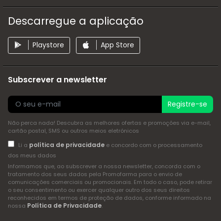
Descarregue a aplicação
Playstore
App Store
Subscrever a newsletter
Registre-se
Não perca nada! Descubra as melhores ofertas e promoções via e-mail,
cartão postal, SMS ou outros meios eletrónicos
política de privacidade
Li a
e concordo com o processamento
dos meus dados
Informamos que, ao subscrever a nossa newsletter, concorda com o
tratamento dos seus dados pela Promofarma para o envio de
comunicações comerciais ou promocionais. Em todo o caso, pode retirar
o seu consentimento ou exercer qualquer outro dos seus direitos
reconhecidos em termos de proteção de dados, conforme informado na
Política de Privacidade
nossa
.