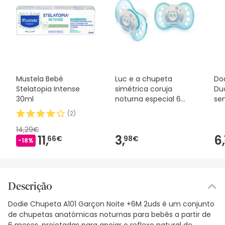
Mustela Bebé
Luc e a chupeta
Dod
Stelatopia Intense
simétrica coruja
Duo
30ml
noturna especial 6
se
meses+
ale
(
2
)
14,29€
11,
3,
6,
66€
98€
-18%
Descrição
Dodie Chupeta A101 Garçon Noite +6M 2uds é um conjunto
de chupetas anatómicas noturnas para bebês a partir de
6 meses, projetadas para apoiar o reflexo natural de