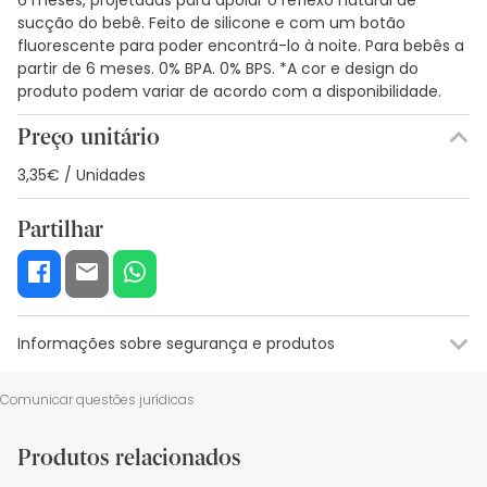
sucção do bebê. Feito de silicone e com um botão
fluorescente para poder encontrá-lo à noite. Para bebês a
partir de 6 meses. 0% BPA. 0% BPS. *A cor e design do
produto podem variar de acordo com a disponibilidade.
Preço unitário
3,35€ / Unidades
Partilhar
Informações sobre segurança e produtos
Recursos de segurança visual
Dados do fabricante
Gestor o
Comunicar questões jurídicas
Recursos de segurança visual
Produtos relacionados
De momento, não dispomos de imagens de segurança