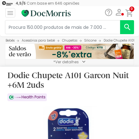
4,5
/
5
Com base em
646
opiniões
0
Bebés
Acessórios para bebé
Chupetas
Silicone
Dodie Chupete A101 G
*Ver detalhes
Dodie Chupete A101 Garcon Nuit
+6M 2uds
Health Points