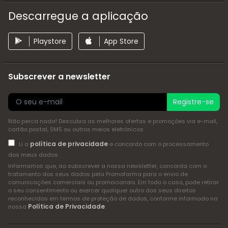
Descarregue a aplicação
Playstore
App Store
Subscrever a newsletter
Registre-se
Não perca nada! Descubra as melhores ofertas e promoções via e-mail,
cartão postal, SMS ou outros meios eletrónicos
política de privacidade
Li a
e concordo com o processamento
dos meus dados
Informamos que, ao subscrever a nossa newsletter, concorda com o
tratamento dos seus dados pela Promofarma para o envio de
comunicações comerciais ou promocionais. Em todo o caso, pode retirar
o seu consentimento ou exercer qualquer outro dos seus direitos
reconhecidos em termos de proteção de dados, conforme informado na
Política de Privacidade
nossa
.