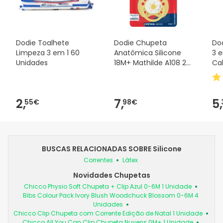
Dodie Toalhete
Dodie Chupeta
Do
Limpeza 3 em 1 60
Anatômica Silicone
3 
Unidades
18M+ Mathilde A108 2
Ca
Unidades
2,
7,
5,
55€
98€
BUSCAS RELACIONADAS SOBRE Silicone
Correntes
Látex
Novidades Chupetas
Chicco Physio Soft Chupeta + Clip Azul 0-6M 1 Unidade
Bibs Colour Pack Ivory Blush Woodchuck Blossom 0-6M 4
Unidades
Chicco Clip Chupeta com Corrente Edição de Natal 1 Unidade
Chicco All You Can Clip Chupeta Nuvens 0M+ 1 Unidade