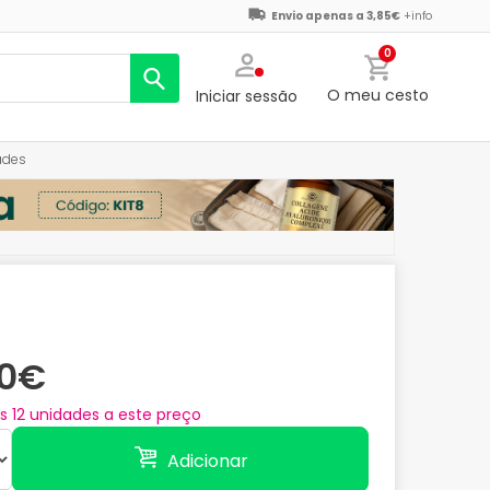
Envio apenas a 3,85€
+info
0
O meu cesto
Iniciar sessão
ades
10€
as
12
unidades a este preço
Adicionar