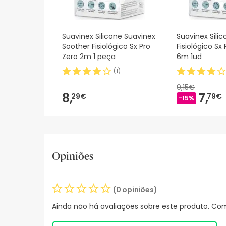
Suavinex Silicone Suavinex
Suavinex Sili
Soother Fisiológico Sx Pro
Fisiológico Sx
Zero 2m 1 peça
6m 1ud
(
1
)
9,15€
8,
7,
29€
79€
-15%
Opiniões
(0 opiniões)
Ainda não há avaliações sobre este produto. Com