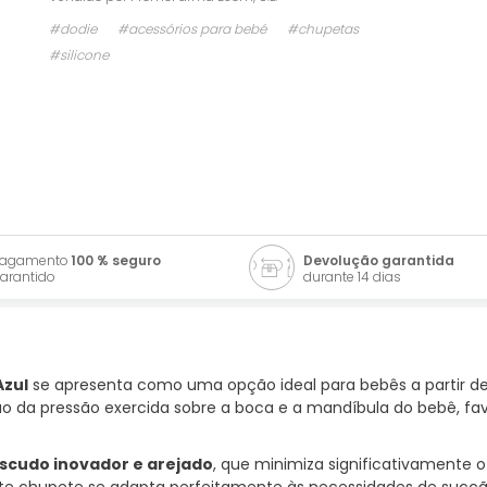
#dodie
#acessórios para bebé
#chupetas
#silicone
Pagamento
100 % seguro
Devolução garantida
arantido
durante 14 dias
Azul
se apresenta como uma opção ideal para bebês a partir de
ão da pressão exercida sobre a boca e a mandíbula do bebê, f
scudo inovador e arejado
, que minimiza significativamente o 