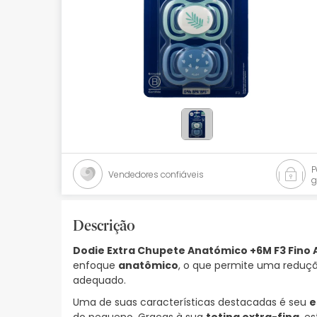
Bebés
Ótica
Ortopedia
Ervanária
Cosmética natural
Promoções
Vendedores confiáveis
g
Marcas
Mais vendidos
Descrição
Dodie Extra Chupete Anatómico +6M F3 Fino 
Health points
enfoque
anatômico
, o que permite uma reduç
adequado.
Blog
Uma de suas características destacadas é seu
e