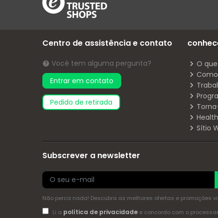
Centro de assistência e contato
conhec
Você tem alguma pergunta?
O que
Como 
Entrar em contato
Traba
Progr
pedido de retirada
Torna
Health
Sítio
Subscrever a newsletter
Não perca nada! Descubra as melhores ofertas e promoções via 
política de privacidade
Li a
e concordo com o process