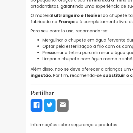
do pequeno. Graças à sua
tetina extra-fina
, e
ortodontistas, garantindo uma experiência de su
O material
ultraligeiro e flexível
do chupete tam
fabricado na
França
e é completamente livre 
Para seu correto uso, recomenda-se:
Mergulhar o chupete em água fervente dura
Optar pela esterilização a frio com os comp
Pressionar a tetina para eliminar a água qu
Limpar o chupete com água morna e sabão
Além disso, não se deve oferecer a crianças u
ingestão
. Por fim, recomenda-se
substituir o
Partilhar
Informações sobre segurança e produtos