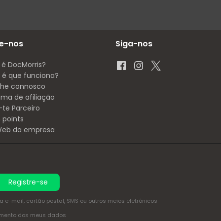
e-nos
Siga-nos
 é DocMorris?
é que funciona?
lhe connosco
ama de afiliação
-te Parceiro
 points
 Web da empresa
Registre-se
e-mail, cartão postal, SMS ou outros meios eletrónicos
amento dos meus dados