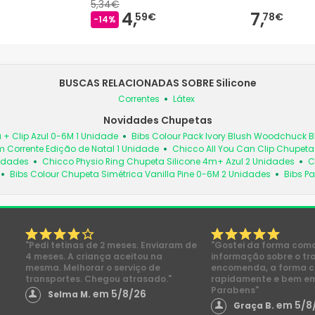
5,34€
4,
7,
59€
78€
-14%
BUSCAS RELACIONADAS SOBRE Silicone
Correntes
Látex
Novidades Chupetas
 + Clip Azul 0-6M 1 Unidade
Bibs Colour Pack Ivory Blush Woodchuck
 Corrente Edição de Natal 1 Unidade
Chicco All You Can Clip Chupet
nidades
Chicco Physio Ring Chupeta Silicone 4m+ Azul 2 Unidades
C
Bibs Colour Chupeta Simétrica Vanilla Pine 0-6M 2 Unidades
Bibs Pa
"Pedi tetinas de 2 meses. Enviaram de
"Gostei da forma com
4 meses. A criança aceitou na
informação sobre o tr
mesma. Melhorar o serviço de
encomenda, a forma 
transportes. Chegou atrasado."
rapidamente e bem e
Parabens"
em 5/8/26
Selma M.
em 5/8
Graça B.