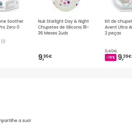
cone Soother
Nuk Starlight Day & Night
Kit de chupet
 Pro Zero 0
Chupetes de Silicona 18-
Avent Ultra A
36 Meses 2uds
2 peças
(
1
)
11,49€
9,
9,
95€
39€
-18%
partilhe a sua!