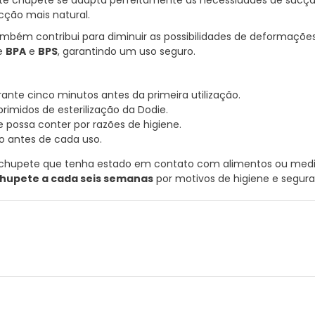
ste chupete se adapta perfeitamente às necessidades de sucçã
cção mais natural.
bém contribui para diminuir as possibilidades de deformações
de
BPA
e
BPS
, garantindo um uso seguro.
nte cinco minutos antes da primeira utilização.
rimidos de esterilização da Dodie.
e possa conter por razões de higiene.
 antes de cada uso.
m chupete que tenha estado em contato com alimentos ou medi
 chupete a cada seis semanas
por motivos de higiene e segur