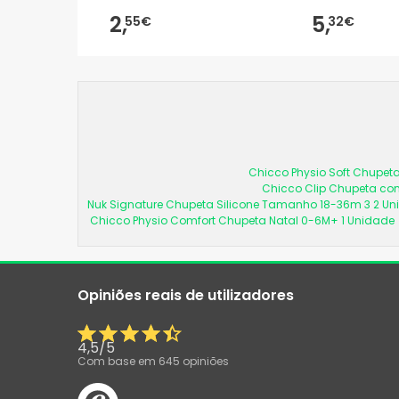
2,
5,
55€
32€
Chicco Physio Soft Chupeta
Chicco Clip Chupeta com
Nuk Signature Chupeta Silicone Tamanho 18-36m 3 2 U
Chicco Physio Comfort Chupeta Natal 0-6M+ 1 Unidade
Opiniões reais de utilizadores
4,5
/
5
Com base em
645
opiniões