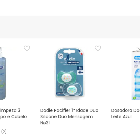
Limpeza 3
Dodie Pacifier 1ª Idade Duo
Dosadora Dod
rpo e Cabelo
Silicone Duo Mensagem
Leite Azul
Nø31
(
2
)