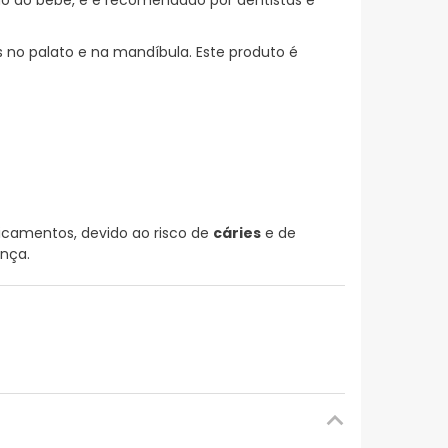
o do bebê, e é recomendado por dentistas e
 no palato e na mandíbula. Este produto é
camentos, devido ao risco de
cáries
e de
ança.