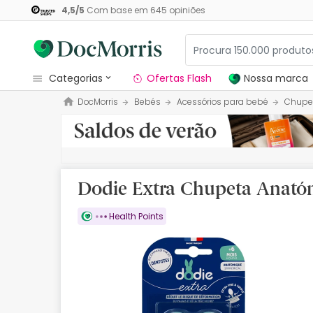
4,5
/
5
Com base em
645
opiniões
categorias
Ofertas Flash
Nossa marca
DocMorris
Bebés
Acessórios para bebé
Chupe
Dermocosmetica
Nossa marca
Solares
Dodie Extra Chupeta Anató
Medicamentos
Health Points
Cosmética
Saúde
Higiene
Dietética