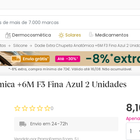
Dermocosmética
Solares
Medicamentos
tas
Silicone
Dodie Extra Chupeta Anatómica +6M F3 Fina Azul 2 Unid
*-8% extra, compra mínima de 72€. Válido até 16/08. Não acumulável.
mica +6M F3 Fina Azul 2 Unidades
8,
0
Apen
Envio em 24-72h
Vendido por
PromoFarma Ecom, S.L.