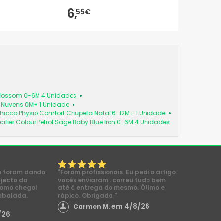
6,
55€
 Blossom 0-6M 4 Unidades
a Nuvens 0M+ 1 Unidade
hicco Physio Comfort Chupeta Natal 6-12M+ 1 Unidade
cifier Colour Petrol Sage Baby Blue Iron 0-6M 4 Unidades
o foram dando
"Foram profissionais. Eu pedi o artigo
ajecto da
vocês enviaram , correu tudo bem
como chegoi
até á entrega do mesmo. Ótimo e
mbalada.
rápido. Obrigada "
em 4/8/26
Carmen M.
/26