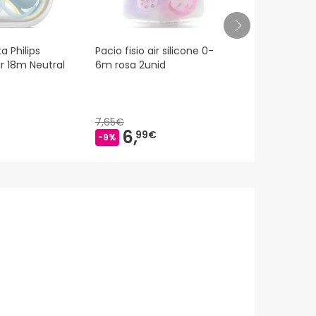
a Philips
Pacio fisio air silicone 0-
Nuk Mommy 
ir 18m Neutral
6m rosa 2unid
Silicone 0-9
Unidades
7,65€
6,
9,
99€
57€
-9%