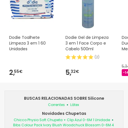
Dodie Toalhete
Dodie Gel de Limpeza
Dod
Limpeza 3 em 1 60
3 em 1 Face Corpo e
Duo
Unidades
Cabelo 500ml
Me
(
2
)
5,
2,
5,
55€
32€
-1
BUSCAS RELACIONADAS SOBRE Silicone
Correntes
Látex
Novidades Chupetas
Chicco Physio Soft Chupeta + Clip Azul 0-6M 1 Unidade
Bibs Colour Pack Ivory Blush Woodchuck Blossom 0-6M 4