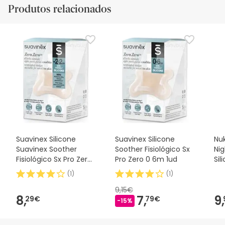
Produtos relacionados
Suavinex Silicone
Suavinex Silicone
Nuk
Suavinex Soother
Soother Fisiológico Sx
Ni
Fisiológico Sx Pro Zero
Pro Zero 0 6m 1ud
Sil
2m 1 peça
2u
(
1
)
(
1
)
9,15€
8,
7,
9,
29€
79€
-15%