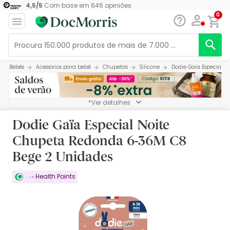
4,5
/
5
Com base em
646
opiniões
0
Bebés
Acessórios para bebé
Chupetas
Silicone
Dodie Gaïa Especial 
*Ver detalhes
Dodie Gaïa Especial Noite
Chupeta Redonda 6-36M C8
Bege 2 Unidades
Health Points