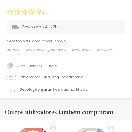
0
Envio em 24-72h
Vendido por
PromoFarma Ecom, S.L.
#dodie
#acessórios para bebé
#chupetas
#silicone
Vendedores confiáveis
Pagamento
100 % seguro
garantido
Devolução garantida
durante 14 dias
Outros utilizadores também compraram