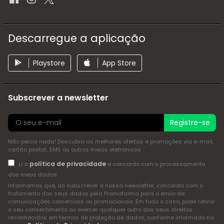
Descarregue a aplicação
Playstore
App Store
Subscrever a newsletter
Registre-se
Não perca nada! Descubra as melhores ofertas e promoções via e-mail,
cartão postal, SMS ou outros meios eletrónicos
política de privacidade
Li a
e concordo com o processamento
dos meus dados
Informamos que, ao subscrever a nossa newsletter, concorda com o
tratamento dos seus dados pela Promofarma para o envio de
comunicações comerciais ou promocionais. Em todo o caso, pode retirar
o seu consentimento ou exercer qualquer outro dos seus direitos
reconhecidos em termos de proteção de dados, conforme informado na