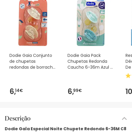
Dodie Gaia Conjunto
Dodie Gaia Pack
Re
de chupetas
Chupetas Redonda
Déo
redondas de borracha
Caucho 6-36m Azul 2
De
de areia 0-6m 2
Unidades
peças
6,
6,
10
14€
99€
Descrição
Dodie Gaïa Especial Noite Chupete Redondo 6-36M C8