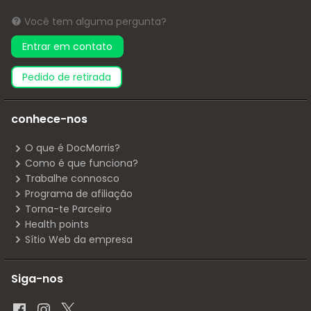
Você tem alguma pergunta?
Entrar em contato
pedido de retirada
conhece-nos
O que é DocMorris?
Como é que funciona?
Trabalhe connosco
Programa de afiliação
Torna-te Parceiro
Health points
Sítio Web da empresa
Siga-nos