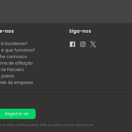
e-nos
Siga-nos
 é DocMorris?
é que funciona?
lhe connosco
ama de afiliação
-te Parceiro
 points
 Web da empresa
Registre-se
e-mail, cartão postal, SMS ou outros meios eletrónicos