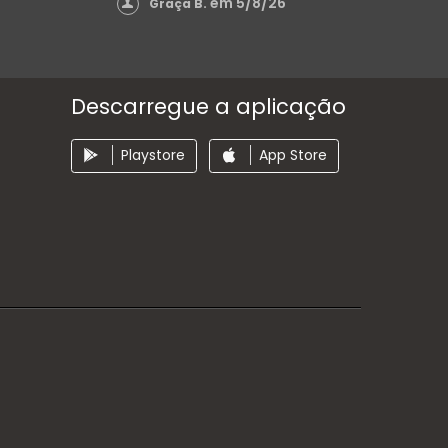
em 5/8/26
Graça B.
Descarregue a aplicação
Playstore
App Store