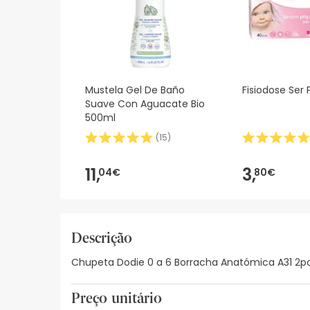
Mustela Gel De Baño
Fisiodose Ser 
Suave Con Aguacate Bio
500ml
(
15
)
11,
3,
04€
80€
Descrição
Chupeta Dodie 0 a 6 Borracha Anatómica A31 2pc
Preço unitário