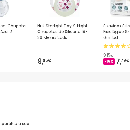
eel Chupeta
Nuk Starlight Day & Night
Suavinex Sil
Azul 2
Chupetes de Silicona 18-
Fisiológico Sx
36 Meses 2uds
6m 1ud
9,15€
9,
7,
95€
79€
-15%
partilhe a sua!