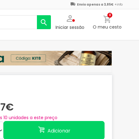
Envio apenas a 3,85€
+info
0
O meu cesto
Iniciar sessão
07€
as
10
unidades a este preço
Adicionar