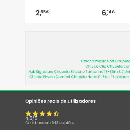
2,
6,
55€
14€
Chicco Physio Soft Chupeta
Chicco Clip Chupeta com
Nuk Signature Chupeta Silicone Tamanho 18-36m 3 2 U
Chicco Physio Comfort Chupeta Natal 0-6M+ 1 Unidade
Opiniões reais de utilizadores
4,5
/
5
Com base em
643
opiniões