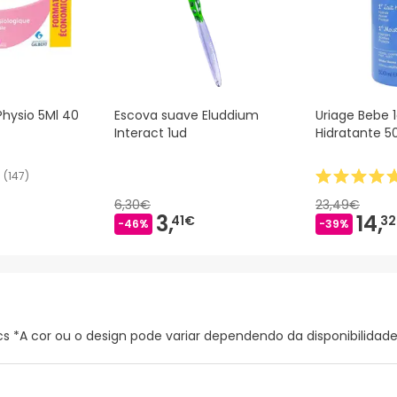
Physio 5Ml 40
Escova suave Eluddium
Uriage Bebe 
Interact 1ud
Hidratante 5
(
147
)
6,30€
23,49€
3,
14,
41€
3
-46%
-39%
s *A cor ou o design pode variar dependendo da disponibilidad