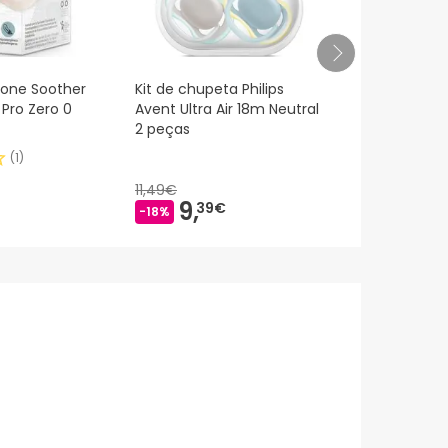
icone Soother
Kit de chupeta Philips
Chicco ™ Ph
 Pro Zero 0
Avent Ultra Air 18m Neutral
silicone ch
2 peças
anatômica 
(
1
)
11,49€
9,
6,
39€
15€
-18%