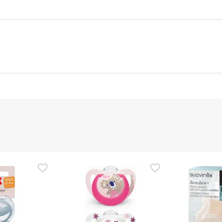
nte
Gestor orçamental
nça para este produto, mas estamos a trabalhar nisso. Reco
ias as informações de segurança que acompanham o produto ant
 Além disso, se desejares, também podes devolver o produto s