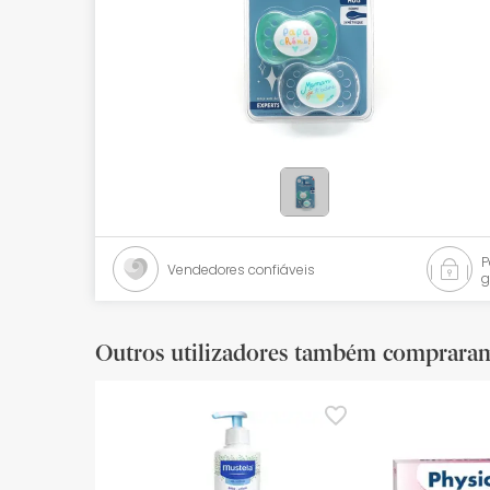
Bebés
Ótica
Ortopedia
Ervanária
Cosmética natural
Promoções
Vendedores confiáveis
g
Marcas
Mais vendidos
Outros utilizadores também comprara
Health points
Blog