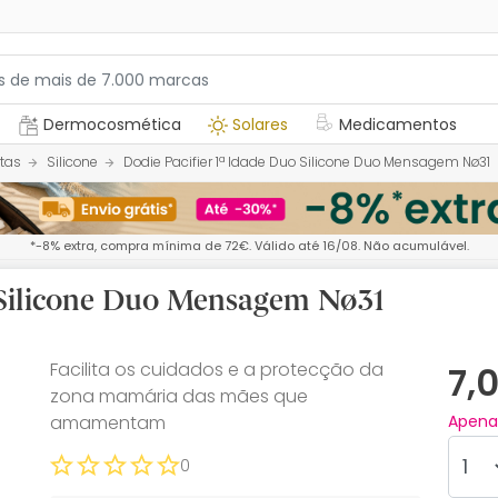
Dermocosmética
Solares
Medicamentos
tas
Silicone
Dodie Pacifier 1ª Idade Duo Silicone Duo Mensagem Nø31
*-8% extra, compra mínima de 72€. Válido até 16/08. Não acumulável.
o Silicone Duo Mensagem Nø31
Facilita os cuidados e a protecção da
7,
zona mamária das mães que
amamentam
Apen
0