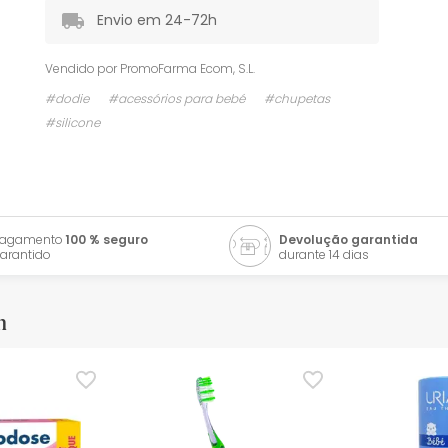
Envio em 24-72h
Vendido por
PromoFarma Ecom, S.L.
#dodie
#acessórios para bebé
#chupetas
#silicone
Pagamento
100 % seguro
Devolução garantida
arantido
durante 14 dias
m