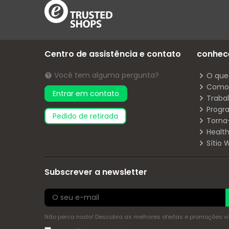
Centro de assistência e contato
conhec
Você tem alguma pergunta?
O que
Como 
Entrar em contato
Traba
Progr
pedido de retirada
Torna
Health
Sítio
Subscrever a newsletter
Não perca nada! Descubra as melhores ofertas e promoções via 