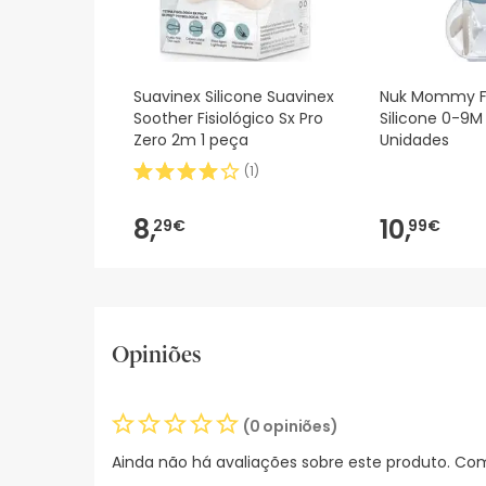
Suavinex Silicone Suavinex
Nuk Mommy F
Soother Fisiológico Sx Pro
Silicone 0-9M 
Zero 2m 1 peça
Unidades
(
1
)
8,
10,
29€
99€
Opiniões
(0 opiniões)
Ainda não há avaliações sobre este produto. Com