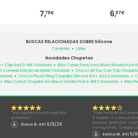
7,
6,
78€
87€
BUSCAS RELACIONADAS SOBRE Silicone
Correntes
Látex
Novidades Chupetas
 + Clip Azul 0-6M 1 Unidade
Bibs Colour Pack Ivory Blush Woodchuck
 Corrente Edição de Natal 1 Unidade
Chicco All You Can Clip Chupet
nidades
Chicco Physio Ring Chupeta Silicone 4m+ Azul 2 Unidades
C
Bibs Colour Chupeta Simétrica Vanilla Pine 0-6M 2 Unidades
Bibs Pa
"Da rapidez da entrega dos
"Pedi tetinas de 2 mes
produtos"
4 meses. A criança ac
mesma. Melhorar o ser
em 6/8/26
Dulce B.
transportes. Chegou a
em 5/8
Selma M.