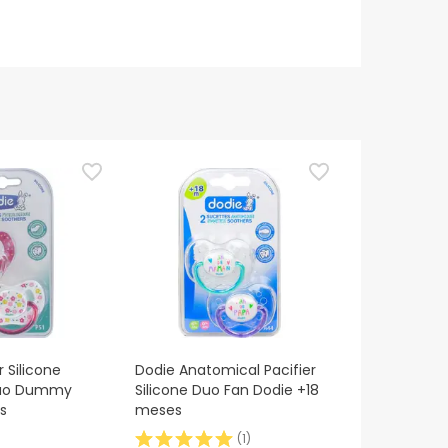
r Silicone
Dodie Anatomical Pacifier
 Duo Dummy
Silicone Duo Fan Dodie +18
s
meses
(
1
)