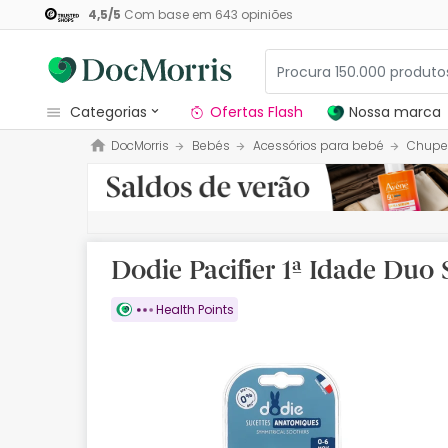
4,5
/
5
Com base em
643
opiniões
categorias
Ofertas Flash
Nossa marca
DocMorris
Bebés
Acessórios para bebé
Chupe
Dermocosmetica
Nossa marca
Solares
Dodie Pacifier 1ª Idade Du
Medicamentos
Health Points
Cosmética
Saúde
Higiene
Dietética