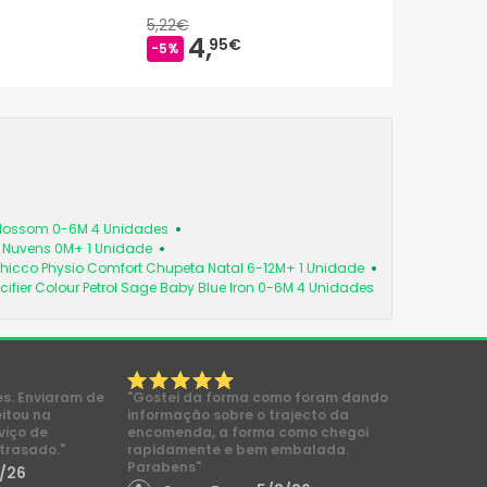
5,22€
4,
95€
-5%
 Blossom 0-6M 4 Unidades
a Nuvens 0M+ 1 Unidade
hicco Physio Comfort Chupeta Natal 6-12M+ 1 Unidade
cifier Colour Petrol Sage Baby Blue Iron 0-6M 4 Unidades
es. Enviaram de
"Gostei da forma como foram dando
eitou na
informação sobre o trajecto da
viço de
encomenda, a forma como chegoi
trasado."
rapidamente e bem embalada.
Parabens"
/26