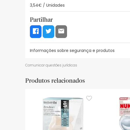
3,54€ / Unidades
Partilhar
Informações sobre segurança e produtos
Recursos de segurança visual
Dados do fabrica
Comunicar questões jurídicas
Recursos de segurança visual
Produtos relacionados
De momento, não dispomos de imagens de segura
actualizações. Entretanto, recomendamos que le
sobre segurança, não hesites em contactar-nos.