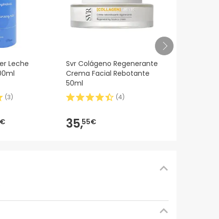
Premiere Li
1er Leche
Svr Colágeno Regenerante
Oleote500M
00ml
Crema Facial Rebotante
50ml
(
3
)
(
4
)
17,99€
12,
8
-28%
35,
2€
55€
e