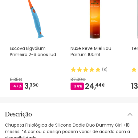
Escova Elgydium
Nuxe Reve Miel Eau
Te
Primeiro 2-6 anos 1ud
Parfum 100ml
(
8
)
6,35€
37,30€
3,
24,
13
35€
44€
-47%
-34%
Descrição
Chupeta Fisiológica de Silicone Dodie Duo Dummy Girl +18
meses. *A cor ou o design podem variar de acordo com a
disponibilidade.