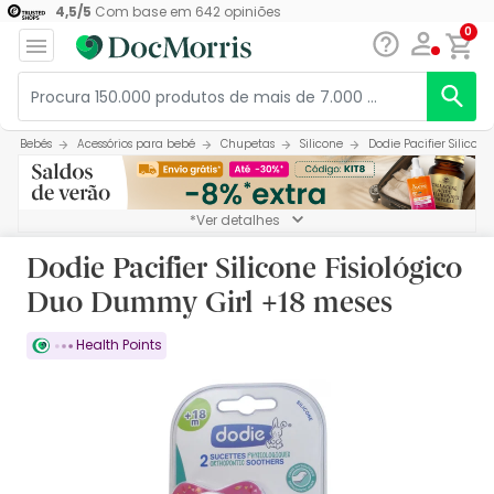
4,5
/
5
Com base em
642
opiniões
0
Bebés
Acessórios para bebé
Chupetas
Silicone
Dodie Pacifier Silicon
*Ver detalhes
Dodie Pacifier Silicone Fisiológico
Duo Dummy Girl +18 meses
Health Points