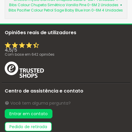
Bibs Colour Chupeta Simétrica Vanilla Pine 0-6M 2 Unidades
Bibs Pacifier Colour Petrol Sage Baby Blue Iron 0-6M 4 Unidades
Opiniões reais de utilizadores
4,5
/
5
Com base em
642
opiniões
Centro de assistência e contato
Você tem alguma pergunta?
Entrar em contato
pedido de retirada