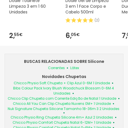
Dodie Toalhete
Dodie Gel de Limpeza
Dod
Limpeza 3 em 1 60
3 em 1 Face Corpo e
Duo
Unidades
Cabelo 500ml
Me
(
2
)
2,
6,
7,
55€
05€
BUSCAS RELACIONADAS SOBRE Silicone
Correntes
Látex
Novidades Chupetas
Chicco Physio Soft Chupeta + Clip Azul 0-6M 1 Unidade
Bibs Colour Pack Ivory Blush Woodchuck Blossom 0-6M 4
Unidades
Chicco Clip Chupeta com Corrente Edição de Natal 1 Unidade
Chicco All You Can Clip Chupeta Nuvens 0M+ 1 Unidade
Nuk Signature Chupeta Silicone Tamanho 18-36m 3 2 Unidades
Chicco Physio Ring Chupeta Silicone 4m+ Azul 2 Unidades
Chicco Physio Comfort Chupeta Natal 6-12M+ 1 Unidade
Chicco Physio Comfort Chupeta Natal 0-6M+ 1 Unidade