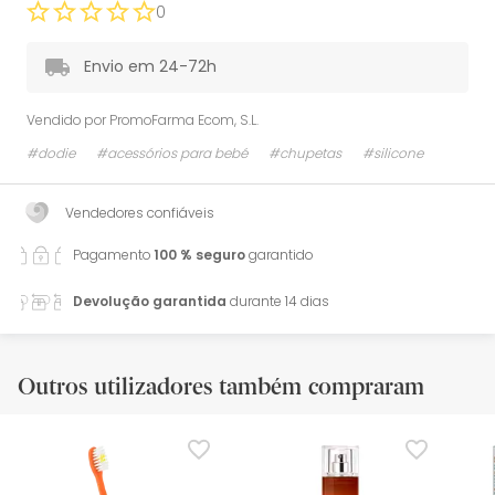
0
Envio em 24-72h
Vendido por
PromoFarma Ecom, S.L.
#dodie
#acessórios para bebé
#chupetas
#silicone
Vendedores confiáveis
Pagamento
100 % seguro
garantido
Devolução garantida
durante 14 dias
Outros utilizadores também compraram