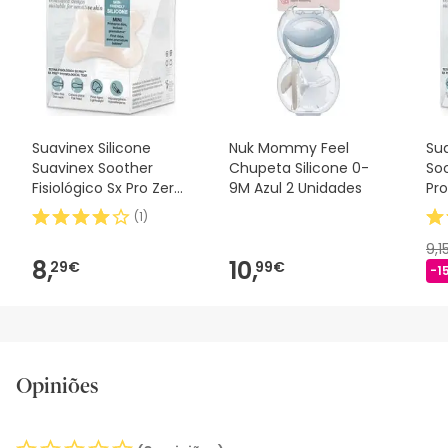
antes de o utilizares. Se tiveres alguma dúvida sobre
segurança, não hesites em contactar-nos. Além disso, se
desejares, também podes devolver o produto seguindo os
nossos termos e condições
.
Suavinex Silicone
Nuk Mommy Feel
Sua
Suavinex Soother
Chupeta Silicone 0-
Soo
Fisiológico Sx Pro Zero
9M Azul 2 Unidades
Pro
2m 1 peça
(
1
)
9,1
8,
10,
29€
99€
-1
Opiniões