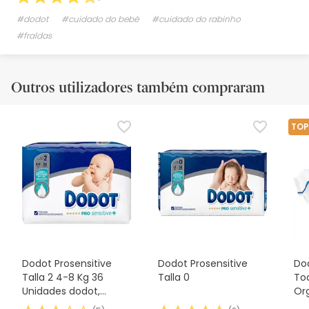
#dodot
#cuidado do bebé
#cuidado do rabinho
#fraldas
Outros utilizadores também compraram
TOP
Dodot Prosensitive
Dodot Prosensitive
Do
Talla 2 4-8 Kg 36
Talla 0
To
Unidades dodot,
Or
36Uds