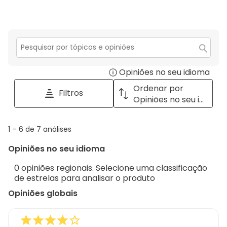
aná
estr
2
co
estr
1
estr
Secção
para
Opiniões no seu idioma
Disp
pesquisar
tópicos
a
Ordenar por
Filtros
e
pop
Opiniões no seu idioma
opiniões
with
info
1
1
–
6 de 7
análises
abou
to
Regi
Opiniões no seu idioma
6
Sort.
de
0 opiniões regionais. Selecione uma classificação
7
de estrelas para analisar o produto
análises
Opiniões globais