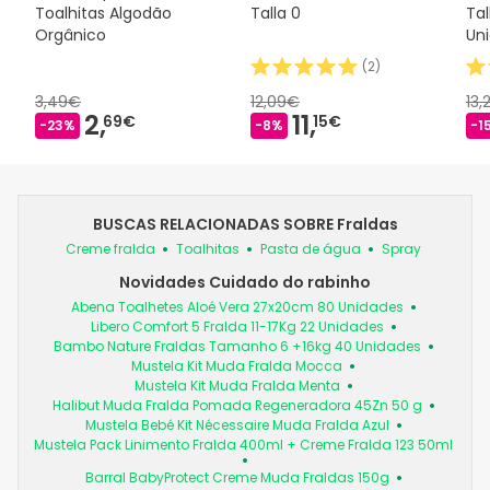
Toalhitas Algodão
Talla 0
Tal
Orgânico
Un
36
(
2
)
3,49€
12,09€
13,
2,
11,
69€
15€
-23%
-8%
-1
BUSCAS RELACIONADAS SOBRE Fraldas
Creme fralda
Toalhitas
Pasta de água
Spray
Novidades Cuidado do rabinho
Abena Toalhetes Aloé Vera 27x20cm 80 Unidades
Libero Comfort 5 Fralda 11-17Kg 22 Unidades
Bambo Nature Fraldas Tamanho 6 +16kg 40 Unidades
Mustela Kit Muda Fralda Mocca
Mustela Kit Muda Fralda Menta
Halibut Muda Fralda Pomada Regeneradora 45Zn 50 g
Mustela Bebé Kit Nécessaire Muda Fralda Azul
Mustela Pack Linimento Fralda 400ml + Creme Fralda 123 50ml
Barral BabyProtect Creme Muda Fraldas 150g