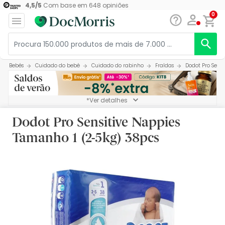
4,5
/
5
Com base em
648
opiniões
0
Bebés
Cuidado do bebé
Cuidado do rabinho
Fraldas
Dodot Pro Sens
*Ver detalhes
Dodot Pro Sensitive Nappies
Tamanho 1 (2-5kg) 38pcs