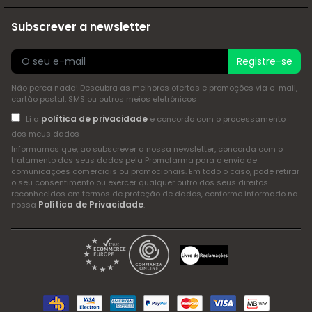
Subscrever a newsletter
Registre-se
Não perca nada! Descubra as melhores ofertas e promoções via e-mail,
cartão postal, SMS ou outros meios eletrónicos
política de privacidade
Li a
e concordo com o processamento
dos meus dados
Informamos que, ao subscrever a nossa newsletter, concorda com o
tratamento dos seus dados pela Promofarma para o envio de
comunicações comerciais ou promocionais. Em todo o caso, pode retirar
o seu consentimento ou exercer qualquer outro dos seus direitos
reconhecidos em termos de proteção de dados, conforme informado na
Política de Privacidade
nossa
.