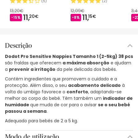
(
5
)
(
2
)
13,20€
12,09€
3,
11,
11,
20€
15€
-15%
-8%
-2
Descrição
Dodot Pro Sensitive Nappies Tamanho 1 (2-5kg) 38 pcs
são fraldas que oferecem
a máxima absorção
e ajudam
a
prevenir a irritação
da pele delicada dos bebés.
Contém ingredientes que promovem o cuidado e a
protecção. Além disso, o seu
acabamento delicado
à
volta do umbigo favorece o
conforto
, adaptando-se
melhor ao corpo do bebé. Têm também um
indicador de
humidade
que muda de cor para o avisar
se o seu bebé
passou a semana
.
Adequado para bebés de 2 a 5 kg.
Modo de utilização