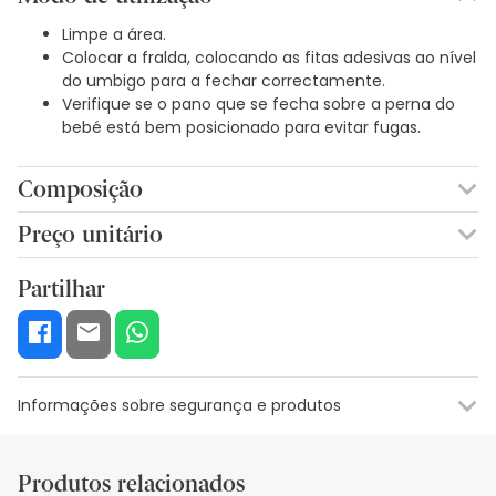
Limpe a área.
Colocar a fralda, colocando as fitas adesivas ao nível
do umbigo para a fechar correctamente.
Verifique se o pano que se fecha sobre a perna do
bebé está bem posicionado para evitar fugas.
Composição
Núcleo superabsorvente: este
material, utilizado
Preço unitário
em todas as fraldas descartáveis, tem a propriedade
0,00€ / Unidades
de absorver até 30 vezes o seu peso, capturando o
Partilhar
líquido em apenas alguns segundos. Estes
superabsorventes são totalmente seguros e
quimicamente inertes, mesmo em possível
contacto com a pele.
Celulose:
um ingrediente natural que absorve a
Informações sobre segurança e produtos
humidade. Toda a celulose utilizada pela Dodot® é de
fonte sustentável. Esta é uma das formas em que a
Recursos de segurança visual
Dodot® está empenhada na gestão sustentável das
Dados do fabricante
Gestor o
florestas e cumpre com os requisitos do
Produtos relacionados