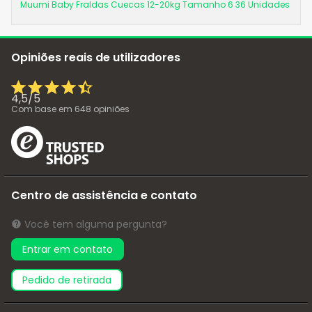
Muumi Baby Fraldas Cuecas 12-20kg Tamanho 6 36 Unidades
Opiniões reais de utilizadores
4,5
/
5
Com base em
648
opiniões
Centro de assistência e contato
Você tem alguma pergunta?
Entrar em contato
pedido de retirada