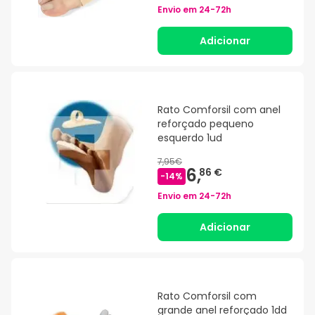
Envio em
24-72h
Adicionar
Rato Comforsil com anel
reforçado pequeno
esquerdo 1ud
7,95€
6,
86 €
-
14
%
Envio em
24-72h
Adicionar
Rato Comforsil com
grande anel reforçado 1dd