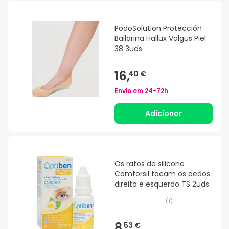
PodoSolution Protección
Bailarina Hallux Valgus Piel
38 3uds
16,
40 €
Envio em
24-72h
Adicionar
Os ratos de silicone
Comforsil tocam os dedos
direito e esquerdo TS 2uds
(
1
)
8,
53 €