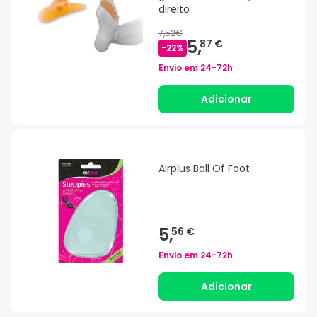
direito
7,52€
5,
87 €
-
22
%
Envio em
24-72h
Adicionar
Airplus Ball Of Foot
5,
56 €
Envio em
24-72h
Adicionar