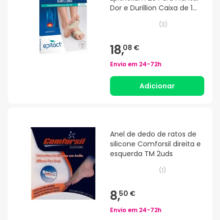
Dor e Durillion Caixa de 1
tamanho S
(
3
)
18,
08 €
Envio em
24-72h
Adicionar
Anel de dedo de ratos de
silicone Comforsil direita e
esquerda TM 2uds
(
1
)
8,
50 €
Envio em
24-72h