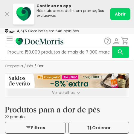
Continua na app
Nós cuidamos de ti com promoções
Abrir
exclusivas
4,5
/5
Com base em
646
opiniões
Ortopedia
/
Pés
/
Dor
Ver detalhes
*-8% extra, compra mínima de 72€. Válido até 16/08. Não
acumulável.
Produtos para a dor de pés
22 produtos
Filtros
Ordenar