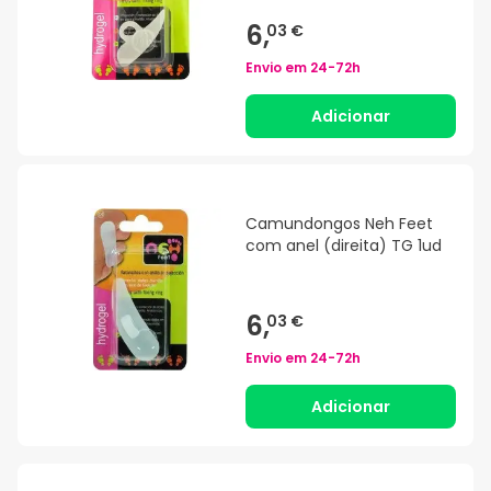
6,
03 €
Envio em
24-72h
Adicionar
Camundongos Neh Feet
com anel (direita) TG 1ud
6,
03 €
Envio em
24-72h
Adicionar