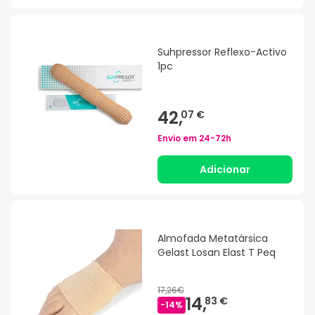
Suhpressor Reflexo-Activo
1pc
42,
07 €
Envio em
24-72h
Adicionar
Almofada Metatársica
Gelast Losan Elast T Peq
17,26€
14,
83 €
-
14
%