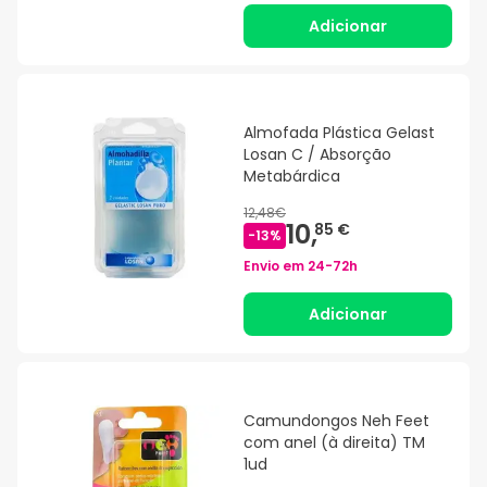
Adicionar
Almofada Plástica Gelast
Losan C / Absorção
Metabárdica
12,48€
10,
85 €
-
13
%
Envio em
24-72h
Adicionar
Camundongos Neh Feet
com anel (à direita) TM
1ud