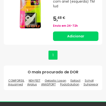
com anel (esquerda) TM
1ud
5,
48 €
Envio em
24-72h
Adicionar
1
O mais procurado de
DOR
COMFORSIL
NEH FEET
Gelastic Losan
Epitact
Scholl
Aquamed
Airplus
ANASPORT
PodoSolution
Suhpresor