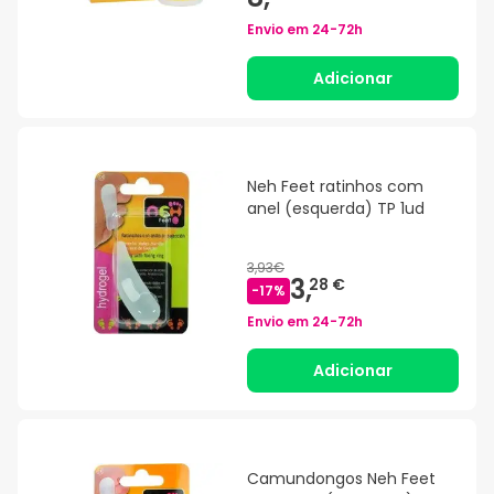
Envio em
24-72h
Adicionar
Neh Feet ratinhos com
anel (esquerda) TP 1ud
3,93€
3,
28 €
-
17
%
Envio em
24-72h
Adicionar
Camundongos Neh Feet