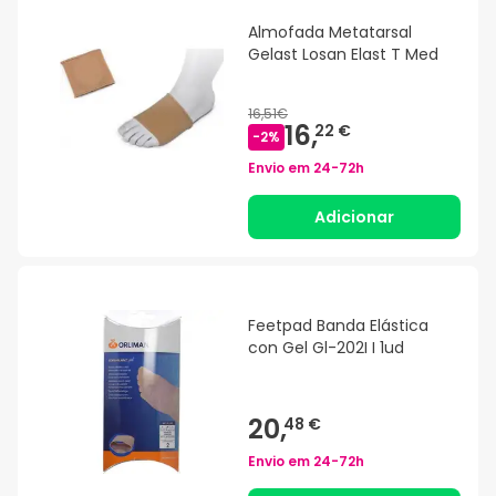
Almofada Metatarsal
Gelast Losan Elast T Med
16,51€
16,
22 €
-
2
%
Envio em
24-72h
Adicionar
Feetpad Banda Elástica
con Gel Gl-202I I 1ud
20,
48 €
Envio em
24-72h