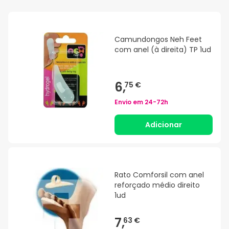
Camundongos Neh Feet
com anel (à direita) TP 1ud
6,
75 €
Envio em
24-72h
Adicionar
Rato Comforsil com anel
reforçado médio direito
1ud
7,
63 €