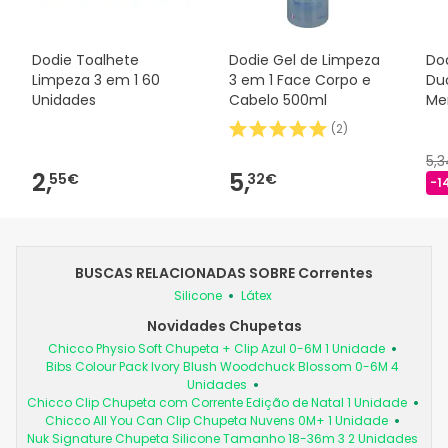
Dodie Toalhete
Dodie Gel de Limpeza
Dod
Limpeza 3 em 1 60
3 em 1 Face Corpo e
Duo
Unidades
Cabelo 500ml
Me
(
2
)
5,
2,
5,
55€
32€
-1
BUSCAS RELACIONADAS SOBRE Correntes
Silicone
Látex
Novidades Chupetas
Chicco Physio Soft Chupeta + Clip Azul 0-6M 1 Unidade
Bibs Colour Pack Ivory Blush Woodchuck Blossom 0-6M 4
Unidades
Chicco Clip Chupeta com Corrente Edição de Natal 1 Unidade
Chicco All You Can Clip Chupeta Nuvens 0M+ 1 Unidade
Nuk Signature Chupeta Silicone Tamanho 18-36m 3 2 Unidades