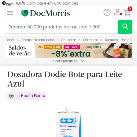
4,5
/
5
Com base em
646
opiniões
0
Bebés
Acessórios para bebé
Chupetas
Correntes
Dosadora Dodie Bote
*Ver detalhes
Dosadora Dodie Bote para Leite
Azul
Health Points