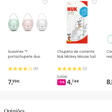
Suavinex ™
Chupeta de corrente
Co
portachupete duo
Nuk Mickey Mouse 1ud
rea
(
8
)
(
2
)
5,00€
7,
4,
8,
99€
74€
-5%
Opiniões