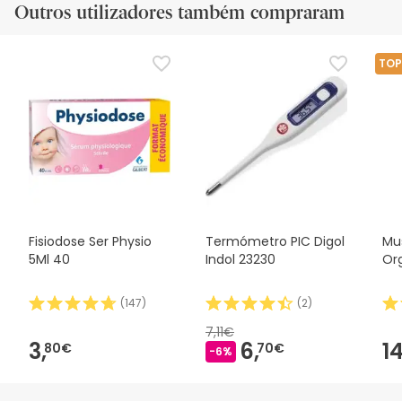
Outros utilizadores também compraram
TOP
Fisiodose Ser Physio
Termómetro PIC Digol
Mu
5Ml 40
Indol 23230
Or
(
147
)
(
2
)
7,11€
3,
6,
14
80€
70€
-6%