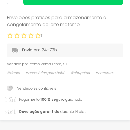
Envelopes práticos para armazenamento e
congelamento de leite materno
0
Envio em 24-72h
Vendido por
PromoFarma Ecom, S.L.
#dodie
#acessórios para bebé
#chupetas
#correntes
Vendedores confiáveis
Pagamento
100 % seguro
garantido
Devolução garantida
durante 14 dias