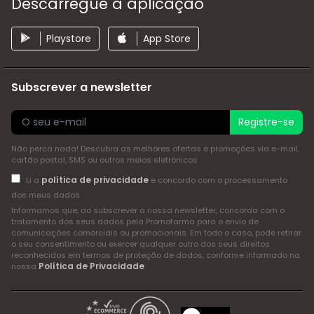
Descarregue a aplicação
Playstore
App Store
Subscrever a newsletter
Registre-se
Não perca nada! Descubra as melhores ofertas e promoções via e-mail,
cartão postal, SMS ou outros meios eletrónicos
política de privacidade
Li a
e concordo com o processamento
dos meus dados
Informamos que, ao subscrever a nossa newsletter, concorda com o
tratamento dos seus dados pela Promofarma para o envio de
comunicações comerciais ou promocionais. Em todo o caso, pode retirar
o seu consentimento ou exercer qualquer outro dos seus direitos
reconhecidos em termos de proteção de dados, conforme informado na
Política de Privacidade
nossa
.