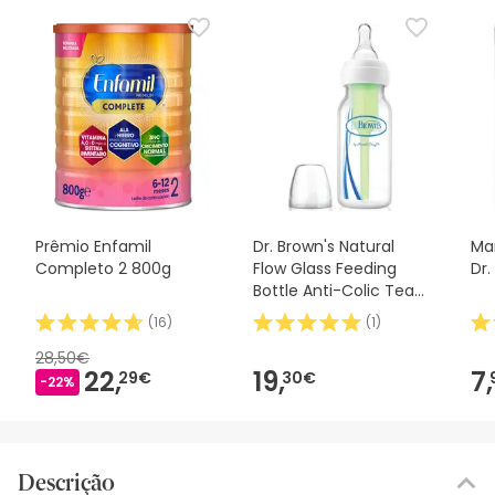
Prêmio Enfamil
Dr. Brown's Natural
Mam
Completo 2 800g
Flow Glass Feeding
Dr.
Bottle Anti-Colic Teat
270ml
(
16
)
(
1
)
28,50€
22,
19,
7,
29€
30€
-22%
Descrição