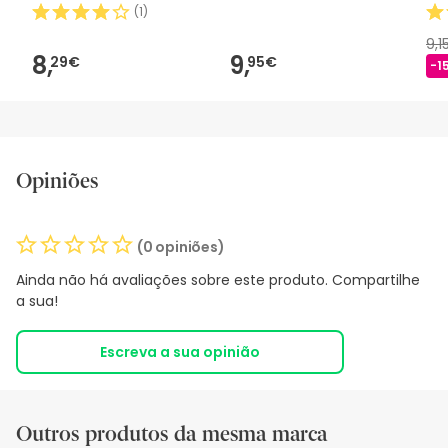
2m 1 peça
2uds
(
1
)
9,1
8,
9,
29€
95€
-1
Opiniões
(0 opiniões)
Ainda não há avaliações sobre este produto. Compartilhe
a sua!
Escreva a sua opinião
Outros produtos da mesma marca