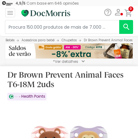
4,5
/
5
Com base em
646
opiniões
0
Bebés
Acessórios para bebé
Chupetas
Dr Brown Prevent Animal Faces T6
*Ver detalhes
Dr Brown Prevent Animal Faces
T6-18M 2uds
Health Points