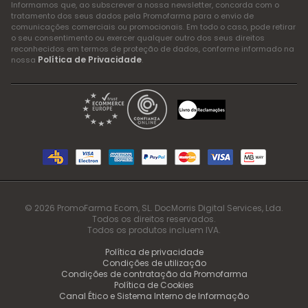
Informamos que, ao subscrever a nossa newsletter, concorda com o
tratamento dos seus dados pela Promofarma para o envio de
comunicações comerciais ou promocionais. Em todo o caso, pode retirar
o seu consentimento ou exercer qualquer outro dos seus direitos
reconhecidos em termos de proteção de dados, conforme informado na
Política de Privacidade
nossa
.
© 2026 PromoFarma Ecom, SL. DocMorris Digital Services, Lda.
Todos os direitos reservados.
Todos os produtos incluem IVA.
Política de privacidade
Condições de utilização
Condições de contratação da Promofarma
Política de Cookies
Canal Ético e Sistema Interno de Informação