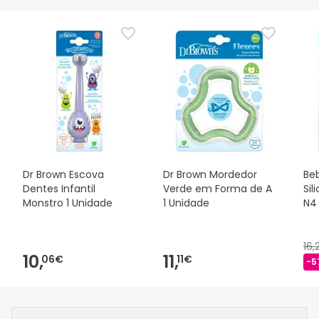
Dr Brown Escova
Dr Brown Mordedor
Be
Dentes Infantil
Verde em Forma de A
Sil
Monstro 1 Unidade
1 Unidade
N4
16
10,
11,
06€
11€
-5