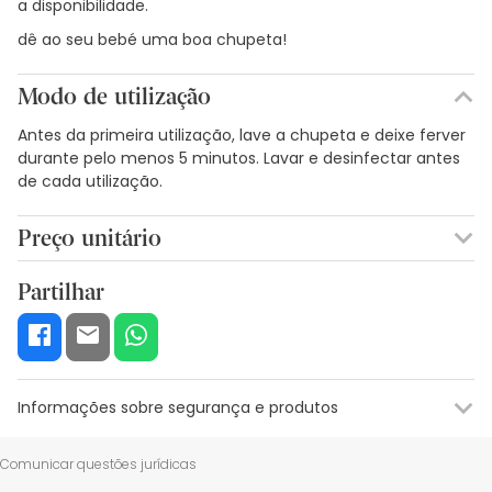
a disponibilidade.
dê ao seu bebé uma boa chupeta!
Modo de utilização
Antes da primeira utilização, lave a chupeta e deixe ferver
durante pelo menos 5 minutos. Lavar e desinfectar antes
de cada utilização.
Preço unitário
5,34€ / Unidades
Partilhar
Informações sobre segurança e produtos
Recursos de segurança visual
Dados do fabricante
Gestor o
Comunicar questões jurídicas