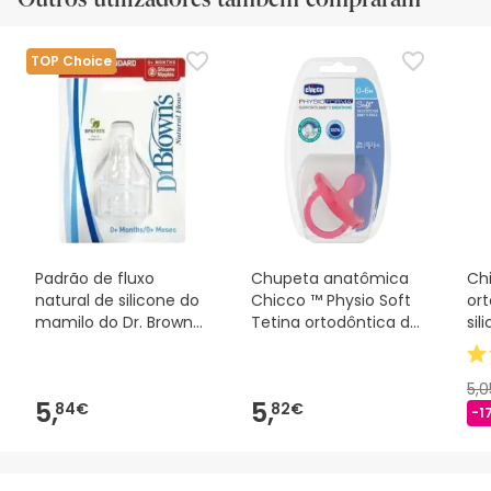
TOP Choice
Padrão de fluxo
Chupeta anatômica
Ch
natural de silicone do
Chicco ™ Physio Soft
or
mamilo do Dr. Brown
Tetina ortodôntica de
sil
recém-nascido 2uds
silicone 1ud
5,
5,
5,
84€
82€
-1