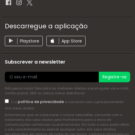
Descarregue a aplicação
Playstore
App Store
Subscrever a newsletter
Registre-se
Não perca nada! Descubra as melhores ofertas e promoções via e-mail,
cartão postal, SMS ou outros meios eletrónicos
política de privacidade
Li a
e concordo com o processamento
dos meus dados
Informamos que, ao subscrever a nossa newsletter, concorda com o
tratamento dos seus dados pela Promofarma para o envio de
comunicações comerciais ou promocionais. Em todo o caso, pode retirar
o seu consentimento ou exercer qualquer outro dos seus direitos
reconhecidos em termos de proteção de dados, conforme informado na