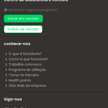
Você tem alguma pergunta?
Entrar em contato
pedido de retirada
conhece-nos
O que é DocMorris?
Como é que funciona?
Trabalhe connosco
Programa de afiliação
Torna-te Parceiro
Health points
Sítio Web da empresa
Siga-nos