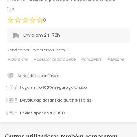
1ud
0
Envio em 24-72h
Vendido por
PromoFarma Ecom, S.L.
#drbrowns
#acessórios para bebé
#chupetas
#silicone
Vendedores confiáveis
Pagamento
100 % seguro
garantido
Devolução garantida
durante 14 dias
Envios apenas a 3,85€
Outros utilizadores também compraram