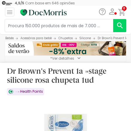
4,5
/
5
Com base em
646
opiniões
0
Bebés
Acessórios para bebé
Chupetas
Silicone
Dr Brown's Prevent 1a 
*Ver detalhes
Dr Brown's Prevent 1a »stage
silicone rosa chupeta 1ud
Health Points