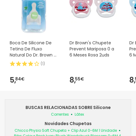
Boca De Silicone De
Dr Brown's Chupete
Dr
Tetina De Fluxo
Prevent Mariposa 0 a
Pr
Natural Do Dr. Brown E
6 Meses Rosa 2uds
6 
Padrão 2uds
(
1
)
5,
8,
8,
84€
55€
BUSCAS RELACIONADAS SOBRE Silicone
Correntes
Látex
Novidades Chupetas
Chicco Physio Soft Chupeta + Clip Azul 0-6M 1 Unidade
Bibs Colour Pack Ivory Blush Woodchuck Blossom 0-6M 4