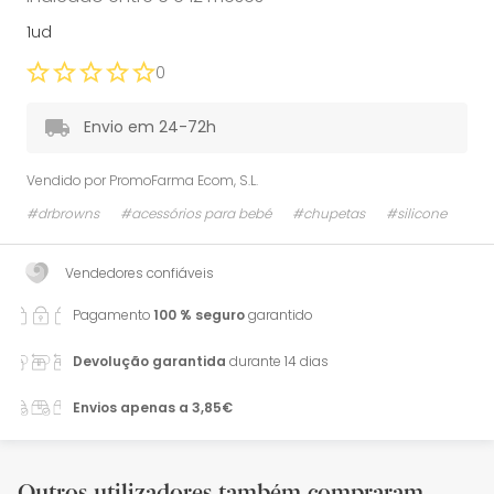
1ud
0
Envio em 24-72h
Vendido por
PromoFarma Ecom, S.L.
#drbrowns
#acessórios para bebé
#chupetas
#silicone
Vendedores confiáveis
Pagamento
100 % seguro
garantido
Devolução garantida
durante 14 dias
Envios apenas a 3,85€
Outros utilizadores também compraram