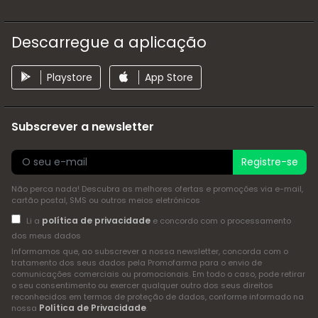
Descarregue a aplicação
Playstore
App Store
Subscrever a newsletter
Registre-se
Não perca nada! Descubra as melhores ofertas e promoções via e-mail,
cartão postal, SMS ou outros meios eletrónicos
política de privacidade
Li a
e concordo com o processamento
dos meus dados
Informamos que, ao subscrever a nossa newsletter, concorda com o
tratamento dos seus dados pela Promofarma para o envio de
comunicações comerciais ou promocionais. Em todo o caso, pode retirar
o seu consentimento ou exercer qualquer outro dos seus direitos
reconhecidos em termos de proteção de dados, conforme informado na
Política de Privacidade
nossa
.