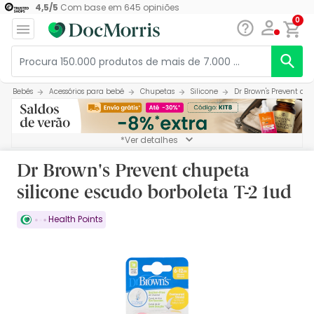
4,5
/
5
Com base em
645
opiniões
0
Bebés
Acessórios para bebé
Chupetas
Silicone
Dr Brown's Prevent chu
*Ver detalhes
Dr Brown's Prevent chupeta
silicone escudo borboleta T-2 1ud
Health Points