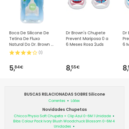
Boca De Silicone De
Dr Brown's Chupete
Dr
Tetina De Fluxo
Prevent Mariposa 0 a
Pr
Natural Do Dr. Brown E
6 Meses Rosa 2uds
6 
Padrão 2uds
(
1
)
5,
8,
8,
84€
55€
BUSCAS RELACIONADAS SOBRE Silicone
Correntes
Látex
Novidades Chupetas
Chicco Physio Soft Chupeta + Clip Azul 0-6M 1 Unidade
Bibs Colour Pack Ivory Blush Woodchuck Blossom 0-6M 4
Unidades