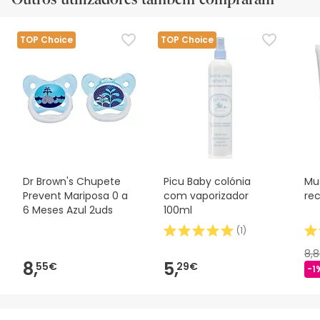
TOP Choice
TOP Choice
Dr Brown's Chupete
Picu Baby colónia
Mu
Prevent Mariposa 0 a
com vaporizador
re
6 Meses Azul 2uds
100ml
(
1
)
8,
8,
5,
55€
29€
-1