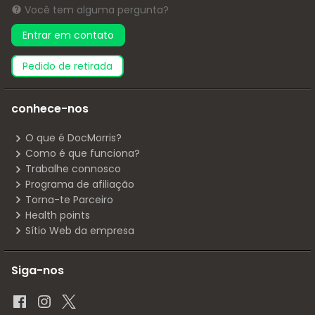
Você tem alguma pergunta?
Entrar em contato
pedido de retirada
conhece-nos
O que é DocMorris?
Como é que funciona?
Trabalhe connosco
Programa de afiliação
Torna-te Parceiro
Health points
Sítio Web da empresa
Siga-nos