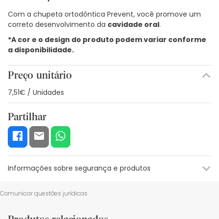
Com a chupeta ortodôntica Prevent, você promove um
correto desenvolvimento da
cavidade oral
.
*A cor e o design do produto podem variar conforme
a disponibilidade.
Preço unitário
7,51€ / Unidades
Partilhar
Informações sobre segurança e produtos
Recursos de segurança visual
Dados do fabricante
Gestor o
Comunicar questões jurídicas
Recursos de segurança visual