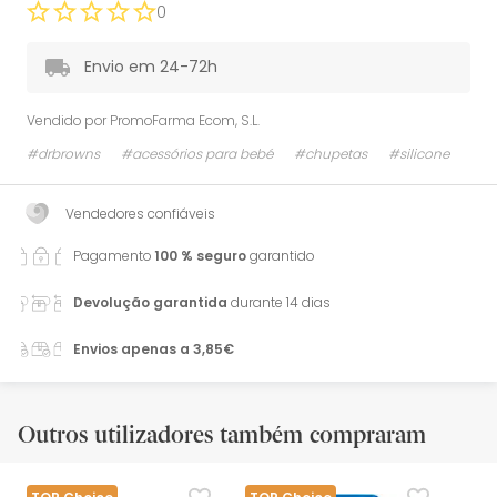
0
Envio em 24-72h
Vendido por
PromoFarma Ecom, S.L.
#drbrowns
#acessórios para bebé
#chupetas
#silicone
Vendedores confiáveis
Pagamento
100 % seguro
garantido
Devolução garantida
durante 14 dias
Envios apenas a 3,85€
Outros utilizadores também compraram