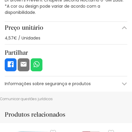
*A cor ou design pode variar de acordo com a
disponibilidade.
Preço unitário
4,57€ / Unidades
Partilhar
Informações sobre segurança e produtos
Recursos de segurança visual
Dados do fabricante
Gestor o
Comunicar questões jurídicas
Recursos de segurança visual
Produtos relacionados
De momento, não dispomos de imagens de segurança
para este produto, mas estamos a trabalhar nisso.
Recomendamos que voltes mais tarde para veres as