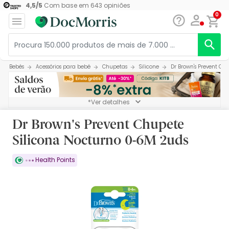
4,5
/
5
Com base em
643
opiniões
0
Bebés
Acessórios para bebé
Chupetas
Silicone
Dr Brown's Prevent Ch
*Ver detalhes
Dr Brown's Prevent Chupete
Silicona Nocturno 0-6M 2uds
Health Points