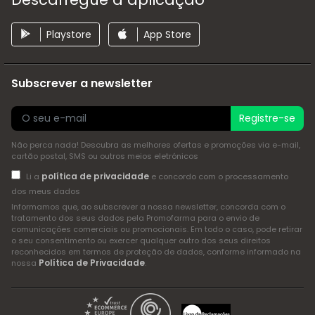
Playstore
App Store
Subscrever a newsletter
Registre-se
Não perca nada! Descubra as melhores ofertas e promoções via e-mail,
cartão postal, SMS ou outros meios eletrónicos
política de privacidade
Li a
e concordo com o processamento
dos meus dados
Informamos que, ao subscrever a nossa newsletter, concorda com o
tratamento dos seus dados pela Promofarma para o envio de
comunicações comerciais ou promocionais. Em todo o caso, pode retirar
o seu consentimento ou exercer qualquer outro dos seus direitos
reconhecidos em termos de proteção de dados, conforme informado na
Política de Privacidade
nossa
.