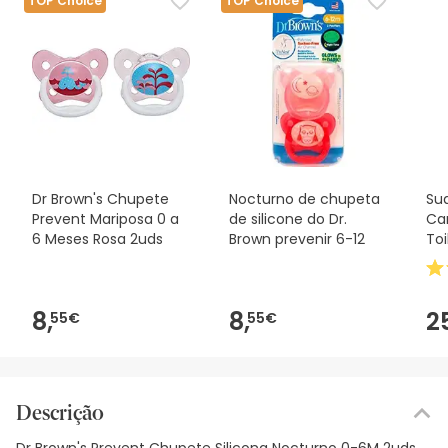
TOP Choice
TOP Choice
Dr Brown's Chupete
Nocturno de chupeta
Su
Prevent Mariposa 0 a
de silicone do Dr.
Car
6 Meses Rosa 2uds
Brown prevenir 6-12
Toi
8,
8,
2
55€
55€
Descrição
Dr Brown's Prevent Chupete Silicona Nocturno 0-6M 2uds.