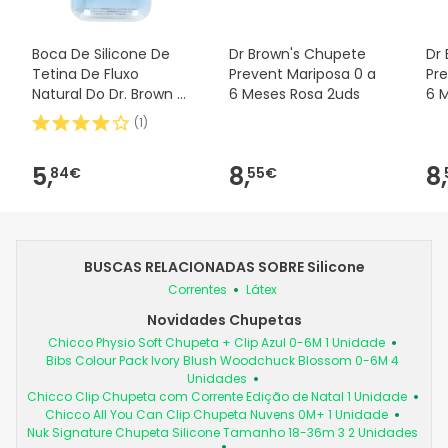
Boca De Silicone De
Dr Brown's Chupete
Dr
Tetina De Fluxo
Prevent Mariposa 0 a
Pr
Natural Do Dr. Brown E
6 Meses Rosa 2uds
6 
Padrão 2uds
(
1
)
5,
8,
8,
84€
55€
BUSCAS RELACIONADAS SOBRE Silicone
Correntes
Látex
Novidades Chupetas
Chicco Physio Soft Chupeta + Clip Azul 0-6M 1 Unidade
Bibs Colour Pack Ivory Blush Woodchuck Blossom 0-6M 4
Unidades
Chicco Clip Chupeta com Corrente Edição de Natal 1 Unidade
Chicco All You Can Clip Chupeta Nuvens 0M+ 1 Unidade
Nuk Signature Chupeta Silicone Tamanho 18-36m 3 2 Unidades