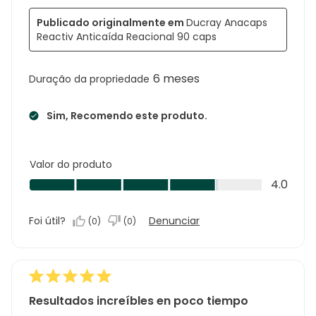
Publicado originalmente em
Ducray Anacaps
Reactiv Anticaída Reacional 90 caps
6 meses
Duração da propriedade
Sim, Recomendo este produto.
Valor do produto
Valor
4.0
do
produto,
Foi útil?
Denunciar
(
0
)
(
0
)
4.0
em
5
Resultados increíbles en poco tiempo