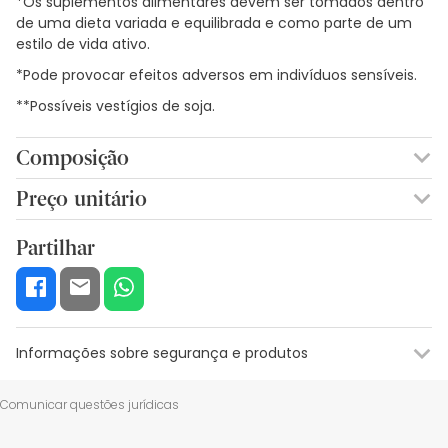
*Os suplementos alimentares devem ser tomados dentro
de uma dieta variada e equilibrada e como parte de um
estilo de vida ativo.
*Pode provocar efeitos adversos em indivíduos sensíveis.
**Possíveis vestígios de soja.
Composição
ÓLEO DE ONAGRA DA NOITE (BIENAL DE ENOTERA). FISH JELLY.
Preço unitário
L-CISTINA. L-METHIONINE. ESTABILIZADOR: GLICERINA E422.
0,62€ / Cápsulas
SULFATO DE FERRO, NICOTINAMIDA. ACETATO DE D,L-ALFA-
Partilhar
TOCOFEROL. EMULSIONANTE: E322 GIRASSOL LECITINA **.
ESPESSANTE: CERA DE ABELHA AMARELA E901. CORANTES:
ÓXIDOS DE FERRO E172, DIÓXIDO DE TITÂNIO E 171.
CLORIDRATO DE PIRIDOXINA. BIOTINA.
*Pode causar efeitos adversos em indivíduos sensíveis.
Informações sobre segurança e produtos
**Possíveis vestígios de soja.
Recursos de segurança visual
Dados do fabricante
Gestor o
Comunicar questões jurídicas
Recursos de segurança visual