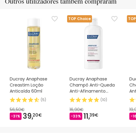
Outros utilizadores também compraram
TOP Choice
TOP
Ducray Anaphase
Ducray Anaphase
Du
Creastim Loção
Champô Anti-Queda
Ch
Anticaída 60ml
Anti-Afinamento
An
200ml
40
(
5
)
(
10
)
56,50€
16,90€
19
39,
11,
20€
39€
-31%
-33%
-1