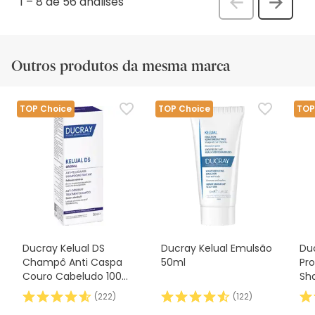
1
–
8 de 56
análises
Anterior
Seguin
análi
análise
Outros produtos da mesma marca
TOP Choice
TOP Choice
TOP
Ducray Kelual DS
Ducray Kelual Emulsão
Du
Champô Anti Caspa
50ml
Pro
Couro Cabeludo 100
Sh
ml
(
222
)
(
122
)