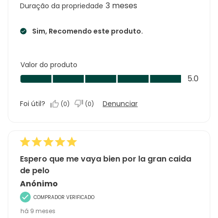
3 meses
Duração da propriedade
Sim, Recomendo este produto.
Valor do produto
Valor
5.0
do
produto,
Foi útil?
Denunciar
(
0
)
(
0
)
5.0
em
5
Espero que me vaya bien por la gran caida
de pelo
Anónimo
COMPRADOR VERIFICADO
há 9 meses