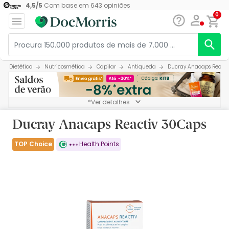
4,5
/
5
Com base em
643
opiniões
0
Dietética
Nutricosmética
Capilar
Antiqueda
Ducray Anacaps Reacti
*Ver detalhes
Ducray Anacaps Reactiv 30Caps
TOP Choice
Health Points