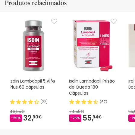
Produtos relacionados
As imagens de segurança fornecem informações
importantes para garantir a utilização segura do produto.
Recomendamos que leia atentamente as informações.
Isdin Lambdapil 5 Alfa
Isdin Lambdapil Prisão
Ira
Plus 60 cápsulas
de Queda 180
Boo
Cápsulas
(
22
)
(
67
)
46,55€
74,55€
55
32,
55,
90€
94€
-29%
-25%
-2