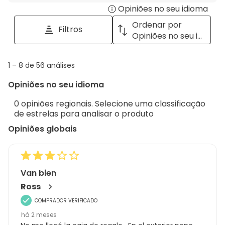
Opiniões no seu idioma
Disp
pesquisar
tópicos
a
Ordenar por
Filtros
e
pop
Opiniões no seu idioma
opiniões
with
info
1
1
–
8 de 56
análises
abou
to
Regi
Opiniões no seu idioma
8
Sort.
de
0 opiniões regionais. Selecione uma classificação
56
de estrelas para analisar o produto
análises
Opiniões globais
Van bien
Ross
COMPRADOR VERIFICADO
há 2 meses