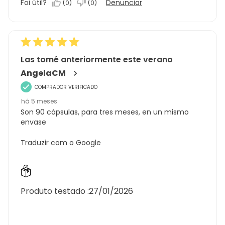
Foi útil?
Denunciar
(
0
)
(
0
)
1.0
em
5
Las tomé anteriormente este verano
AngelaCM
COMPRADOR VERIFICADO
há 5 meses
Son 90 cápsulas, para tres meses, en un mismo
envase
Traduzir com o Google
Produto testado :
27/01/2026