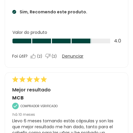
Sim, Recomendo este produto.
Valor do produto
Valor
4.0
do
produto,
Foi útil?
Denunciar
(
2
)
(
2
)
4.0
em
5
Mejor resultado
MCB
COMPRADOR VERIFICADO
há 10 meses
Llevo 6 meses tomando estàs cápsulas y son las
que mejor resultado me han dado, tanto para el
cabello como para las uñas y he probado un