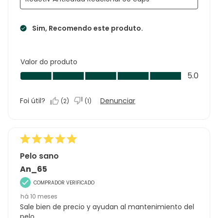
Sim, Recomendo este produto.
Valor do produto
Valor
5.0
do
produto,
Foi útil?
Denunciar
(
2
)
(
1
)
5.0
em
5
Pelo sano
An_65
COMPRADOR VERIFICADO
há 10 meses
Sale bien de precio y ayudan al mantenimiento del
pelo