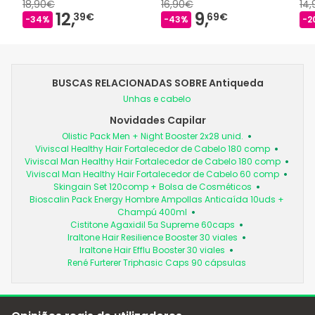
18,90€
16,90€
14
12,
9,
39€
69€
-34%
-43%
-2
BUSCAS RELACIONADAS SOBRE Antiqueda
Unhas e cabelo
Novidades Capilar
Olistic Pack Men + Night Booster 2x28 unid.
Viviscal Healthy Hair Fortalecedor de Cabelo 180 comp
Viviscal Man Healthy Hair Fortalecedor de Cabelo 180 comp
Viviscal Man Healthy Hair Fortalecedor de Cabelo 60 comp
Skingain Set 120comp + Bolsa de Cosméticos
Bioscalin Pack Energy Hombre Ampollas Anticaída 10uds +
Champú 400ml
Cistitone Agaxidil 5α Supreme 60caps
Iraltone Hair Resilience Booster 30 viales
Iraltone Hair Efflu Booster 30 viales
René Furterer Triphasic Caps 90 cápsulas