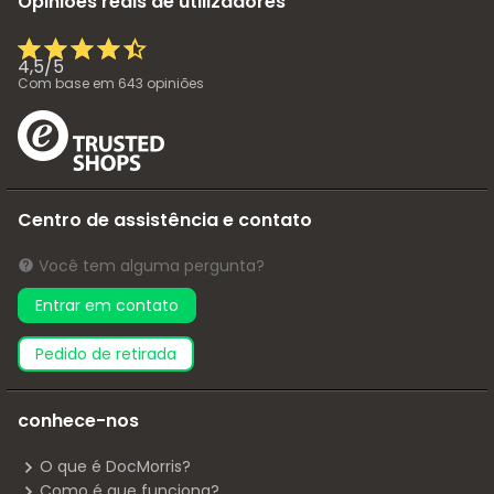
Opiniões reais de utilizadores
4,5
/
5
Com base em
643
opiniões
Centro de assistência e contato
Você tem alguma pergunta?
Entrar em contato
pedido de retirada
conhece-nos
O que é DocMorris?
Como é que funciona?