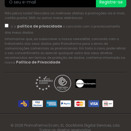
Registre-se
Não perca nada! Descubra as melhores ofertas e promoções via e-mail,
cartão postal, SMS ou outros meios eletrónicos
política de privacidade
Li a
e concordo com o processamento
dos meus dados
Informamos que, ao subscrever a nossa newsletter, concorda com o
tratamento dos seus dados pela Promofarma para o envio de
comunicações comerciais ou promocionais. Em todo o caso, pode retirar
o seu consentimento ou exercer qualquer outro dos seus direitos
reconhecidos em termos de proteção de dados, conforme informado na
Política de Privacidade
nossa
.
© 2026 PromoFarma Ecom, SL. DocMorris Digital Services, Lda.
Todos os direitos reservados.