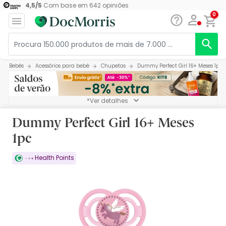
4,5
/
5
Com base em
642
opiniões
0
Bebés
Acessórios para bebé
Chupetas
Dummy Perfect Girl 16+ Meses 1pc
*Ver detalhes
Dummy Perfect Girl 16+ Meses
1pc
Health Points