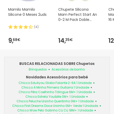
Mamilo Mamilo
Chupete Silicona
Ch
Silicone 0 Meses 2uds
Mam Perfect Start An
Ma
0-2 M Pack Doble
16 
MAM,
(
4
)
9,
14,
12
68€
35€
BUSCAS RELACIONADAS SOBRE Chupetas
Brinquedos
Acessórios de banho
Novidades Acessórios para bebé
Chicco Edu4you Globo Falante 2-6A 1 Unidade
Chicco A Minha Primeira Guitarra 1 Unidade
Chicco Pêra Coelhinho Trilingue 6M+ 1 Unidade
Chicco Estrela You&Me 0M+ 1 Unidade
Chicco Peluche Ursinho Quentinho 0M+ 1 Unidade
Chicco First Dreams Doce Ursinho 0M+ Verde 1 Unidade
Chicco Wow Pets Gatinho Cú Cú 18M+ 1 Unidade