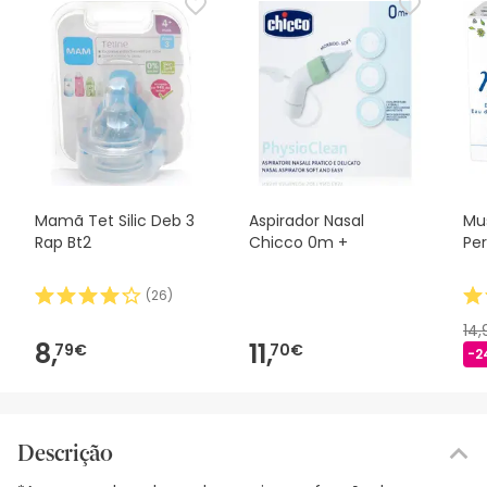
Mamã Tet Silic Deb 3
Aspirador Nasal
Mu
Rap Bt2
Chicco 0m +
Pe
(
26
)
14
8,
11,
79€
70€
-2
Descrição