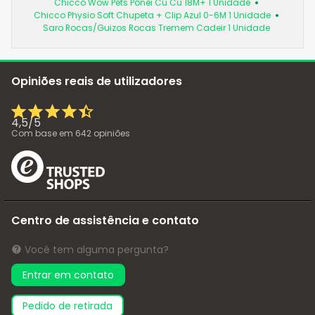
Chicco Wow Pets Pónei Cú Cú 18M+ 1 Unidade
Chicco Physio Soft Chupeta + Clip Azul 0-6M 1 Unidade
Saro Rocas/Guizos Rocas Tremem Cadeir 1 Unidade
Opiniões reais de utilizadores
4,5
/
5
Com base em
642
opiniões
Centro de assistência e contato
Você tem alguma pergunta?
Entrar em contato
pedido de retirada