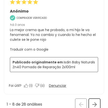
Anónimo
COMPRADOR VERIFICADO
há 3 anos
La mejor crema que he probado, a mi hijo le va
fenomenal. Yo no cambio y cuando lo he hecho el
culete se le pone rojo
Traduzir com o Google
Publicado originalmente em
Isdin Baby Naturals
Zn40 Pomada de Reparação 2x100ml
Foi útil?
Denunciar
(
1
)
(
0
)
1
–
8 de 28
análises
Anterior
Seguin
análi