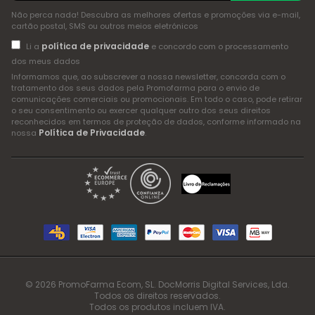
Não perca nada! Descubra as melhores ofertas e promoções via e-mail,
cartão postal, SMS ou outros meios eletrónicos
política de privacidade
Li a
e concordo com o processamento
dos meus dados
Informamos que, ao subscrever a nossa newsletter, concorda com o
tratamento dos seus dados pela Promofarma para o envio de
comunicações comerciais ou promocionais. Em todo o caso, pode retirar
o seu consentimento ou exercer qualquer outro dos seus direitos
reconhecidos em termos de proteção de dados, conforme informado na
Política de Privacidade
nossa
.
© 2026 PromoFarma Ecom, SL. DocMorris Digital Services, Lda.
Todos os direitos reservados.
Todos os produtos incluem IVA.