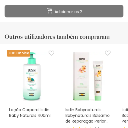
Adicionar os 2
Outros utilizadores também compraram
TOP Choice
Loção Corporal Isdin
Isdin Babynaturals
Isd
Baby Naturals 400ml
Babynaturals Bálsamo
Ba
de Reparação Perioral
Pe
15ml