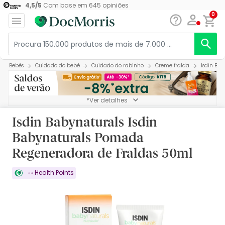
4,5
/
5
Com base em
645
opiniões
0
Bebés
Cuidado do bebé
Cuidado do rabinho
Creme fralda
Isdin Ba
*Ver detalhes
Isdin Babynaturals Isdin
Babynaturals Pomada
Regeneradora de Fraldas 50ml
Health Points