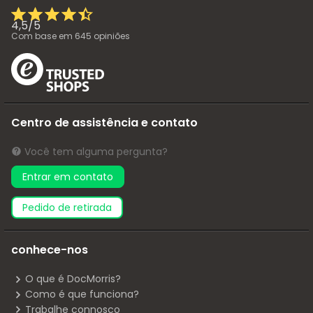
4,5
/
5
Com base em
645
opiniões
Centro de assistência e contato
Você tem alguma pergunta?
Entrar em contato
pedido de retirada
conhece-nos
O que é DocMorris?
Como é que funciona?
Trabalhe connosco