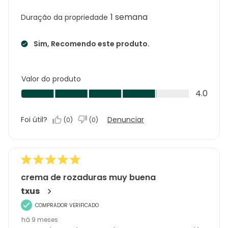
1 semana
Duração da propriedade
Sim, Recomendo este produto.
Valor do produto
Valor
4.0
do
produto,
Foi útil?
Denunciar
(
0
)
(
0
)
4.0
em
5
crema de rozaduras muy buena
txus
COMPRADOR VERIFICADO
há 9 meses