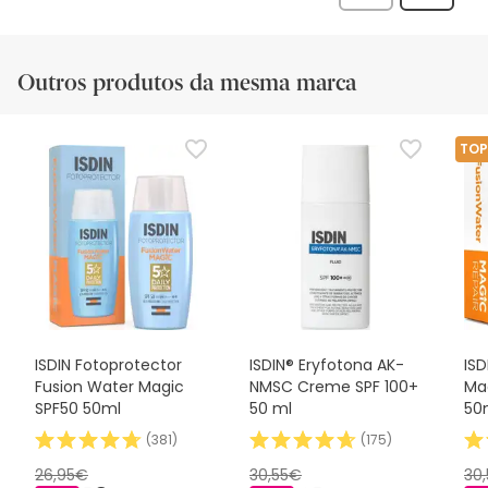
análise
Outros produtos da mesma marca
TOP
ISDIN Fotoprotector
ISDIN® Eryfotona AK-
ISD
Fusion Water Magic
NMSC Creme SPF 100+
Ma
SPF50 50ml
50 ml
50
(
381
)
(
175
)
26,95€
30,55€
30