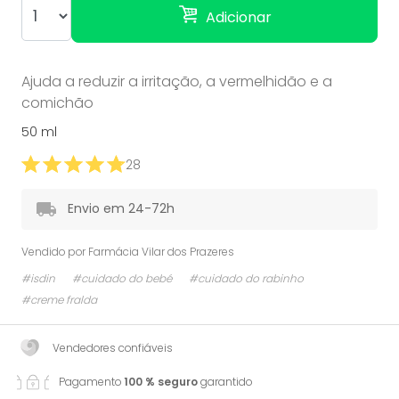
Adicionar
Ajuda a reduzir a irritação, a vermelhidão e a
comichão
50 ml
28
Envio em 24-72h
Vendido por
Farmácia Vilar dos Prazeres
#isdin
#cuidado do bebé
#cuidado do rabinho
#creme fralda
Vendedores confiáveis
Pagamento
100 % seguro
garantido