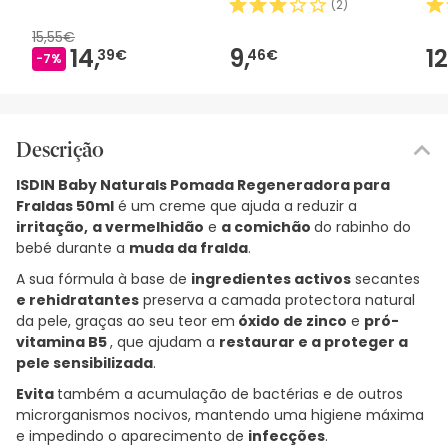
(
2
)
15,55€
14,
9,
12
39€
46€
-7%
Descrição
ISDIN Baby Naturals Pomada Regeneradora para
Fraldas 50ml
é um creme que ajuda a reduzir a
irritação,
a vermelhidão
e
a comichão
do rabinho do
bebé durante a
muda da fralda
.
A sua fórmula à base de
ingredientes activos
secantes
e rehidratantes
preserva a camada protectora natural
da pele, graças ao seu teor em
óxido de zinco
e
pró-
vitamina B5
, que ajudam a
restaurar e a proteger a
pele sensibilizada
.
Evita
também a acumulação de bactérias e de outros
microrganismos nocivos, mantendo uma higiene máxima
e impedindo o aparecimento de
infecções
.