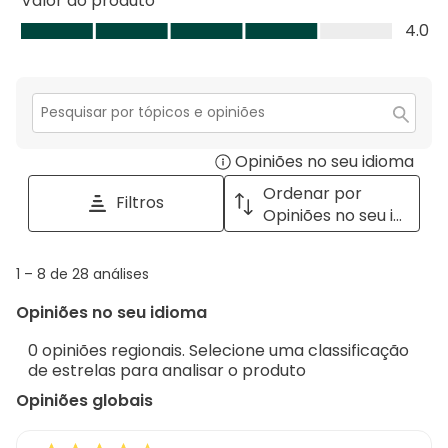
Valor do produto
Valor
4.0
do
produto,
4.0
em
Secção
para
5
Opiniões no seu idioma
Disp
pesquisar
tópicos
a
Ordenar por
Filtros
e
pop
Opiniões no seu idioma
opiniões
with
info
1
1
–
8 de 28
análises
abou
to
Regi
Opiniões no seu idioma
8
Sort.
de
0 opiniões regionais. Selecione uma classificação
28
de estrelas para analisar o produto
análises
Opiniões globais