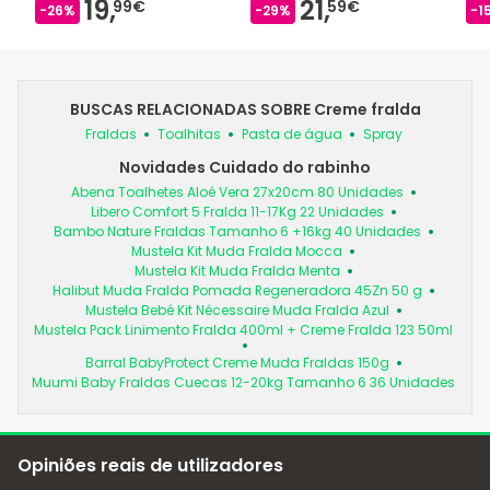
19,
21,
99€
59€
-26%
-29%
-1
BUSCAS RELACIONADAS SOBRE Creme fralda
Fraldas
Toalhitas
Pasta de água
Spray
Novidades Cuidado do rabinho
Abena Toalhetes Aloé Vera 27x20cm 80 Unidades
Libero Comfort 5 Fralda 11-17Kg 22 Unidades
Bambo Nature Fraldas Tamanho 6 +16kg 40 Unidades
Mustela Kit Muda Fralda Mocca
Mustela Kit Muda Fralda Menta
Halibut Muda Fralda Pomada Regeneradora 45Zn 50 g
Mustela Bebé Kit Nécessaire Muda Fralda Azul
Mustela Pack Linimento Fralda 400ml + Creme Fralda 123 50ml
Barral BabyProtect Creme Muda Fraldas 150g
Muumi Baby Fraldas Cuecas 12-20kg Tamanho 6 36 Unidades
Opiniões reais de utilizadores