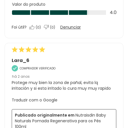
Valor do produto
Valor
4.0
do
produto,
Foi útil?
Denunciar
(
0
)
(
0
)
4.0
em
5
Lara_6
COMPRADOR VERIFICADO
há 2 anos
Protege muy bien la zona de pañal, evita lq
irritación y si esta irritado lo cura muy muy rapido
Traduzir com o Google
Publicado originalmente em
Nutraisdin Baby
Naturals Pomada Regenerativa para os Pés
100ml