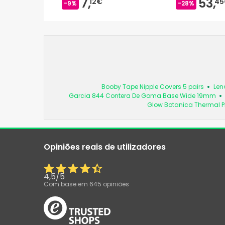
7,
53,
12€
45
-9%
-28%
Booby Tape Nipple Covers 5 pairs
Len
Garcia 844 Contera De Goma Base Wide 19mm
Glow Botanica Thermal Pi
Opiniões reais de utilizadores
4,5
/
5
Com base em
645
opiniões