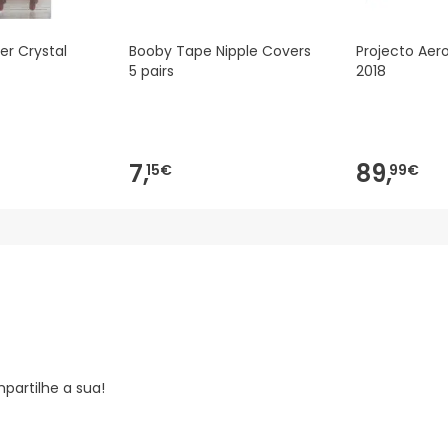
er Crystal
Booby Tape Nipple Covers
Projecto Aero
5 pairs
2018
7,
89,
15€
99€
partilhe a sua!