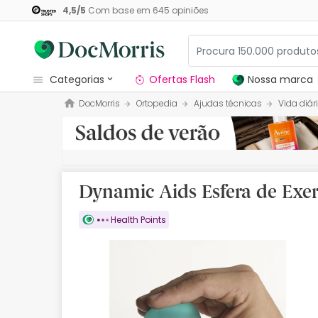
4,5
/
5
Com base em
645
opiniões
categorias
Ofertas Flash
Nossa marca
DocMorris
Ortopedia
Ajudas técnicas
Vida diár
Dermocosmetica
Nossa marca
Solares
Dynamic Aids Esfera de Exercí
Medicamentos
Health Points
Cosmética
Saúde
Higiene
Dietética