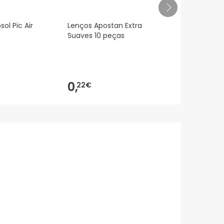
sol Pic Air
Lenços Apostan Extra
Garcia 844 
Suaves 10 peças
Goma Base
0,
10,
22€
31€