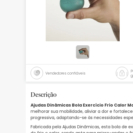
Bebés
Ótica
Ortopedia
Ervanária
Cosmética natural
Promoções
Vendedores confiáveis
g
Marcas
Mais vendidos
Descrição
Ajudas Dinâmicas Bola Exercício Frio Calor M
Health points
melhorar sua mobilidade, aliviar a dor e fortalec
progressiva, adaptando-se às necessidades espe
Blog
Fabricada pela Ajudas Dinâmicas, esta bola de e