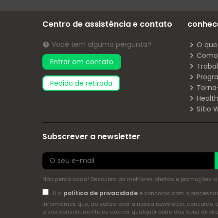
Centro de assistência e contato
conhec
Você tem alguma pergunta?
O que
Como 
Entrar em contato
Traba
Progr
pedido de retirada
Torna
Health
Sítio
Subscrever a newsletter
Não perca nada! Descubra as melhores ofertas e promoções via 
política de privacidade
Li a
e concordo com o process
Informamos que, ao subscrever a nossa newsletter, concorda 
o seu consentimento ou exercer qualquer outro dos seus dire