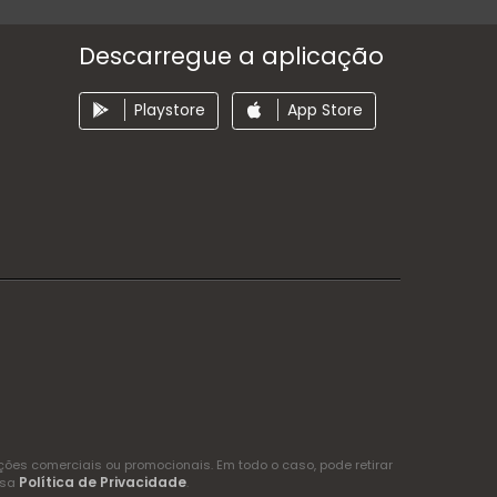
Descarregue a aplicação
Playstore
App Store
es comerciais ou promocionais. Em todo o caso, pode retirar
Política de Privacidade
ssa
.