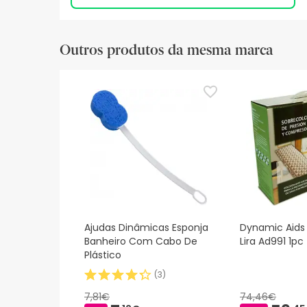
Outros produtos da mesma marca
Ajudas Dinâmicas Esponja
Dynamic Aids 
Banheiro Com Cabo De
Lira Ad991 1pc
Plástico
(
3
)
7,81€
74,46€