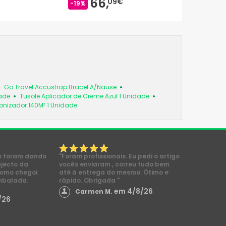
66,
09€
-19%
Go Travel Accustrap Bracel A/Nause
dade
Tusole Aplicador de Creme Azul 1 Unidade
 Ionizador 140M² 1 Unidade
o foram dando
"Foram profissionais. Eu pedi o artigo
ajecto da
vocês enviaram , correu tudo bem
como chegoi
até á entrega do mesmo. Ótimo e
mbalada.
rápido. Obrigada "
em 4/8/26
Carmen M.
/26