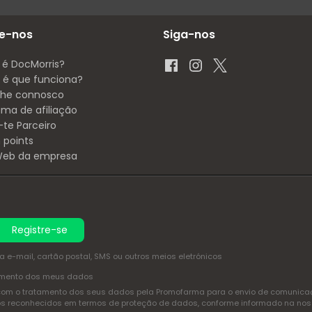
e-nos
Siga-nos
 é DocMorris?
é que funciona?
lhe connosco
ama de afiliação
-te Parceiro
 points
 Web da empresa
Registre-se
e-mail, cartão postal, SMS ou outros meios eletrónicos
amento dos meus dados
com o tratamento dos seus dados pela Promofarma para o envio de comunicaçõ
itos reconhecidos em termos de proteção de dados, conforme informado na no