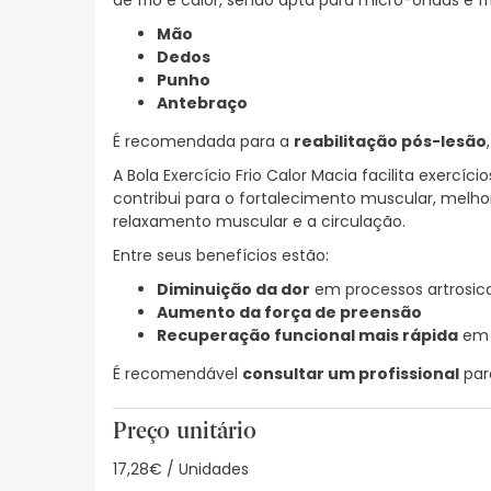
de frio e calor, sendo apta para micro-ondas e fr
Mão
Dedos
Punho
Antebraço
É recomendada para a
reabilitação pós-lesão
A Bola Exercício Frio Calor Macia facilita exercíci
contribui para o fortalecimento muscular, melhor
relaxamento muscular e a circulação.
Entre seus benefícios estão:
Diminuição da dor
em processos artrosic
Aumento da força de preensão
Recuperação funcional mais rápida
em 
É recomendável
consultar um profissional
par
Preço unitário
17,28€ / Unidades