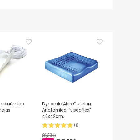
rn dinâmico
Dynamic Aids Cushion
meias
Anatomical "viscoflex"
42x42cm.
(
1
)
81,33€