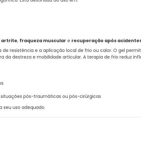
igorífico. Está destinada ao uso em:
,
artrite
,
fraqueza muscular
e
recuperação após acidentes
os de resistência e a aplicação local de frio ou calor. O gel permi
a da destreza e mobilidade articular. A terapia de frio reduz i
os
situações pós-traumáticas ou pós-cirúrgicas
a seu uso adequado.