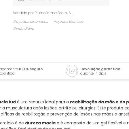
Vendido por
PromoFarma Ecom, S.L.
#ayudas dinamicas
#ajudas técnicas
#vida diária
Pagamento
100 % seguro
Devolução garantida
arantido
durante 14 dias
acia 1ud
é um recurso ideal para a
reabilitação da mão e do 
er a musculatura após lesões, artrite ou cirurgias. Este produto
cíficas de reabilitação e prevenção de lesões nas mãos e ante
xercício é de
dureza macia
e é composta de um gel flexível e 