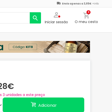
Envio apenas a 3,85€
+info
0
O meu cesto
Iniciar sessão
,28€
as
3
unidades a este preço
Adicionar