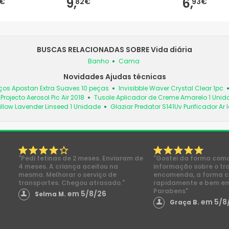
9,
6,
€
82€
93€
BUSCAS RELACIONADAS SOBRE Vida diária
Banho
Cama
Novidades Ajudas técnicas
ços Apostan Extra Suaves 10 peças
Invisibble Waver Crystal Clear 1pc
Projecto Aerosol Pic Air 2018
Tusole Aplicador de Creme Amarelo 1 Uni
llow Lavender Linseed 1 Unidade
Glaziar Predator S141Uv Purificador Ar
"Pedi tetinas de 2 meses. Enviaram de
"Gostei da forma com
4 meses. A criança aceitou na
informação sobre o tr
mesma. Melhorar o serviço de
encomenda, a forma 
transportes. Chegou atrasado."
rapidamente e bem e
Parabens"
em 5/8/26
Selma M.
em 5/8
Graça B.