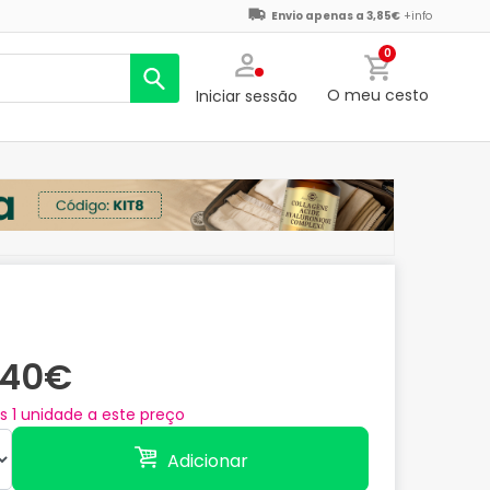
Envio apenas a 3,85€
+info
0
O meu cesto
Iniciar sessão
,40€
as
1
unidade a este preço
Adicionar