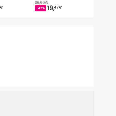
36,69€
19,
13,
7€
47€
99€
-47%