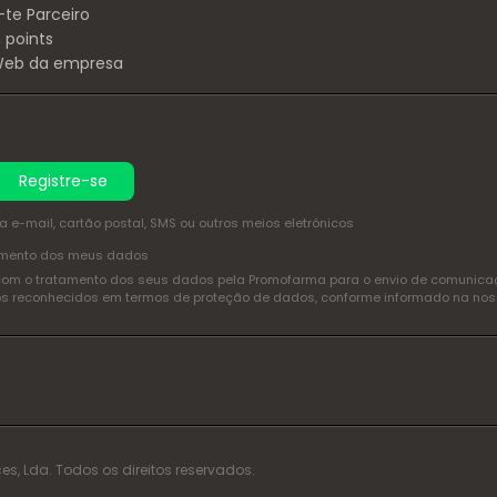
-te Parceiro
 points
 Web da empresa
Registre-se
e-mail, cartão postal, SMS ou outros meios eletrónicos
amento dos meus dados
com o tratamento dos seus dados pela Promofarma para o envio de comunicaçõ
itos reconhecidos em termos de proteção de dados, conforme informado na no
es, Lda. Todos os direitos reservados.