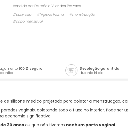
Vendido por
Farmácia Vilar dos Prazeres
#easy cup
#higiene íntima
#menstruação
#copo menstrual
Pagamento
100 % seguro
Devolução garantida
arantido
durante 14 dias
e de silicone médico projetado para coletar a menstruação, 
s paredes vaginais, coletando todo o fluxo no interior. Pode ser 
ma economia significativa.
de 30 anos
ou que não tiveram
nenhum parto vaginal
.