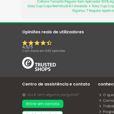
Cottons Tampão Regular Sem Aplicador 100% Al
Easy Cup Copo Menstrual M 1 Unidade
Easy Cup Cop
Organyc T Regular Applic
Opiniões reais de utilizadores
4,5
/
5
Com base em
643
opiniões
Centro de assistência e contato
conhec
Você tem alguma pergunta?
O que
Como 
Entrar em contato
Traba
Progr