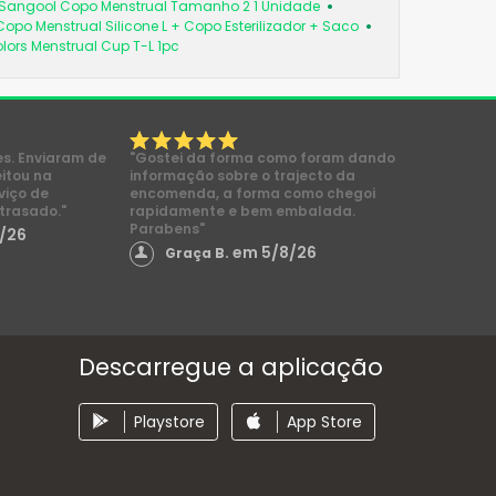
Sangool Copo Menstrual Tamanho 2 1 Unidade
Copo Menstrual Silicone L + Copo Esterilizador + Saco
ors Menstrual Cup T-L 1pc
es. Enviaram de
"Gostei da forma como foram dando
eitou na
informação sobre o trajecto da
viço de
encomenda, a forma como chegoi
trasado."
rapidamente e bem embalada.
Parabens"
/26
em 5/8/26
Graça B.
Descarregue a aplicação
Playstore
App Store