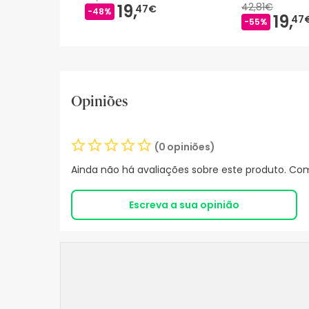
19,
42,81€
47€
-48%
19,
47
-55%
Opiniões
(0 opiniões)
Ainda não há avaliações sobre este produto. Com
Escreva a sua opinião