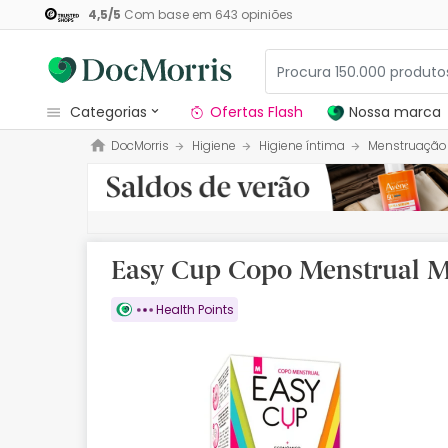
4,5
/
5
Com base em
643
opiniões
categorias
Ofertas Flash
Nossa marca
DocMorris
Higiene
Higiene íntima
Menstruação
Dermocosmetica
Nossa marca
Solares
Easy Cup Copo Menstrual M
Medicamentos
Health Points
Cosmética
Saúde
Higiene
Dietética