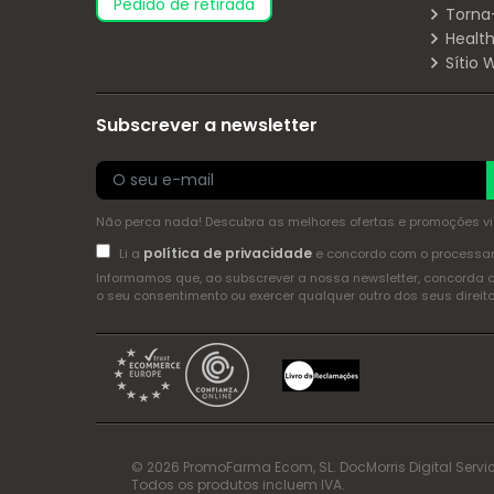
pedido de retirada
Torna
Health
Sítio
Subscrever a newsletter
Não perca nada! Descubra as melhores ofertas e promoções via 
política de privacidade
Li a
e concordo com o process
Informamos que, ao subscrever a nossa newsletter, concorda 
o seu consentimento ou exercer qualquer outro dos seus dire
© 2026 PromoFarma Ecom, SL. DocMorris Digital Servic
Todos os produtos incluem IVA.