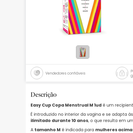
Bebés
Ótica
Ortopedia
Ervanária
Cosmética natural
Promoções
Vendedores confiáveis
g
Marcas
Mais vendidos
Descrição
Easy Cup Copa Menstrual M 1ud
é um recipient
Health points
É introduzido no interior da vagina e se adapta à
Blog
ilimitado durante 10 anos
, o que resulta em u
A
tamanho M
é indicada para
mulheres acima 