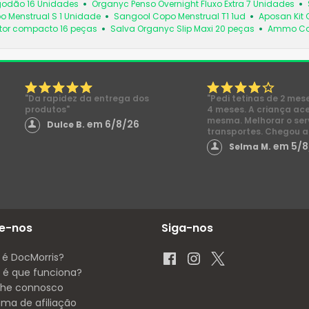
godão 16 Unidades
Organyc Penso Overnight Fluxo Extra 7 Unidades
o Menstrual S 1 Unidade
Sangool Copo Menstrual T1 1ud
Aposan Kit 
ator compacto 16 peças
Salva Organyc Slip Maxi 20 peças
Ammo Col
"Da rapidez da entrega dos
"Pedi tetinas de 2 mes
produtos"
4 meses. A criança ac
mesma. Melhorar o ser
em 6/8/26
Dulce B.
transportes. Chegou a
em 5/8
Selma M.
e-nos
Siga-nos
 é DocMorris?
é que funciona?
lhe connosco
ama de afiliação