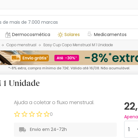
Dermocosmética
Solares
Medicamentos
Copo menstrual
Easy Cup Copo Menstrual M 1 Unidade
*-8% extra, compra mínima de 72€. Válido até 16/08. Não acumulável.
 1 Unidade
Ajuda a coletar o fluxo menstrual.
22
0
Apen
Envio em 24-72h