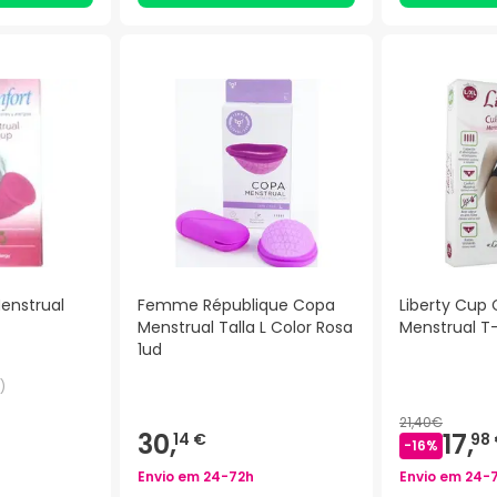
enstrual
Femme République Copa
Liberty Cup 
Menstrual Talla L Color Rosa
Menstrual T-
1ud
)
21,40€
30,
17,
14 €
98
-
16
%
Envio em
24-72h
Envio em
24-