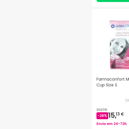
Farmaconfort M
Cup Size S
(
4
21,07€
15,
13 €
-
28
%
Envio em
24-72h