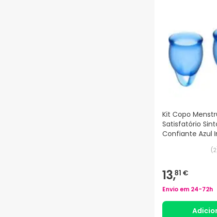
Kit Copo Menstr
Satisfatório Sin
Confiante Azul 
15+20ml
(
2
13,
81 €
Envio em
24-72h
Adicio