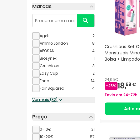
Marcas
Ageti
2
Ammo London
8
Crushious Set 
APOSAN
4
Menstruais Mine
Biosynex
1
Bolsa + Limpado
Crushious
3
Easy Cup
2
24,95€
Enna
14
18,
69 €
-
25
%
Fair Squared
4
Envio em
24-72h
Ver mais
(
32
)
Adicio
Preço
0-10€
21
10-20€
57