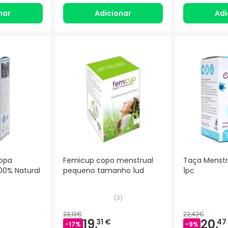
nar
Adicionar
Adi
Copa
Femicup copo menstrual
Taça Menstr
100% Natural
pequeno tamanho 1ud
1pc
(
3
)
23,13€
22,42€
19,
20,
31 €
47
-
17
%
-
9
%