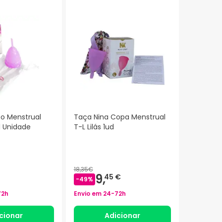
o Menstrual
Taça Nina Copa Menstrual
 Unidade
T-L Lilás 1ud
18,35€
9,
45 €
-
49
%
72h
Envio em
24-72h
cionar
Adicionar