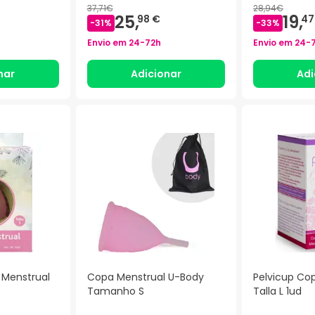
37,71€
28,94€
25,
19,
98 €
47
-
31
%
-
33
%
Envio em
24-72h
Envio em
24-
nar
Adicionar
Adi
 Menstrual
Copa Menstrual U-Body
Pelvicup Co
Tamanho S
Talla L 1ud