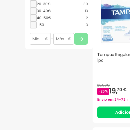
20-30€
30
30-40€
13
40-50€
2
+50
3
€
–
€
Tampax Regular
1pc
26,50€
19,
70 €
-
26
%
Envio em
24-72h
Adicio