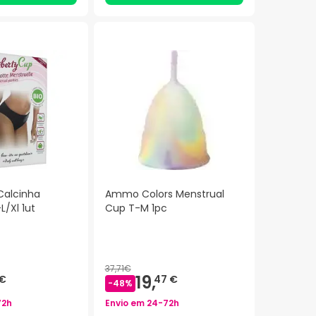
Calcinha
Ammo Colors Menstrual
L/Xl 1ut
Cup T-M 1pc
37,71€
19,
 €
47 €
-
48
%
72h
Envio em
24-72h