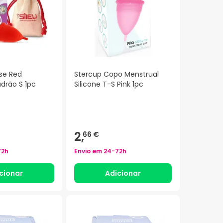
se Red
Stercup Copo Menstrual
rão S 1pc
Silicone T-S Pink 1pc
2,
66 €
72h
Envio em
24-72h
cionar
Adicionar