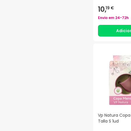
10,
19 €
Envio em
24-72h
Adicio
Vp Natura Copa
Talla S 1ud