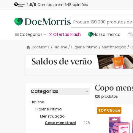
4,5
/5
Com base em
648
opiniões
Categorias
Ofertas Flash
Nossa marca
DocMorris
/
Higiene
/
Higiene íntima
/
Menstruação
/
Copo mens
Categorias
126 produtos
Higiene
Higiene íntima
TOP Choice
Menstruação
Copo menstrual
126