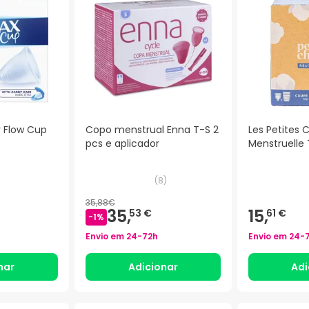
 Flow Cup
Copo menstrual Enna T-S 2
Les Petites
pcs e aplicador
Menstruelle 
(
8
)
35,88€
35,
15,
53 €
61 €
-
1
%
Envio em
24-72h
Envio em
24-
nar
Adicionar
Adi