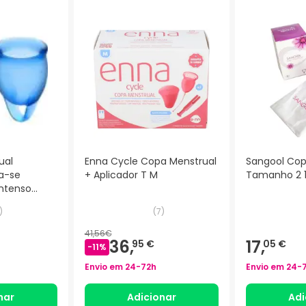
ual
Enna Cycle Copa Menstrual
Sangool Cop
ta-se
+ Aplicador T M
Tamanho 2 1
Intenso
)
(
7
)
41,56€
36,
17,
95 €
05 €
-
11
%
Envio em
24-72h
Envio em
24-
nar
Adicionar
Adi