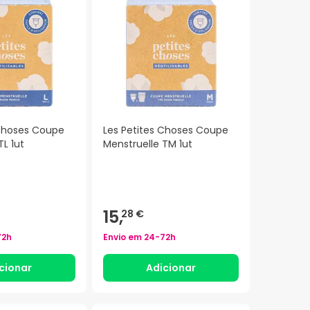
 Choses Coupe
Les Petites Choses Coupe
TL 1ut
Menstruelle TM 1ut
15,
28 €
72h
Envio em
24-72h
cionar
Adicionar