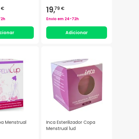
19,
 €
79 €
72h
Envio em
24-72h
cionar
Adicionar
pa Menstrual
Inca Esterilizador Copa
Menstrual 1ud