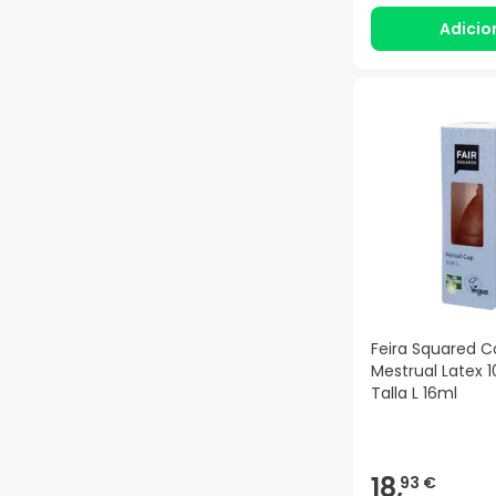
Adicio
Feira Squared 
Mestrual Latex 
Talla L 16ml
18,
93 €