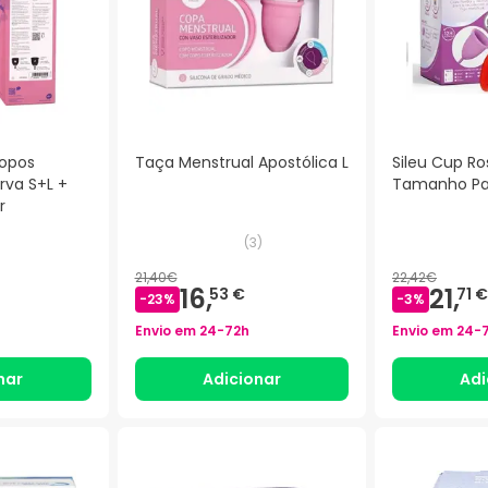
Copos
Taça Menstrual Apostólica L
Sileu Cup Ro
rva S+L +
Tamanho Pad
r
(
3
)
21,40€
22,42€
16,
21,
53 €
71 €
-
23
%
-
3
%
Envio em
24-72h
Envio em
24-
nar
Adicionar
Adi