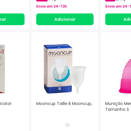
Envio em
24-72h
Envio em
24-
nar
Adicionar
Adi
icator
Mooncup Taille B Mooncup,
Munição Men
Tamanho S
(
1
)