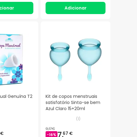
cionar
Adicionar
ual Genuína T2
Kit de copos menstruais
satisfatório Sinta-se bem
Azul Claro 15+20ml
(
1
)
9,17€
7,
 €
67 €
-
16
%