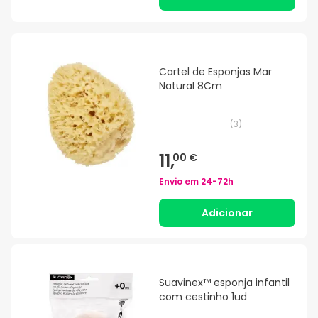
Cartel de Esponjas Mar
Natural 8Cm
(
3
)
11,
00 €
Envio em
24-72h
Adicionar
Suavinex™ esponja infantil
com cestinho 1ud