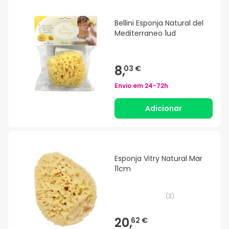
Bellini Esponja Natural del
Mediterraneo 1ud
8,
03 €
Envio em
24-72h
Adicionar
Esponja Vitry Natural Mar
11cm
(
3
)
20,
62 €