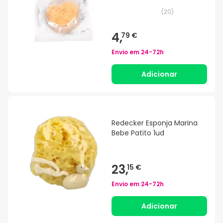
(
20
)
4,
79 €
Envio em
24-72h
Adicionar
Redecker Esponja Marina
Bebe Patito 1ud
23,
15 €
Envio em
24-72h
Adicionar