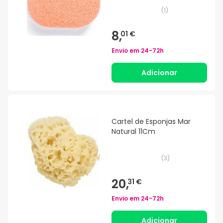
(
1
)
8,
01 €
Envio em
24-72h
Adicionar
Cartel de Esponjas Mar
Natural 11Cm
(
3
)
20,
31 €
Envio em
24-72h
Adicionar