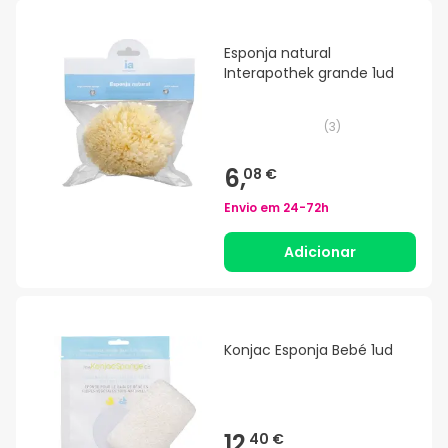
Esponja natural
Interapothek grande 1ud
(
3
)
6,
08 €
Envio em
24-72h
Adicionar
Konjac Esponja Bebé 1ud
12,
40 €