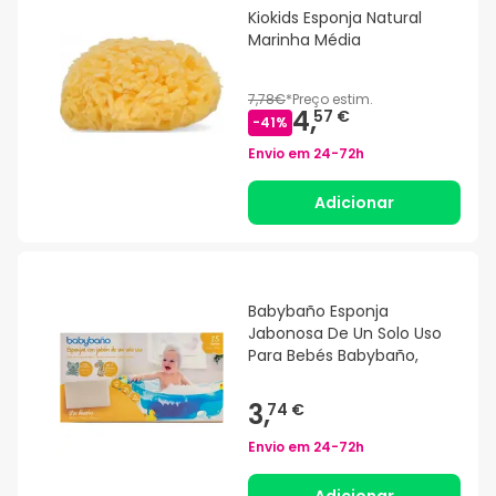
Kiokids Esponja Natural
Marinha Média
7,78€
*
Preço estim.
4,
57 €
-
41
%
Envio em
24-72h
Adicionar
Babybaño Esponja
Jabonosa De Un Solo Uso
Para Bebés Babybaño,
3,
74 €
Envio em
24-72h