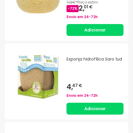
7,12€
*
Preço estim.
2,
01 €
-
72
%
Envio em
24-72h
Adicionar
Esponja hidrofílica Saro 1ud
4,
47 €
Envio em
24-72h
Adicionar