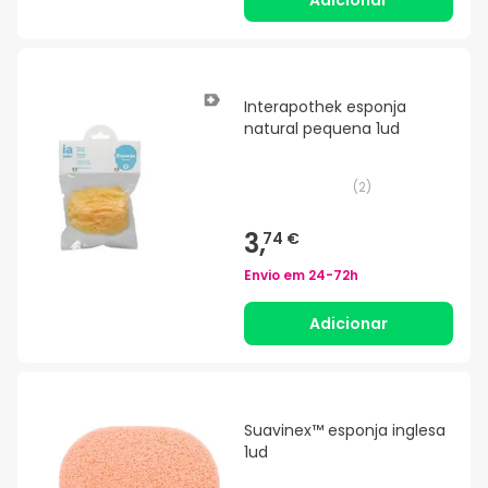
Adicionar
Interapothek esponja
natural pequena 1ud
(
2
)
3,
74 €
Envio em
24-72h
Adicionar
Suavinex™ esponja inglesa
1ud