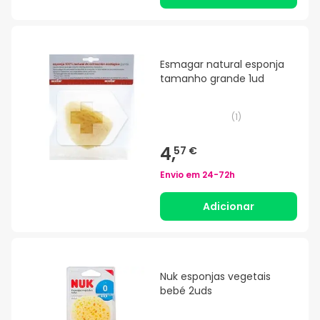
Esmagar natural esponja
tamanho grande 1ud
(
1
)
4,
57 €
Envio em
24-72h
Adicionar
Nuk esponjas vegetais
bebé 2uds