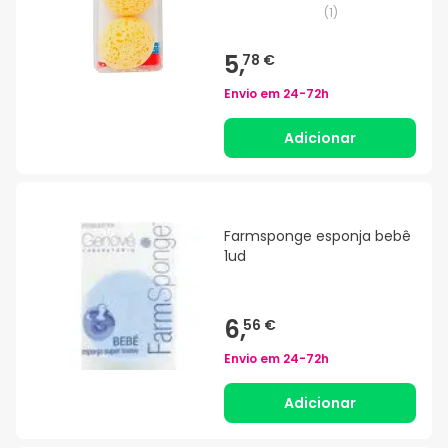
(
1
)
5,
78 €
Envio em
24-72h
Adicionar
Farmsponge esponja bebê
1ud
6,
56 €
Envio em
24-72h
Adicionar