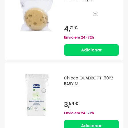
(
21
)
4,
71 €
Envio em
24-72h
Adicionar
Chicco QUADROTTI 60PZ
BABY M
3,
54 €
Envio em
24-72h
Adicionar