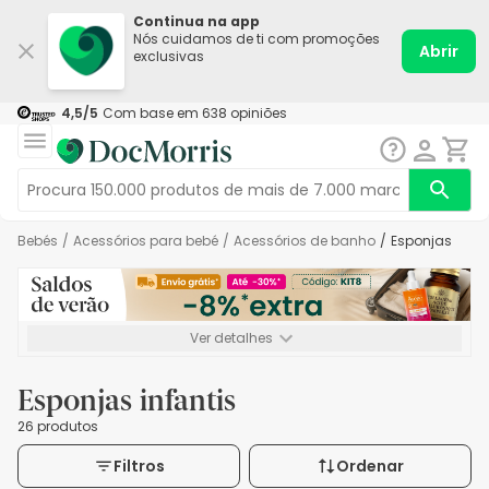
Continua na app
Nós cuidamos de ti com promoções
Abrir
exclusivas
4,5
/5
Com base em
638
opiniões
Bebés
/
Acessórios para bebé
/
Acessórios de banho
/
Esponjas
Ver detalhes
*-8% extra, compra mínima de 72€. Válido até 16/08. Não
acumulável.
Esponjas infantis
26 produtos
Filtros
Ordenar