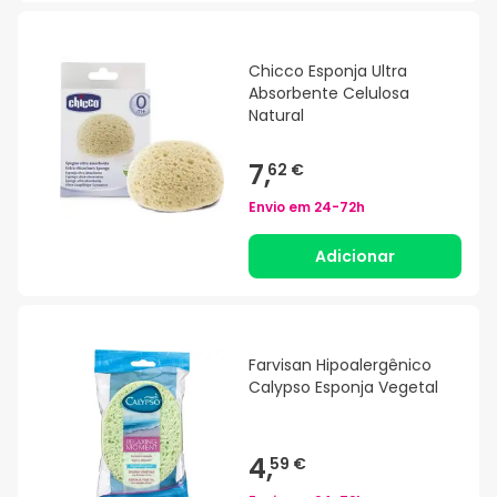
Chicco Esponja Ultra
Absorbente Celulosa
Natural
7,
62 €
Envio em
24-72h
Adicionar
Farvisan Hipoalergênico
Calypso Esponja Vegetal
4,
59 €