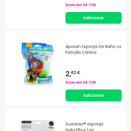
Envio em
24-72h
Adicionar
Aposan Esponja De Baño La
Patrulla Canina
2,
42 €
Envio em
24-72h
Adicionar
Suavinex® esponja
hidrofílica 1 pç