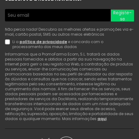
Registe-
se
Não perca nada! Descubra as melhores ofertas e promoções via e-
mail, cartão postal, SMS ou outros meios eletrónicos
Li a
política de privacidade
e concordo com o
processamento dos meus dados
Informamos que a PromoFarma Ecom, S.L. tratará os dados
pessoais fornecidos e obtidos a partir da sua navegação na
Internet para gerir o seu registo na Web, a contratação de produtos
ou serviços, enviar-lhe comunicações comerciais ou
promocionais baseadas no seu perfil de utilizador ou dar resposta
às dúvidas e consultas que nos colocar, sendo estes tratamentos
legitimados pelo seu consentimento, interesse legítimo ou
cumprimento das normas. A fim de fornecer-lhe os serviços, seus
dados pessoais podem ser acessados por fornecedores e
prestadores de serviços da DocMorris, realizando temporariamente
transferências internacionais de dados com um nível adequado
de segurança. Você pode exercer seus direitos de acesso,
retificação, supressão, oposição, limitação e portabilidade de seus
dados a qualquer momento. Mais informações
aqui
.