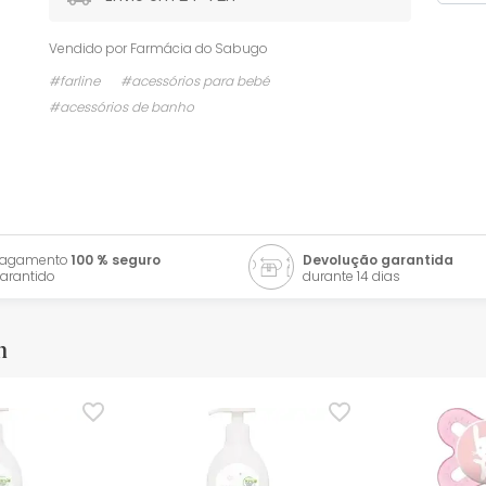
Vendido por
Farmácia do Sabugo
#farline
#acessórios para bebé
#acessórios de banho
Pagamento
100 % seguro
Devolução garantida
arantido
durante 14 dias
m