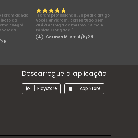
o foram dando
"Foram profissionais. Eu pedi o artigo
ajecto da
vocês enviaram , correu tudo bem
como chegoi
até á entrega do mesmo. Ótimo e
mbalada.
rápido. Obrigada "
em 4/8/26
Carmen M.
/26
Descarregue a aplicação
Playstore
App Store