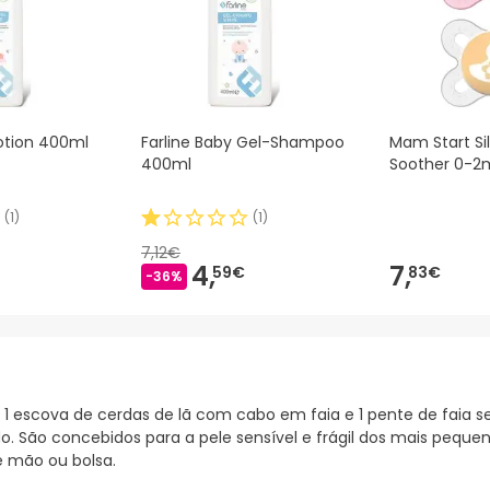
Lotion 400ml
Farline Baby Gel-Shampoo
Mam Start Si
400ml
Soother 0-2
(
1
)
(
1
)
7,12€
4,
7,
59€
83€
-36%
o 1 escova de cerdas de lã com cabo em faia e 1 pente de faia 
o. São concebidos para a pele sensível e frágil dos mais peq
e mão ou bolsa.