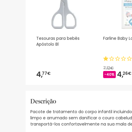
Tesouras para bebês
Farline Baby 
Apóstolo Bl
7,12€
4,
4,
77€
26€
-40%
Descrição
Pacote de tratamento do corpo infantil incluind
limpo e arrumado sem danificar o couro cabelud
transportá-los confortavelmente na sua mala d