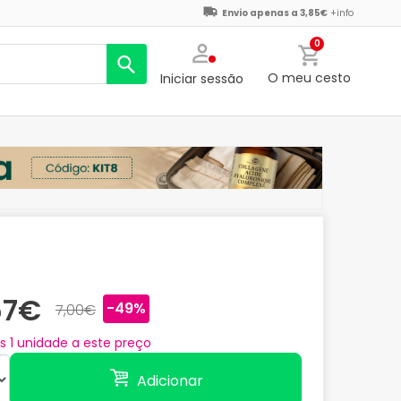
Envio apenas a 3,85€
+info
0
O meu cesto
Iniciar sessão
57€
-49%
7,00€
as
1
unidade a este preço
Adicionar