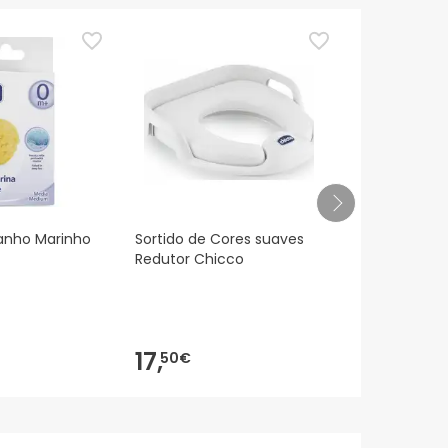
anho Marinho
Sortido de Cores suaves
Peixe Laran
Redutor Chicco
Termomet
17,
9,
50€
99€