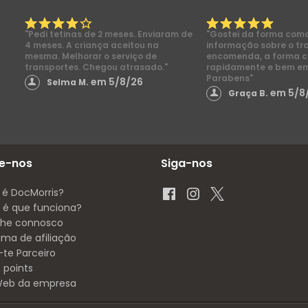
"Pedi tetinas de 2 meses. Enviaram de
"Gostei da forma com
4 meses. A criança aceitou na
informação sobre o tr
mesma. Melhorar o serviço de
encomenda, a forma 
transportes. Chegou atrasado."
rapidamente e bem e
Parabens"
em 5/8/26
Selma M.
em 5/8
Graça B.
e-nos
Siga-nos
 é DocMorris?
é que funciona?
lhe connosco
ama de afiliação
-te Parceiro
 points
 Web da empresa