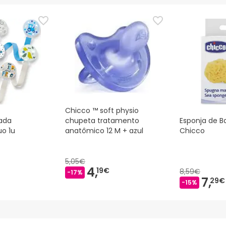
Chicco ™ soft physio
zada
chupeta tratamento
Esponja de B
uo 1u
anatômico 12 M + azul
Chicco
5,05€
4,
19€
8,59€
-17%
7,
29€
-15%