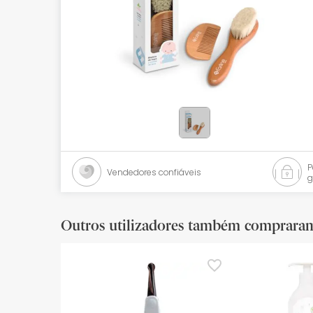
Bebés
Ótica
Ortopedia
Ervanária
Cosmética natural
Promoções
Vendedores confiáveis
g
Marcas
Mais vendidos
Outros utilizadores também comprara
Health points
Blog