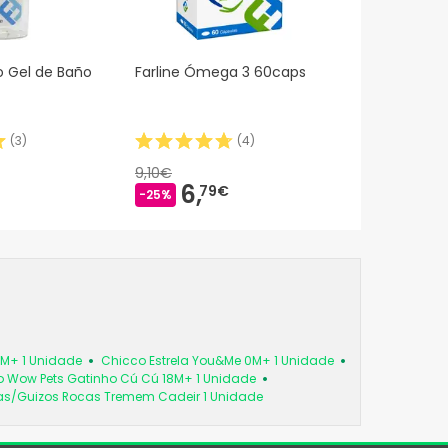
o Gel de Baño
Farline Ómega 3 60caps
(
3
)
(
4
)
9,10€
6,
79€
-25%
6M+ 1 Unidade
Chicco Estrela You&Me 0M+ 1 Unidade
 Wow Pets Gatinho Cú Cú 18M+ 1 Unidade
as/Guizos Rocas Tremem Cadeir 1 Unidade