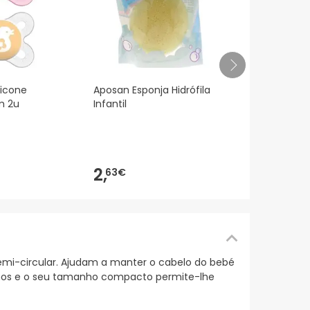
Aposan Disc
licone
Aposan Esponja Hidrófila
Lactancia 3
m 2u
Infantil
4,
16€
2,
63€
semi-circular. Ajudam a manter o cabelo do bebé
uenos e o seu tamanho compacto permite-lhe