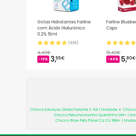
Gotas Hidratantes Farline
Farline Bluebe
com Ácido Hialurónico
Caps
0.2% 15ml
(
435
)
4,40€
10,40€
3,
5,
55€
80€
-19%
-44%
Chicco Edu4you Globo Falante 2-6A 1 Unidade
Chicco
Chicco Peluche Ursinho Quentinho 0M+ 1 Un
Chicco Wow Pets Pónei Cú Cú 18M+ 1 Unida