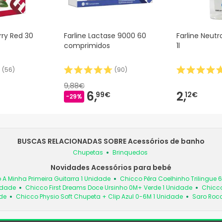
rry Red 30
Farline Lactase 9000 60
Farline Neutr
comprimidos
1l
(
56
)
(
90
)
9,88€
6,
2,
99€
12€
-29%
BUSCAS RELACIONADAS SOBRE Acessórios de banho
Chupetas
Brinquedos
Novidades Acessórios para bebé
 A Minha Primeira Guitarra 1 Unidade
Chicco Pêra Coelhinho Trilingue 
idade
Chicco First Dreams Doce Ursinho 0M+ Verde 1 Unidade
Chicco
de
Chicco Physio Soft Chupeta + Clip Azul 0-6M 1 Unidade
Saro Roc