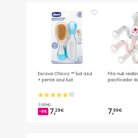
Escova Chicco ™ 1ud azul
Fita nuk reali
+ pente azul 1ud
pacificador d
(
1
)
7,99€
7,
7,
29€
99€
-9%