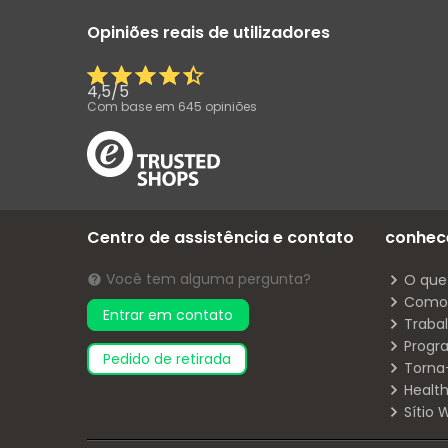
Opiniões reais de utilizadores
4,5
/
5
Com base em
645
opiniões
Centro de assistência e contato
conhec
Você tem alguma pergunta?
O que
Como 
Entrar em contato
Traba
Progr
pedido de retirada
Torna
Health
Sítio