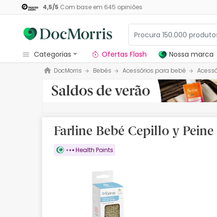
4,5
/
5
Com base em
645
opiniões
categorias
Ofertas Flash
Nossa marca
DocMorris
Bebés
Acessórios para bebé
Acessó
Dermocosmetica
Nossa marca
Solares
Farline Bebé Cepillo y Peine
Medicamentos
Health Points
Cosmética
Saúde
Higiene
Dietética