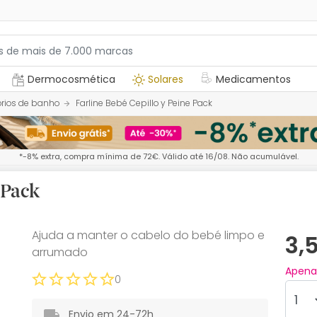
Dermocosmética
Solares
Medicamentos
rios de banho
Farline Bebé Cepillo y Peine Pack
*-8% extra, compra mínima de 72€. Válido até 16/08. Não acumulável.
 Pack
Ajuda a manter o cabelo do bebé limpo e
3,
arrumado
Apen
0
Envio em 24-72h