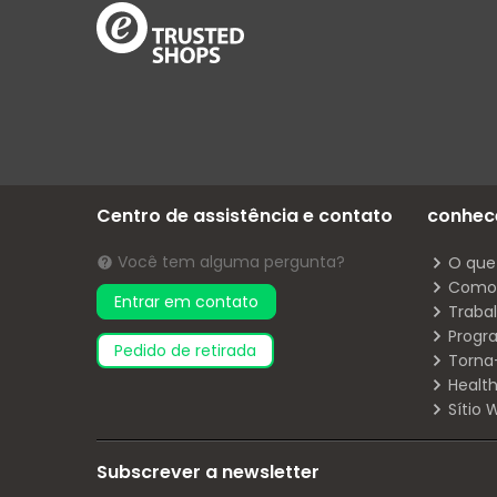
Centro de assistência e contato
conhec
Você tem alguma pergunta?
O que
Como 
Entrar em contato
Traba
Progr
pedido de retirada
Torna
Health
Sítio
Subscrever a newsletter