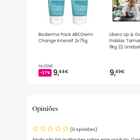
Bioderma Pack ABCDerm
Libero Up & G
Change Intensif 2x75g
Fraldas Tama
11kg 22 Unidad
14,90€
9,
9,
44€
49€
-37%
Opiniões
(0 opiniões)
Ainda não há avaliações sobre este produto. Com