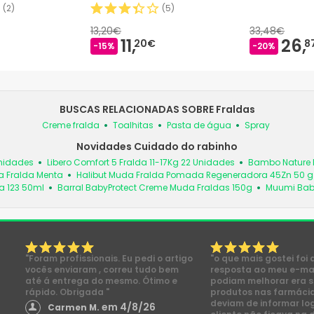
(
2
)
(
5
)
13,20€
33,48€
11,
26,
20€
8
-15%
-20%
BUSCAS RELACIONADAS SOBRE Fraldas
Creme fralda
Toalhitas
Pasta de água
Spray
Novidades Cuidado do rabinho
Unidades
Libero Comfort 5 Fralda 11-17Kg 22 Unidades
Bambo Nature 
a Fralda Menta
Halibut Muda Fralda Pomada Regeneradora 45Zn 50 g
a 123 50ml
Barral BabyProtect Creme Muda Fraldas 150g
Muumi Bab
"Foram profissionais. Eu pedi o artigo
"o que mais gostei foi 
vocês enviaram , correu tudo bem
resposta ao meu e-mai
até á entrega do mesmo. Ótimo e
podiam melhorar era s
rápido. Obrigada "
produtos nas farmácia
deviam de informar lo
em 4/8/26
Carmen M.