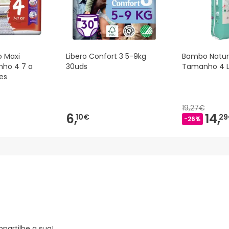
o Maxi
Libero Confort 3 5-9kg
Bambo Natur
nho 4 7 a
30uds
Tamanho 4 L
es
19,27€
6,
14,
10€
29
-26%
partilhe a sua!