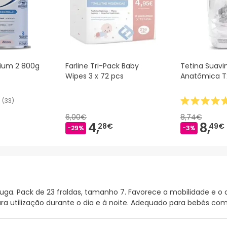
ium 2 800g
Farline Tri-Pack Baby
Tetina Suavin
Wipes 3 x 72 pcs
Anatômica T2
(
33
)
6,00€
8,74€
4,
8,
28€
49€
-29%
-3%
uga. Pack de 23 fraldas, tamanho 7. Favorece a mobilidade e o
 utilização durante o dia e à noite. Adequado para bebés com