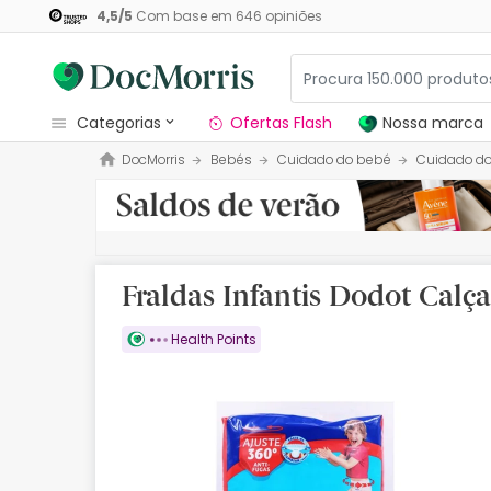
4,5
/
5
Com base em
646
opiniões
categorias
Ofertas Flash
Nossa marca
DocMorris
Bebés
Cuidado do bebé
Cuidado do
Dermocosmetica
Nossa marca
Solares
Fraldas Infantis Dodot Calça
Medicamentos
Health Points
Cosmética
Saúde
Higiene
Dietética