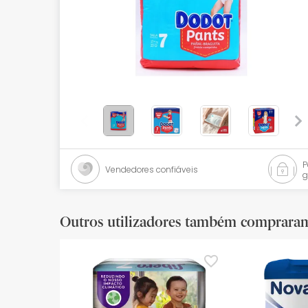
Bebés
Ótica
Ortopedia
Ervanária
Cosmética natural
Promoções
Vendedores confiáveis
g
Marcas
Mais vendidos
Outros utilizadores também comprara
Health points
Blog