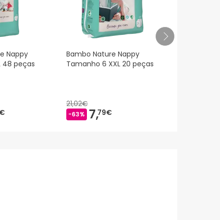
e Nappy
Bambo Nature Nappy
Bambo Natu
 48 peças
Tamanho 6 XXL 20 peças
Tamanho 3 
21,02€
7,
12,
€
79€
97€
-63%