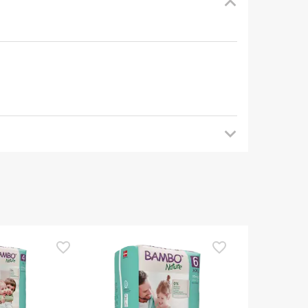
mendamos que voltes mais tarde para veres as
es de o utilizares. Se tiveres alguma dúvida
eguindo os
nossos termos e condições
.