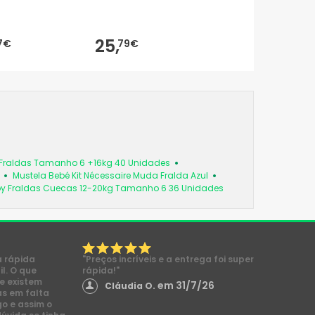
25,
7€
79€
Fraldas Tamanho 6 +16kg 40 Unidades
Mustela Bebé Kit Nécessaire Muda Fralda Azul
y Fraldas Cuecas 12-20kg Tamanho 6 36 Unidades
a rápida
"Preços incríveis e a entrega foi super
l. O que
rápida!"
e existem
em 31/7/26
Cláudia O.
s em falta
go e assim o