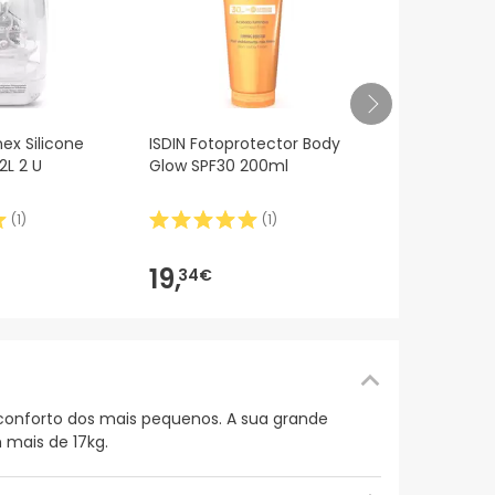
Tetina de Si
ex Silicone
ISDIN Fotoprotector Body
Suavinex 
L 2 U
Glow SPF30 200ml
Mista Adapt
(
1
)
(
1
)
9,91€
8,
83
-11%
19,
34€
 conforto dos mais pequenos. A sua grande
 mais de 17kg.