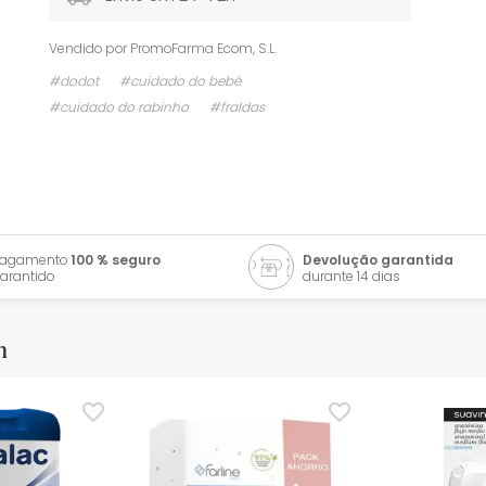
Vendido por
PromoFarma Ecom, S.L.
#dodot
#cuidado do bebé
#cuidado do rabinho
#fraldas
Pagamento
100 % seguro
Devolução garantida
arantido
durante 14 dias
m