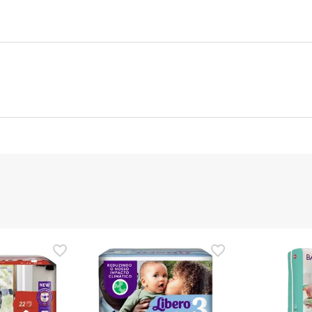
nte
Gestor orçamental
nça para este produto, mas estamos a trabalhar nisso. Reco
ias as informações de segurança que acompanham o produto ant
 Além disso, se desejares, também podes devolver o produto s