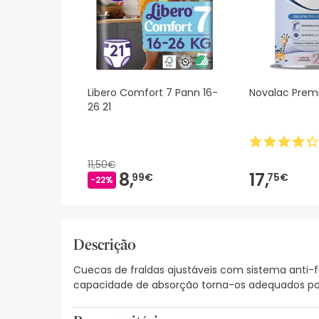
Libero Comfort 7 Pann 16-
Novalac Prem
26 21
11,50€
8,
17,
99€
75€
-22%
Descrição
Cuecas de fraldas ajustáveis com sistema anti-f
capacidade de absorção torna-os adequados para