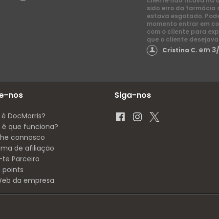
cliente não ficava na 
sido erro da farmácia 
estava esgotado. Pod
momento entrar em co
com o cliente para exp
que o cliente desejava
em 3
Cristina C.
e-nos
Siga-nos
 é DocMorris?
é que funciona?
lhe connosco
ama de afiliação
-te Parceiro
 points
 Web da empresa