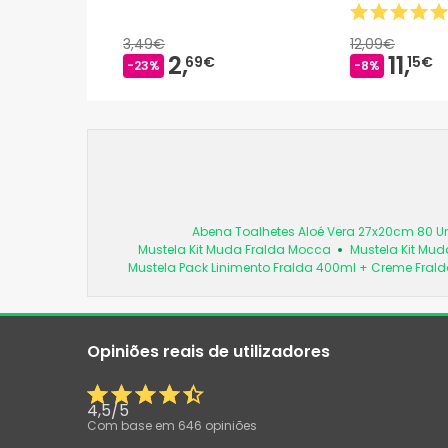
3,49€
12,09€
2,
11,
69€
15€
-23%
-8%
Abena Toalhetes Aloé Vera 27x20cm 80 
Mustela Kit Muda Fralda Mocca
Mustela Kit Mud
Mustela Pack Linimento Fralda 400ml + Creme Frald
Opiniões reais de utilizadores
4,5
/
5
Com base em
646
opiniões