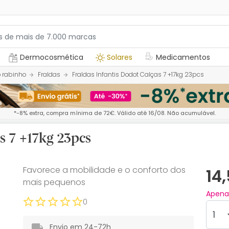
Dermocosmética
Solares
Medicamentos
 rabinho
Fraldas
Fraldas Infantis Dodot Calças 7 +17kg 23pcs
*-8% extra, compra mínima de 72€. Válido até 16/08. Não acumulável.
s 7 +17kg 23pcs
Favorece a mobilidade e o conforto dos
14
mais pequenos
Apen
0
Envio em 24-72h