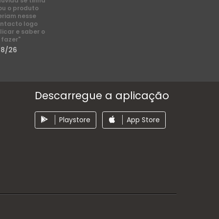
dúvida se tinha
ou o produto
eriam nesse
ntacto logo
licar e saber o
 fazer"
/8/26
Descarregue a aplicação
Playstore
App Store