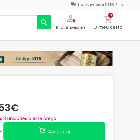
Envio apenas a 3,85€
+info
0
O meu cesto
Iniciar sessão
,53€
as
3
unidades a este preço
Adicionar