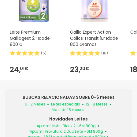
Leite Premium
Gallia Expert Action
Gal
Galliagest 2ª Idade
Colics Transit 1Er Idade
800 G
800 Gramas
(
6
)
(
18
)
24,
23,
18
01€
20€
BUSCAS RELACIONADAS SOBRE 0-6 meses
6-12 Meses
Leites especiais
12-18 Meses
Mais de 18 meses
Novidades Leites
Aptamil Nutri-Biotik 2 +6M 800g
Aptamil ProFutura 2 Duo Leite +6M 800g
Aptamil AR 1 Leite Anti Regurgitação 800g