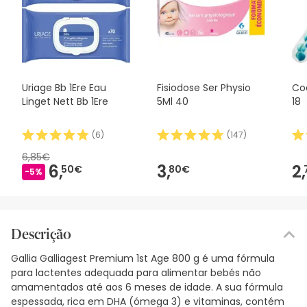
Uriage Bb 1Ere Eau
Fisiodose Ser Physio
Co
Linget Nett Bb 1Ere
5Ml 40
18
(
6
)
(
147
)
6,85€
6,
3,
2,
50€
80€
-5%
Descrição
Gallia Galliagest Premium 1st Age 800 g é uma fórmula
para lactentes adequada para alimentar bebés não
amamentados até aos 6 meses de idade. A sua fórmula
espessada, rica em DHA (ómega 3) e vitaminas, contém