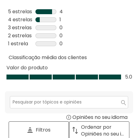
5 estrelas
estrelas
4
4
4 estrelas
estrelas
1
análises
1
3 estrelas
estrelas
0
com
análise
0
2 estrelas
estrelas
0
5
com
análise
0
1 estrela
estrelas
0
estrelas.
4
com
análise
0
estrelas.
3
Classificação média dos clientes
com
análise
estrelas.
2
com
Valor do produto
estrelas.
1
Valor
5.0
estrela.
do
produto,
5.0
em
Secção
para
5
Opiniões no seu idioma
Disp
pesquisar
tópicos
a
Ordenar por
Filtros
e
pop
Opiniões no seu idioma
opiniões