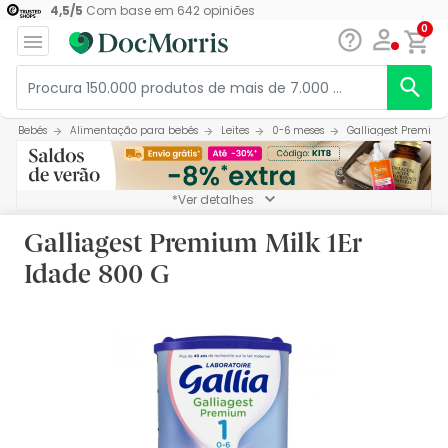
4,5
/
5
Com base em
642
opiniões
0
Bebés
Alimentação para bebés
Leites
0-6 meses
Galliagest Premium 
*Ver detalhes
Galliagest Premium Milk 1Er
Idade 800 G