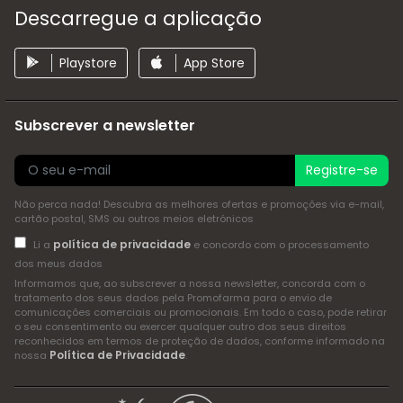
Descarregue a aplicação
Playstore
App Store
Subscrever a newsletter
Registre-se
Não perca nada! Descubra as melhores ofertas e promoções via e-mail,
cartão postal, SMS ou outros meios eletrónicos
política de privacidade
Li a
e concordo com o processamento
dos meus dados
Informamos que, ao subscrever a nossa newsletter, concorda com o
tratamento dos seus dados pela Promofarma para o envio de
comunicações comerciais ou promocionais. Em todo o caso, pode retirar
o seu consentimento ou exercer qualquer outro dos seus direitos
reconhecidos em termos de proteção de dados, conforme informado na
Política de Privacidade
nossa
.