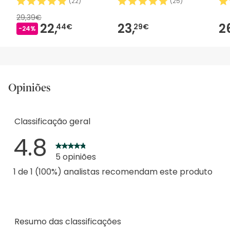
(
22
)
(
25
)
29,39€
22,
23,
2
44€
29€
-24%
Opiniões
Classificação geral
4.8
5 opiniões
1 de 1 (100%) analistas recomendam este produto
Resumo das classificações