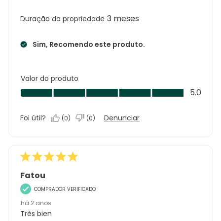
3 meses
Duração da propriedade
Sim, Recomendo este produto.
Valor do produto
Valor
5.0
do
produto,
Foi útil?
Denunciar
(
0
)
(
0
)
5.0
em
5
Fatou
COMPRADOR VERIFICADO
há 2 anos
Très bien