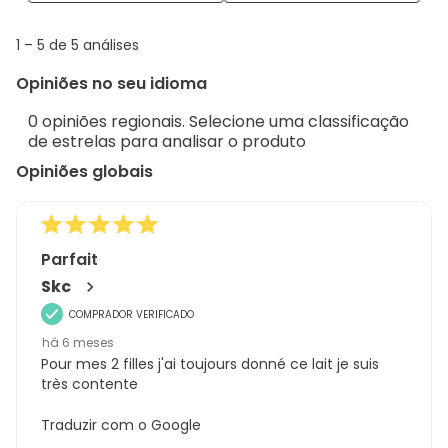
with
info
1
1
–
5 de 5
análises
abou
to
Regi
Opiniões no seu idioma
5
Sort.
de
0 opiniões regionais. Selecione uma classificação
5
de estrelas para analisar o produto
análises
Opiniões globais
Parfait
Skc
COMPRADOR VERIFICADO
há 6 meses
Pour mes 2 filles j'ai toujours donné ce lait je suis
très contente
Traduzir com o Google