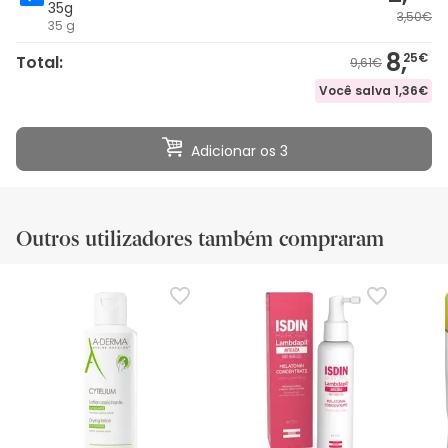
35g
3,50€
35 g
8,
25€
Total:
9,61€
Você salva
1,36€
Adicionar os 3
Outros utilizadores também compraram