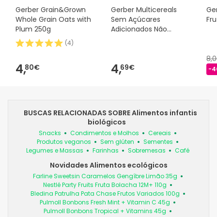
Gerber Grain&Grown
Gerber Multicereals
Ger
Whole Grain Oats with
Sem Açúcares
Fr
Plum 250g
Adicionados Não
Produzidos 270g
(
4
)
8,
4,
4,
80€
69€
-4
BUSCAS RELACIONADAS SOBRE Alimentos infantis
biológicos
Snacks
Condimentos e Molhos
Cereais
Produtos veganos
Sem glúten
Sementes
Legumes e Massas
Farinhas
Sobremesas
Café
Novidades Alimentos ecológicos
Farline Sweetsin Caramelos Gengíbre Limão 35g
Nestlé Party Fruits Fruta Bolacha 12M+ 110g
Bledina Patrulha Pata Chase Frutos Variados 100g
Pulmoll Bonbons Fresh Mint + Vitamin C 45g
Pulmoll Bonbons Tropical + Vitamins 45g