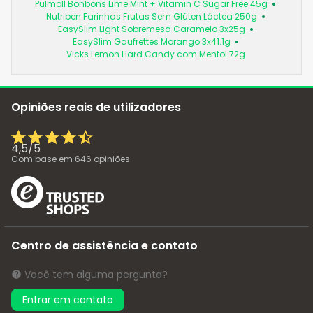
Pulmoll Bonbons Lime Mint + Vitamin C Sugar Free 45g
Nutriben Farinhas Frutas Sem Glúten Láctea 250g
EasySlim Light Sobremesa Caramelo 3x25g
EasySlim Gaufrettes Morango 3x41.1g
Vicks Lemon Hard Candy com Mentol 72g
Opiniões reais de utilizadores
4,5
/
5
Com base em
646
opiniões
Centro de assistência e contato
Você tem alguma pergunta?
Entrar em contato