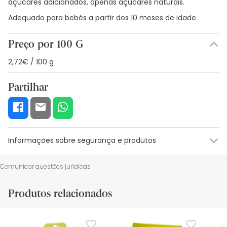
açúcares adicionados, apenas açúcares naturais.
Adequado para bebés a partir dos 10 meses de idade.
Preço por 100 G
2,72€ / 100 g
Partilhar
Informações sobre segurança e produtos
Recursos de segurança visual
Dados do fabricante
Gestor o
Comunicar questões jurídicas
Recursos de segurança visual
Produtos relacionados
De momento, não dispomos de imagens de segurança
para este produto, mas estamos a trabalhar nisso.
Recomendamos que voltes mais tarde para veres as