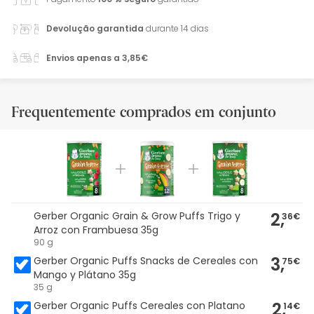
Devolução garantida
durante 14 dias
Envios apenas a 3,85€
Frequentemente comprados em conjunto
2,
Gerber Organic Grain & Grow Puffs Trigo y
36€
Arroz con Frambuesa 35g
90 g
3,
Gerber Organic Puffs Snacks de Cereales con
75€
Mango y Plátano 35g
35 g
2,
Gerber Organic Puffs Cereales con Platano
14€