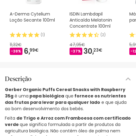
A-Derma Cytelium
ISDIN Lambdapil
Má
Loção Secante 100ml
Anticaída Melatonin
par
Concentrate 100ml
(
1
)
(
2
)
11,32€
47,95€
5,
6,
30,
99€
23€
-38%
-37%
-1
Descrição
Gerber Organic Puffs Cereal Snacks with Raspberry
35g
é uma
papa biológica
que
fornece os nutrientes
das frutas para levar para qualquer lado
e que ajuda
ao bom desenvolvimento dos bebés.
Feita
de Trigo e Arroz com Framboesa com certificado
verde
que significa formulada a partir de produtos da
agricultura biológica. Não contém óleo de palma nem