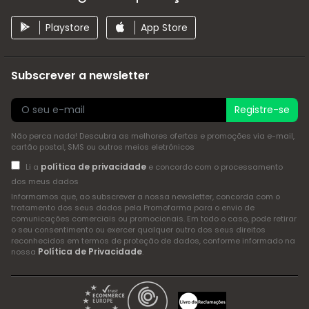
Playstore
App Store
Subscrever a newsletter
Registre-se
Não perca nada! Descubra as melhores ofertas e promoções via e-mail,
cartão postal, SMS ou outros meios eletrónicos
política de privacidade
Li a
e concordo com o processamento
dos meus dados
Informamos que, ao subscrever a nossa newsletter, concorda com o
tratamento dos seus dados pela Promofarma para o envio de
comunicações comerciais ou promocionais. Em todo o caso, pode retirar
o seu consentimento ou exercer qualquer outro dos seus direitos
reconhecidos em termos de proteção de dados, conforme informado na
Política de Privacidade
nossa
.