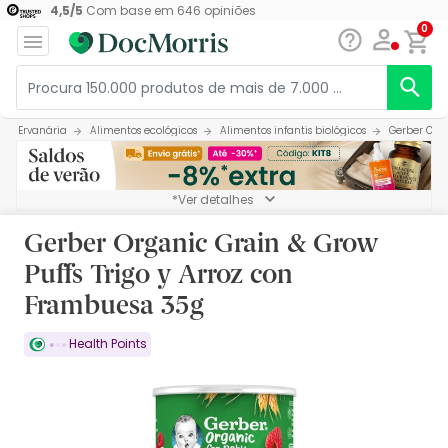
4,5
/
5
Com base em
646
opiniões
0
Ervanária
Alimentos ecológicos
Alimentos infantis biológicos
Gerber Orga
*Ver detalhes
Gerber Organic Grain & Grow
Puffs Trigo y Arroz con
Frambuesa 35g
Health Points