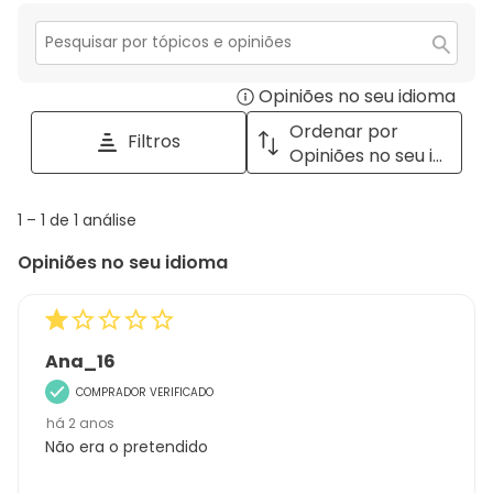
estr
Secção
para
Opiniões no seu idioma
Disp
pesquisar
tópicos
a
Ordenar por
Filtros
e
pop
Opiniões no seu idioma
opiniões
with
info
1
1
–
1 de 1
análise
abou
to
Regi
Opiniões no seu idioma
1
Sort.
de
1
análise
Ana_16
COMPRADOR VERIFICADO
há 2 anos
Não era o pretendido