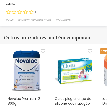
2uds.
0
#nuk
#acessórios para bebé
#chupetas
Outros utilizadores também compraram
TOP
Novalac Premium 2
Quies plug criança de
Let
800g
silicone odo natação
10