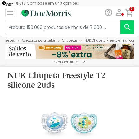
4,5
/
5
Com base em
643
opiniões
0
Bebés
Acessórios para bebé
Chupetas
NUK Chupeta Freestyle T2 silicone
*Ver detalhes
NUK Chupeta Freestyle T2
silicone 2uds