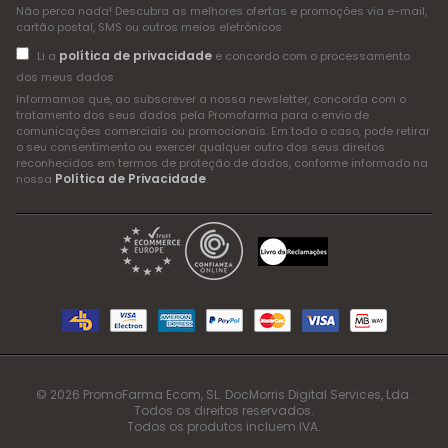
Não perca nada! Descubra as melhores ofertas e promoções via e-mail,
cartão postal, SMS ou outros meios eletrónicos
política de privacidade
Li a
e concordo com o processamento
dos meus dados
Informamos que, ao subscrever a nossa newsletter, concorda com o
tratamento dos seus dados pela Promofarma para o envio de
comunicações comerciais ou promocionais. Em todo o caso, pode retirar
o seu consentimento ou exercer qualquer outro dos seus direitos
reconhecidos em termos de proteção de dados, conforme informado na
Política de Privacidade
nossa
.
© 2026 PromoFarma Ecom, SL. DocMorris Digital Services, Lda.
Todos os direitos reservados.
Todos os produtos incluem IVA.