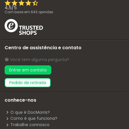
4,5
/
5
Com base em
643
opiniões
Centro de assistência e contato
Você tem alguma pergunta?
Entrar em contato
pedido de retirada
conhece-nos
O que é DocMorris?
Como é que funciona?
Trabalhe connosco