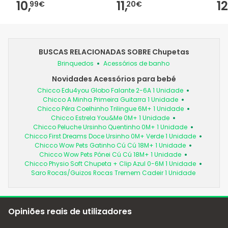
10,
11,
12
99€
20€
BUSCAS RELACIONADAS SOBRE Chupetas
Brinquedos
Acessórios de banho
Novidades Acessórios para bebé
Chicco Edu4you Globo Falante 2-6A 1 Unidade
Chicco A Minha Primeira Guitarra 1 Unidade
Chicco Pêra Coelhinho Trilingue 6M+ 1 Unidade
Chicco Estrela You&Me 0M+ 1 Unidade
Chicco Peluche Ursinho Quentinho 0M+ 1 Unidade
Chicco First Dreams Doce Ursinho 0M+ Verde 1 Unidade
Chicco Wow Pets Gatinho Cú Cú 18M+ 1 Unidade
Chicco Wow Pets Pónei Cú Cú 18M+ 1 Unidade
Chicco Physio Soft Chupeta + Clip Azul 0-6M 1 Unidade
Saro Rocas/Guizos Rocas Tremem Cadeir 1 Unidade
Opiniões reais de utilizadores