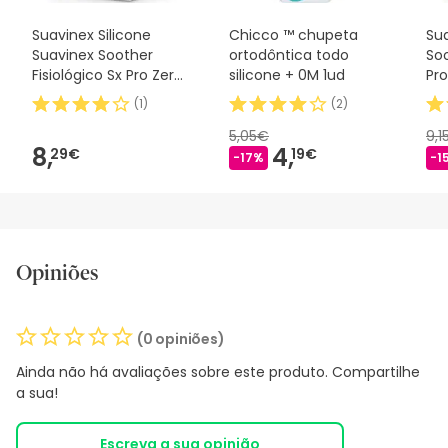
Suavinex Silicone
Chicco ™ chupeta
Sua
Suavinex Soother
ortodôntica todo
Soo
Fisiológico Sx Pro Zero
silicone + 0M 1ud
Pro
2m 1 peça
(
1
)
(
2
)
5,05€
9,1
8,
4,
29€
19€
-17%
-1
Opiniões
(0 opiniões)
Ainda não há avaliações sobre este produto. Compartilhe
a sua!
Escreva a sua opinião