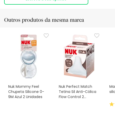
Outros produtos da mesma marca
Nuk Mommy Feel
Nuk Perfect Match
Ma
Chupeta Silicone 0-
Tetina Sil Anti-Cólica
sil
9M Azul 2 Unidades
Flow Control 2
Unidades