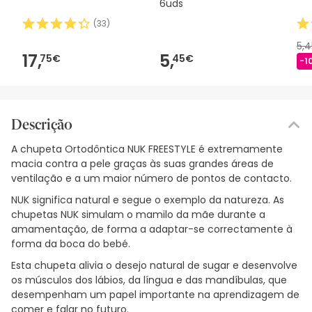
6uds
(
33
)
5,
17,
5,
75€
45€
-1
Descrição
A chupeta Ortodôntica NUK FREESTYLE é extremamente
macia contra a pele graças às suas grandes áreas de
ventilação e a um maior número de pontos de contacto.
NUK significa natural e segue o exemplo da natureza. As
chupetas NUK simulam o mamilo da mãe durante a
amamentação, de forma a adaptar-se correctamente à
forma da boca do bebé.
Esta chupeta alivia o desejo natural de sugar e desenvolve
os músculos dos lábios, da língua e das mandíbulas, que
desempenham um papel importante na aprendizagem de
comer e falar no futuro.