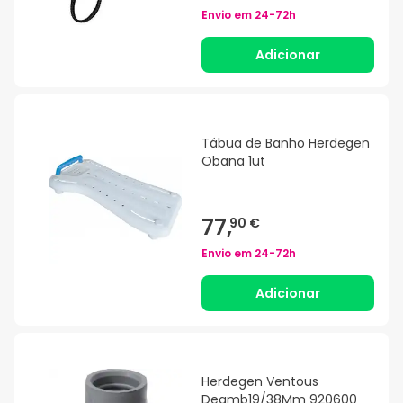
Envio em
24-72h
Adicionar
Tábua de Banho Herdegen
Obana 1ut
77,
90 €
Envio em
24-72h
Adicionar
Herdegen Ventous
Deamb19/38Mm 920600