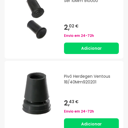
Ser 10Mm 910000
2,
02 €
Envio em
24-72h
Adicionar
Pivô Herdegen Ventous
18/40Mm920201
2,
43 €
Envio em
24-72h
Adicionar