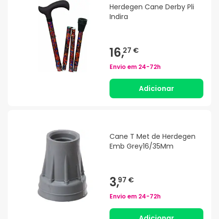
Herdegen Cane Derby Pli
Indira
16,
27 €
Envio em
24-72h
Adicionar
Cane T Met de Herdegen
Emb Grey16/35Mm
3,
97 €
Envio em
24-72h
Adicionar