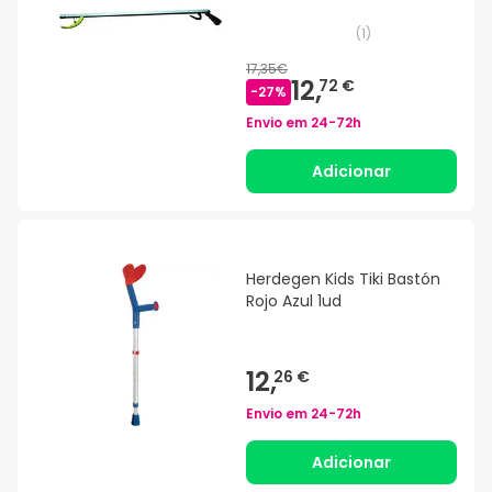
(
1
)
17,35€
12,
72 €
-
27
%
Envio em
24-72h
Adicionar
Herdegen Kids Tiki Bastón
Rojo Azul 1ud
12,
26 €
Envio em
24-72h
Adicionar