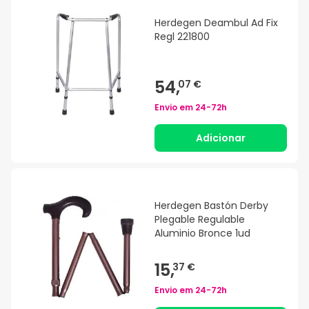
Herdegen Deambul Ad Fix
Regl 221800
54,
07 €
Envio em
24-72h
Adicionar
Herdegen Bastón Derby
Plegable Regulable
Aluminio Bronce 1ud
15,
37 €
Envio em
24-72h