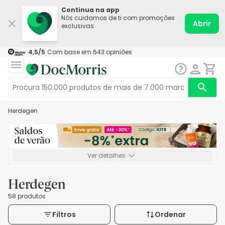
Continua na app
Nós cuidamos de ti com promoções
Abrir
exclusivas
4,5
/5
Com base em
643
opiniões
Herdegen
Ver detalhes
*-8% extra, compra mínima de 72€. Válido até 16/08. Não
acumulável.
Herdegen
58 produtos
Filtros
Ordenar