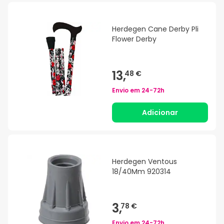
Herdegen Cane Derby Pli
Flower Derby
13,
48 €
Envio em
24-72h
Adicionar
Herdegen Ventous
18/40Mm 920314
3,
78 €
Envio em
24-72h