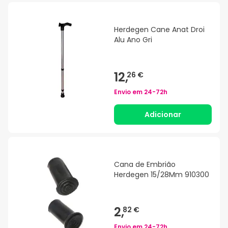
Herdegen Cane Anat Droi
Alu Ano Gri
12,
26 €
Envio em
24-72h
Adicionar
Cana de Embrião
Herdegen 15/28Mm 910300
2,
82 €
Envio em
24-72h