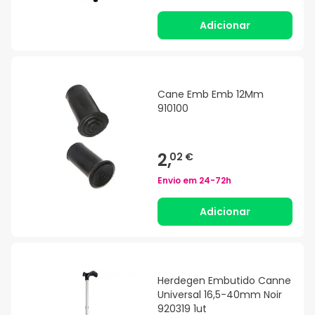
Adicionar
Cane Emb Emb 12Mm
910100
2,
02 €
Envio em
24-72h
Adicionar
Herdegen Embutido Canne
Universal 16,5-40mm Noir
920319 1ut