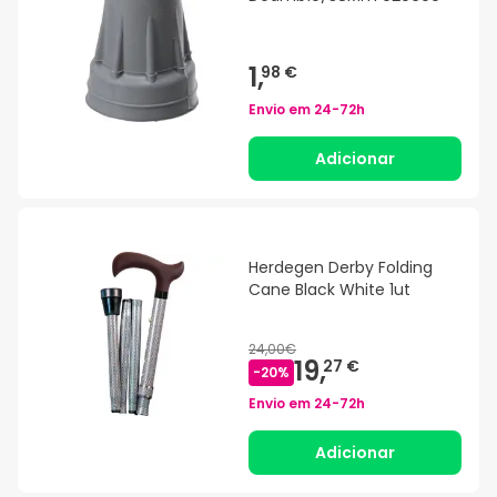
1,
98 €
Envio em
24-72h
Adicionar
Herdegen Derby Folding
Cane Black White 1ut
24,00€
19,
27 €
-
20
%
Envio em
24-72h
Adicionar