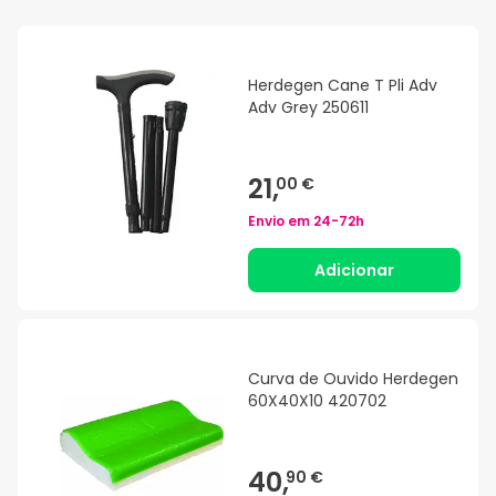
Herdegen Cane T Pli Adv
Adv Grey 250611
21,
00 €
Envio em
24-72h
Adicionar
Curva de Ouvido Herdegen
60X40X10 420702
40,
90 €