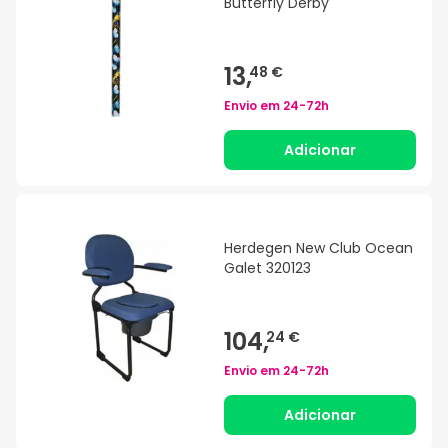
Butterfly Derby
13,
48 €
Envio em
24-72h
Adicionar
Herdegen New Club Ocean
Galet 320123
104,
24 €
Envio em
24-72h
Adicionar