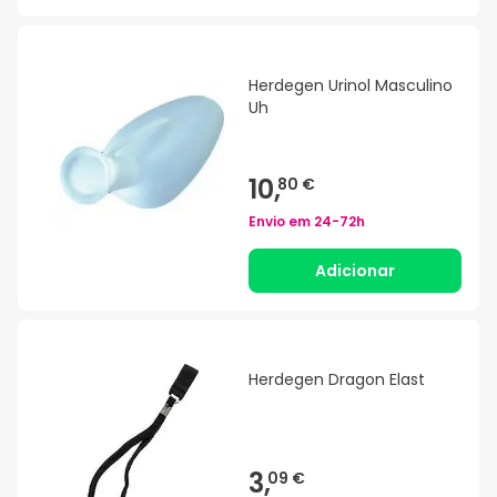
Herdegen Urinol Masculino
Uh
10,
80 €
Envio em
24-72h
Adicionar
Herdegen Dragon Elast
3,
09 €