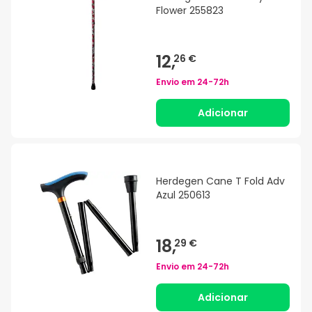
Flower 255823
12,
26 €
Envio em
24-72h
Adicionar
Herdegen Cane T Fold Adv
Azul 250613
18,
29 €
Envio em
24-72h
Adicionar