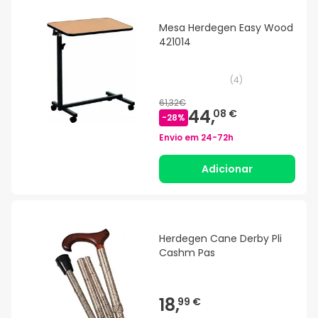
Mesa Herdegen Easy Wood
421014
(
4
)
61,32€
44,
08 €
-
28
%
Envio em
24-72h
Adicionar
Herdegen Cane Derby Pli
Cashm Pas
18,
99 €