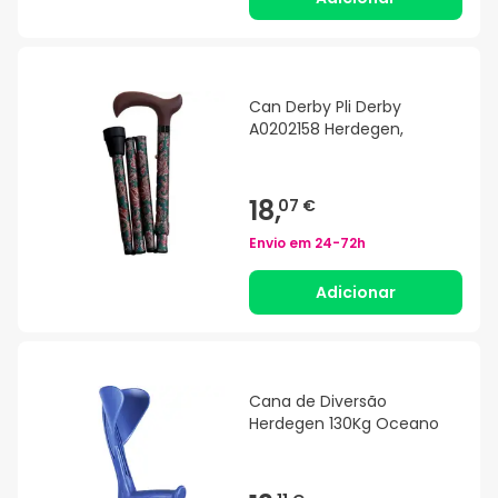
Can Derby Pli Derby
A0202158 Herdegen,
18,
07 €
Envio em
24-72h
Adicionar
Cana de Diversão
Herdegen 130Kg Oceano