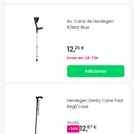
Av. Cana de Herdegen
B/Mat Blue
12,
26 €
Envio em
24-72h
Adicionar
Herdegen Derby Cane Fold
Regl/Case
20,24€
12,
87 €
-
36
%