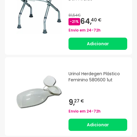
81,54€
64,
40 €
-
21
%
Envio em
24-72h
Adicionar
Urinol Herdegen Plástico
Feminino 580600 1ut
9,
27 €
Envio em
24-72h
Adicionar