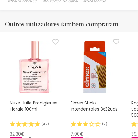
#the humble co
#cuidado do bebé
#acessórios
Outros utilizadores também compraram
Nuxe Huile Prodigieuse
Elmex Sticks
Rog
Florale 100ml
Interdentales 3x32uds
Sat
50
(
47
)
(
2
)
32,30€
7,00€
39