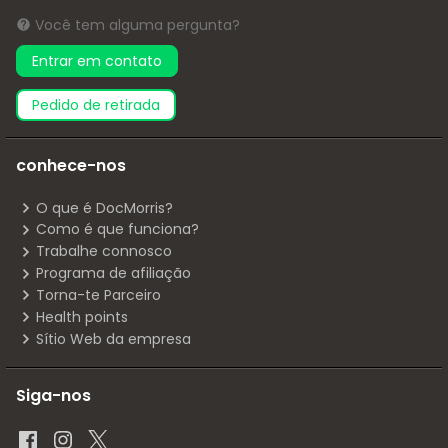
Você tem alguma pergunta?
Entrar em contato
pedido de retirada
conhece-nos
O que é DocMorris?
Como é que funciona?
Trabalhe connosco
Programa de afiliação
Torna-te Parceiro
Health points
Sítio Web da empresa
Siga-nos