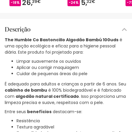
26,
5,
39€
32€
-18%
-24%
-7
Descrição
The Humble Co Bastoncillo Algodão Bambú 100uds
é
uma opção ecológica e eficaz para a higiene pessoal
diária. Este produto foi projetado para:
Limpar suavemente os ouvidos
Aplicar ou corrigir maquiagem
Cuidar de pequenas áreas da pele
É adequado para adultos e crianças a partir de 6 anos. Seu
cabinho de bambu
é 100% biodegradável e é fabricado
com
algodão natural certificado
. Isso proporciona uma
limpeza precisa e suave, respeitosa com a pele.
Entre seus
benefícios
destacam-se:
Resistência
Textura agradável