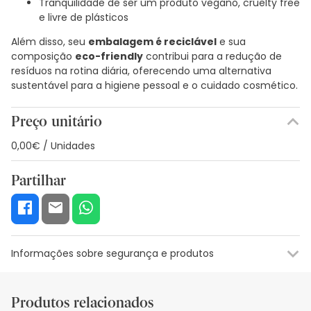
Tranquilidade de ser um produto vegano, cruelty free
e livre de plásticos
Além disso, seu
embalagem é reciclável
e sua
composição
eco-friendly
contribui para a redução de
resíduos na rotina diária, oferecendo uma alternativa
sustentável para a higiene pessoal e o cuidado cosmético.
Preço unitário
0,00€ / Unidades
Partilhar
Informações sobre segurança e produtos
Recursos de segurança visual
Dados do fabricante
Gestor o
Produtos relacionados