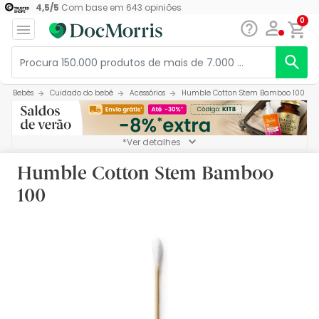
4,5
/
5
Com base em
643
opiniões
0
Bebés
Cuidado do bebé
Acessórios
Humble Cotton Stem Bamboo 100
*Ver detalhes
Humble Cotton Stem Bamboo
100