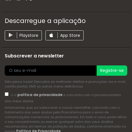
Descarregue a aplicação
Playstore
App Store
Subscrever a newsletter
Registre-se
Não perca nada! Descubra as melhores ofertas e promoções via e-mail,
cartão postal, SMS ou outros meios eletrónicos
política de privacidade
Li a
e concordo com o processamento
dos meus dados
Informamos que, ao subscrever a nossa newsletter, concorda com o
tratamento dos seus dados pela Promofarma para o envio de
comunicações comerciais ou promocionais. Em todo o caso, pode retirar
o seu consentimento ou exercer qualquer outro dos seus direitos
reconhecidos em termos de proteção de dados, conforme informado na
Política de Privacidade
nossa
.