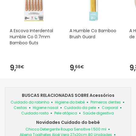
A Escova Interdental
A Humble Co Bamboo
A 
Humble Co 0.7mm
Brush Guard
de
Bamboo 6uts
9,
9,
9,
38€
66€
BUSCAS RELACIONADAS SOBRE Acessórios
Cuidado do rabinho
Higiene do bebé
Primeiros dentes
Cestas
Higiene nasal
Cuidado da pele
Corporal
Cuidado rosto
Pele atópica
Saúde digestiva
Novidades Cuidado do bebé
Chicco Detergente Roupa Sensitive 1.500 ml
Abena Toalhetes Aloé Vera 27x20cm 80 Unidades