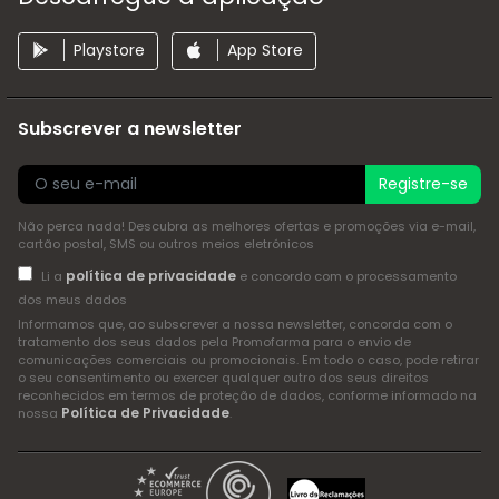
Playstore
App Store
Subscrever a newsletter
Registre-se
Não perca nada! Descubra as melhores ofertas e promoções via e-mail,
cartão postal, SMS ou outros meios eletrónicos
política de privacidade
Li a
e concordo com o processamento
dos meus dados
Informamos que, ao subscrever a nossa newsletter, concorda com o
tratamento dos seus dados pela Promofarma para o envio de
comunicações comerciais ou promocionais. Em todo o caso, pode retirar
o seu consentimento ou exercer qualquer outro dos seus direitos
reconhecidos em termos de proteção de dados, conforme informado na
Política de Privacidade
nossa
.