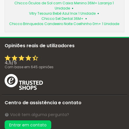
Chicco Óculos de Sol com Caixa Menino 36M+ Laranja 1
Unidade
Vitry Tesoura Bebê Azul Inox 1 Unidade
Chicco Set Dental 36M+
Chicco Brinquedos Candeeiro Noite Coelhinho 0m+ 1 Unidade
Opiniões reais de utilizadores
4,5
/
5
Com base em
645
opiniões
Centro de assistência e contato
Você tem alguma pergunta?
Entrar em contato