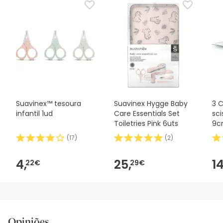
Suavinex™ tesoura
Suavinex Hygge Baby
3 C
infantil 1ud
Care Essentials Set
sci
Toiletries Pink 6uts
9c
(
17
)
(
2
)
4,
25,
14
22€
29€
Opiniões