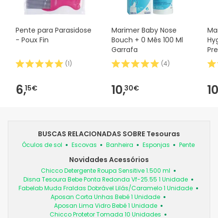
Pente para Parasidose
Marimer Baby Nose
Ma
- Poux Fin
Bouch + 0 Mês 100 Ml
Hyg
Garrafa
Pre
Mes
(
1
)
(
4
)
6,
10,
10
15€
30€
BUSCAS RELACIONADAS SOBRE Tesouras
Óculos de sol
Escovas
Banheira
Esponjas
Pente
Novidades Acessórios
Chicco Detergente Roupa Sensitive 1.500 ml
Disna Tesoura Bebe Ponta Redonda Vf-25.55 1 Unidade
Fabelab Muda Fraldas Dobrável Lilás/Caramelo 1 Unidade
Aposan Corta Unhas Bebé 1 Unidade
Aposan Lima Vidro Bebé 1 Unidade
Chicco Protetor Tomada 10 Unidades