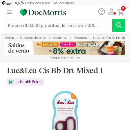
4,5
/
5
Com base em
645
opiniões
0
Bebés
Cuidado do bebé
Acessórios
Tesouras
Luc&Lea Cis Bb Drt Mixed
*Ver detalhes
Luc&Lea Cis Bb Drt Mixed 1
Health Points