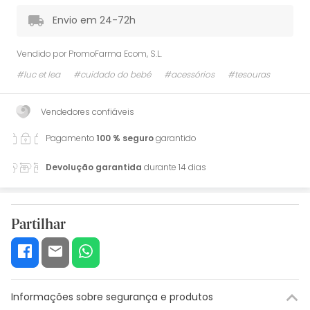
Envio em 24-72h
Vendido por
PromoFarma Ecom, S.L.
#luc et lea
#cuidado do bebé
#acessórios
#tesouras
Vendedores confiáveis
Pagamento
100 % seguro
garantido
Devolução garantida
durante 14 dias
Partilhar
Informações sobre segurança e produtos