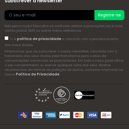
Subscrever a newsletter
Registre-se
Não perca nada! Descubra as melhores ofertas e promoções via e-mail,
cartão postal, SMS ou outros meios eletrónicos
política de privacidade
Li a
e concordo com o processamento
dos meus dados
Informamos que, ao subscrever a nossa newsletter, concorda com o
tratamento dos seus dados pela Promofarma para o envio de
comunicações comerciais ou promocionais. Em todo o caso, pode retirar
o seu consentimento ou exercer qualquer outro dos seus direitos
reconhecidos em termos de proteção de dados, conforme informado na
Política de Privacidade
nossa
.