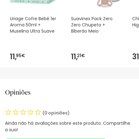
Uriage Cofre Bebé 1er
Suavinex Pack Zero
Ch
Aroma 50ml +
Zero Chupeta +
Hi
Muselina Ultra Suave
Biberão Meio
11,
11,
31
95€
21€
Opiniões
(0 opiniões)
Ainda não há avaliações sobre este produto. Compartilhe
a sua!