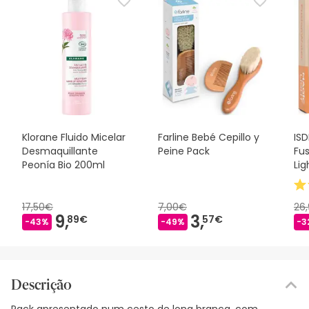
Klorane Fluido Micelar
Farline Bebé Cepillo y
ISD
Desmaquillante
Peine Pack
Fu
Peonía Bio 200ml
Lig
17,50€
7,00€
26
9,
3,
89€
57€
-43%
-49%
-3
Descrição
Pack apresentado num cesto de lona branca, com