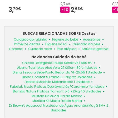
2,74€
8,1
3,
2,
70€
63€
-4%
-1
BUSCAS RELACIONADAS SOBRE Cestas
Cuidado do rabinho
Higiene do bebé
Acessórios
Primeiros dentes
Higiene nasal
Cuidado da pele
Corporal
Cuidado rosto
Pele atópica
Saúde digestiva
Novidades Cuidado do bebé
Chicco Detergente Roupa Sensitive 1.500 ml
Abena Toalhetes Aloé Vera 27x20cm 80 Unidades
Disna Tesoura Bebe Ponta Redonda Vf-25.55 1 Unidade
Libero Comfort 5 Fralda 11-17Kg 22 Unidades
Fabelab Mochila Maternidade 1 Unidade
Fabelab Muda Fraldas Dobrável Lilás/Caramelo 1 Unidade
Bambo Nature Fraldas Tamanho 6 +16kg 40 Unidades
Mustela Kit Muda Fralda Mocca
Mustela Kit Muda Fralda Menta
Dr Brown's Aquacool Mordedor de Água Ananás/Maçã 3M+ 2
Unidades