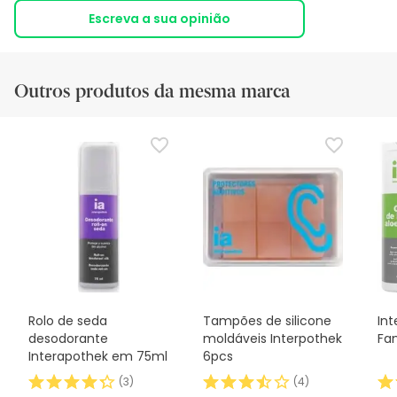
Escreva a sua opinião
Outros produtos da mesma marca
Rolo de seda
Tampões de silicone
In
desodorante
moldáveis Interpothek
Fam
Interapothek em 75ml
6pcs
(
3
)
(
4
)