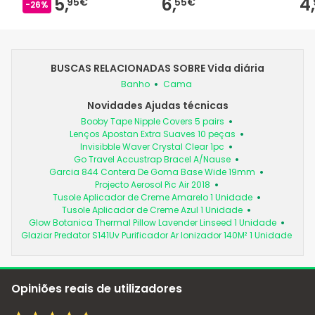
5,
6,
4,
95€
55€
-26%
BUSCAS RELACIONADAS SOBRE Vida diária
Banho
Cama
Novidades Ajudas técnicas
Booby Tape Nipple Covers 5 pairs
Lenços Apostan Extra Suaves 10 peças
Invisibble Waver Crystal Clear 1pc
Go Travel Accustrap Bracel A/Nause
Garcia 844 Contera De Goma Base Wide 19mm
Projecto Aerosol Pic Air 2018
Tusole Aplicador de Creme Amarelo 1 Unidade
Tusole Aplicador de Creme Azul 1 Unidade
Glow Botanica Thermal Pillow Lavender Linseed 1 Unidade
Glaziar Predator S141Uv Purificador Ar Ionizador 140M² 1 Unidade
Opiniões reais de utilizadores