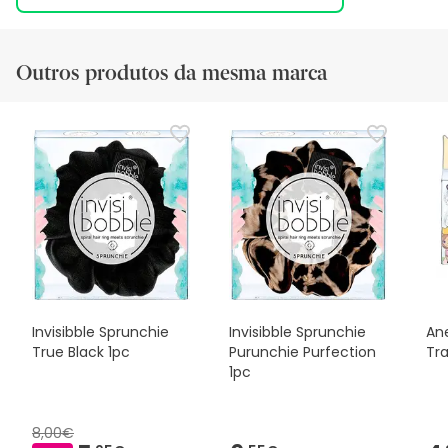
Outros produtos da mesma marca
Invisibble Sprunchie
Invisibble Sprunchie
Ane
True Black 1pc
Purunchie Purfection
Tr
1pc
8,00€