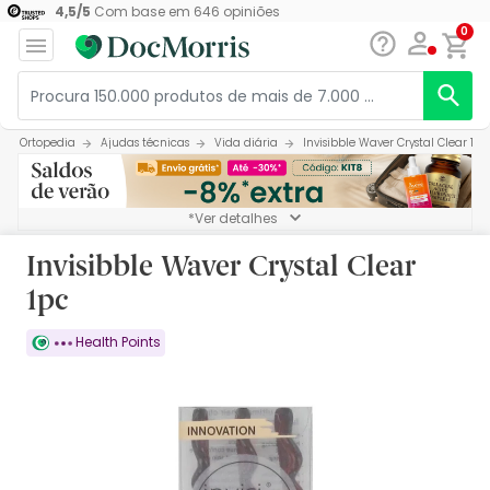
4,5
/
5
Com base em
646
opiniões
0
Ortopedia
Ajudas técnicas
Vida diária
Invisibble Waver Crystal Clear 1pc
*Ver detalhes
Invisibble Waver Crystal Clear
1pc
Health Points