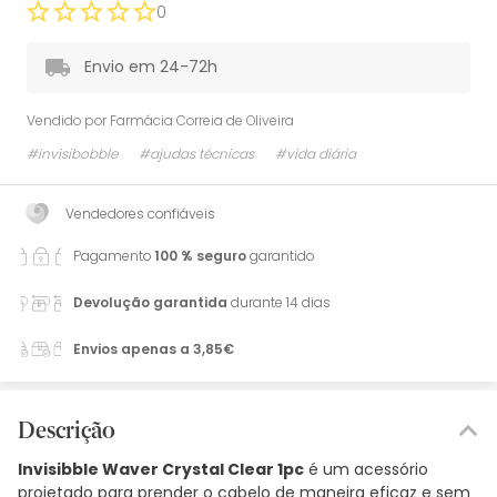
0
Envio em 24-72h
Vendido por
Farmácia Correia de Oliveira
#invisibobble
#ajudas técnicas
#vida diária
Vendedores confiáveis
Pagamento
100 % seguro
garantido
Devolução garantida
durante 14 dias
Envios apenas a 3,85€
Descrição
Invisibble Waver Crystal Clear 1pc
é um acessório
projetado para prender o cabelo de maneira eficaz e sem