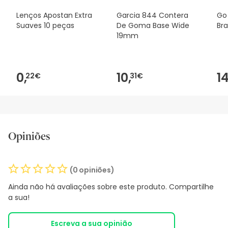
Lenços Apostan Extra
Garcia 844 Contera
Go
Suaves 10 peças
De Goma Base Wide
Br
19mm
0,
10,
14
22€
31€
Opiniões
(0 opiniões)
Ainda não há avaliações sobre este produto. Compartilhe
a sua!
Escreva a sua opinião