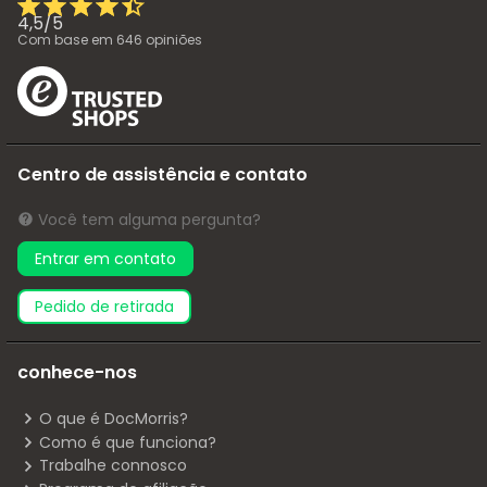
4,5
/
5
Com base em
646
opiniões
Centro de assistência e contato
Você tem alguma pergunta?
Entrar em contato
pedido de retirada
conhece-nos
O que é DocMorris?
Como é que funciona?
Trabalhe connosco