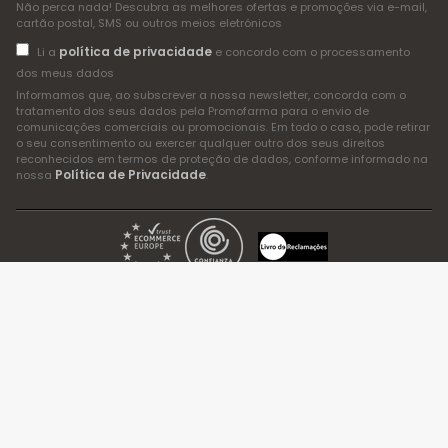
Não perca nada! Descubra as melhores ofertas e promoções via e-mail,
cartão postal, SMS ou outros meios eletrónicos
política de privacidade
Li a
e concordo com o processamento
dos meus dados
Informamos que, ao subscrever a nossa newsletter, concorda com o
tratamento dos seus dados pela Promofarma para o envio de
comunicações comerciais ou promocionais. Em todo o caso, pode retirar
o seu consentimento ou exercer qualquer outro dos seus direitos
reconhecidos em termos de proteção de dados, conforme informado na
Política de Privacidade
nossa
.
© 2026 PromoFarma Ecom, SL. DocMorris Digital Services, Lda.
Todos os direitos reservados.
Todos os produtos incluem IVA.