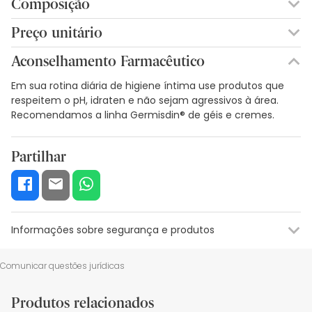
Composição
AQUI. GLICERINA. HAMAMELIS VIRGINIANA EXTRACTO.
Preço unitário
POLIACRILATO DE GLICERILO. POLISSORBATO 20. GLUTAMATO
0,48€ / Unidades
DE COCO E SÓDIO. EXTRACTO DE CAMOMILA RECUTITA.
Aconselhamento Farmacêutico
EXTRACTO DE AVENA SATIVA.FENOXIETANOL. ÁCIDO LÁCTICO.
METILPARABENO. PROPILPARABENO. 2BROMO2
Em sua rotina diária de higiene íntima use produtos que
NITROPROPANO1,3DIOL. ETILPARABENO. BUTILPARABENO.
respeitem o pH, idraten e não sejam agressivos à área.
PARFUM.
Recomendamos a linha Germisdin® de géis e cremes.
Partilhar
Informações sobre segurança e produtos
Informações sobre o rótulo
Recursos de segurança visual
Da
Comunicar questões jurídicas
Informações sobre o rótulo
Produtos relacionados
Utilizar a toalhinha suavemente para a higiene da área