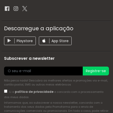
Descarregue a aplicação
Playstore
App Store
Subscrever a newsletter
Registre-se
Não perca nada! Descubra as melhores ofertas e promoções via e-mail,
cartão postal, SMS ou outros meios eletrónicos
política de privacidade
Li a
e concordo com o processamento
dos meus dados
Informamos que, ao subscrever a nossa newsletter, concorda com o
tratamento dos seus dados pela Promofarma para o envio de
comunicações comerciais ou promocionais. Em todo o caso, pode retirar