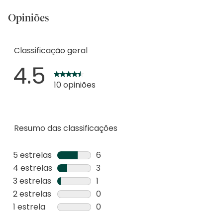
Opiniões
Classificação geral
4.5
10 opiniões
Resumo das classificações
5 estrelas
estrelas
6
6
4 estrelas
estrelas
3
análises
3
3 estrelas
estrelas
1
com
análises
1
2 estrelas
estrelas
0
5
com
análise
0
1 estrela
estrelas
0
estrelas.
4
com
análise
0