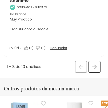
Anónimo
COMPRADOR VERIFICADO
há 10 anos
Muy Práctico
Traduzir com o Google
Foi útil?
Denunciar
(
0
)
(
0
)
1
–
8 de 10
análises
Anterior
Seguin
análi
análise
Outros produtos da mesma marca
TOP