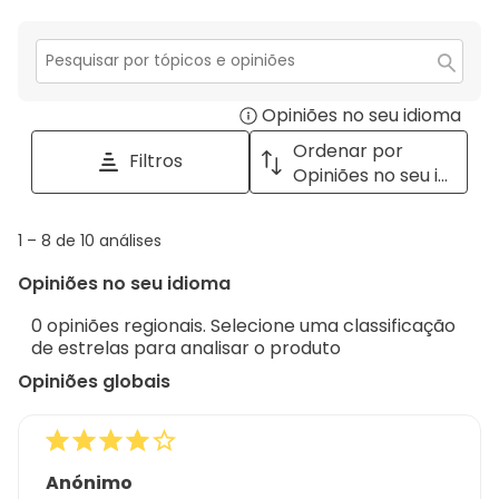
estrelas.
3
com
análise
estrelas.
2
com
estrelas.
1
Secção
para
estrela.
Opiniões no seu idioma
Disp
pesquisar
tópicos
a
Ordenar por
Filtros
e
pop
Opiniões no seu idioma
opiniões
with
info
1
1
–
8 de 10
análises
abou
to
Regi
Opiniões no seu idioma
8
Sort.
de
0 opiniões regionais. Selecione uma classificação
10
de estrelas para analisar o produto
análises
Opiniões globais
Anónimo