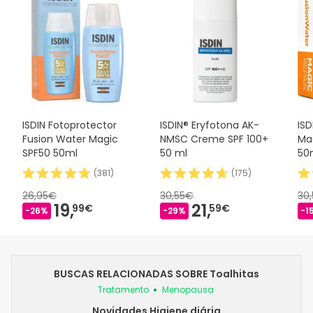
ISDIN Fotoprotector
ISDIN® Eryfotona AK-
ISD
Fusion Water Magic
NMSC Creme SPF 100+
Ma
SPF50 50ml
50 ml
50
(
381
)
(
175
)
26,95€
30,55€
30
19,
21,
99€
59€
-26%
-29%
-1
BUSCAS RELACIONADAS SOBRE Toalhitas
Tratamento
Menopausa
Novidades Higiene diária