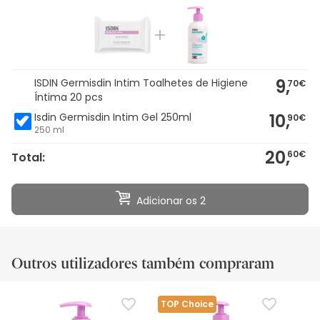
9,
ISDIN Germisdin Intim Toalhetes de Higiene
70€
Íntima 20 pcs
10,
Isdin Germisdin Intim Gel 250ml
90€
250 ml
20,
60€
Total:
Adicionar os 2
Outros utilizadores também compraram
TOP Choice