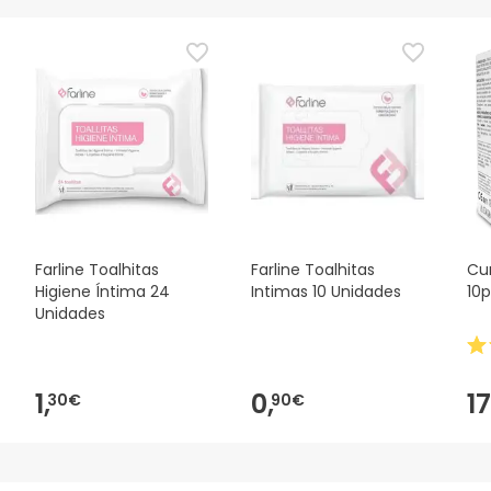
íntima. Sem enxágue.
Fechar cuidadosamente a embalagem após o uso.
Farline Toalhitas
Farline Toalhitas
Cu
Higiene Íntima 24
Intimas 10 Unidades
10
Unidades
1,
0,
17
30€
90€