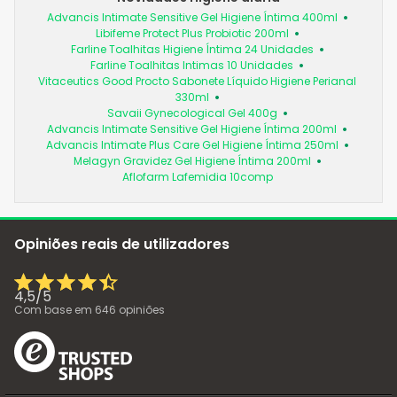
Advancis Intimate Sensitive Gel Higiene Íntima 400ml
Libifeme Protect Plus Probiotic 200ml
Farline Toalhitas Higiene Íntima 24 Unidades
Farline Toalhitas Intimas 10 Unidades
Vitaceutics Good Procto Sabonete Líquido Higiene Perianal
330ml
Savaii Gynecological Gel 400g
Advancis Intimate Sensitive Gel Higiene Íntima 200ml
Advancis Intimate Plus Care Gel Higiene Íntima 250ml
Melagyn Gravidez Gel Higiene Íntima 200ml
Aflofarm Lafemidia 10comp
Opiniões reais de utilizadores
4,5
/
5
Com base em
646
opiniões