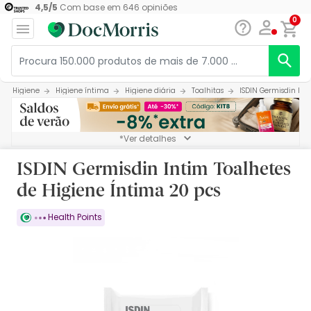
4,5
/
5
Com base em
646
opiniões
0
Higiene
Higiene íntima
Higiene diária
Toalhitas
ISDIN Germisdin Int
*Ver detalhes
ISDIN Germisdin Intim Toalhetes
de Higiene Íntima 20 pcs
Health Points