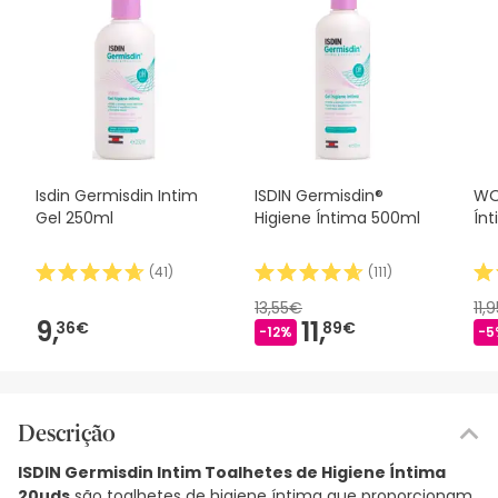
Isdin Germisdin Intim
ISDIN Germisdin®
WO
Gel 250ml
Higiene Íntima 500ml
Ín
(
41
)
(
111
)
13,55€
11,
9,
11,
36€
89€
-12%
-5
Descrição
ISDIN Germisdin Intim Toalhetes de Higiene Íntima
20uds
são toalhetes de higiene íntima que proporcionam