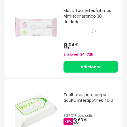
Musc Toalhetes Íntimos
Almíscar Branco 30
Unidades
(
1
)
8,
04 €
Envio em
24-72h
Adicionar
Toalhetes para corpo
adulto Interapothek 40 U
3,87€
*
Preço estim.
3,
63 €
-
6
%