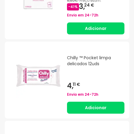
5,50€
*
Preço estim.
3,
24 €
-
41
%
Envio em
24-72h
Adicionar
Chilly ™ Pocket limpa
delicados 12uds
4,
11 €
Envio em
24-72h
Adicionar