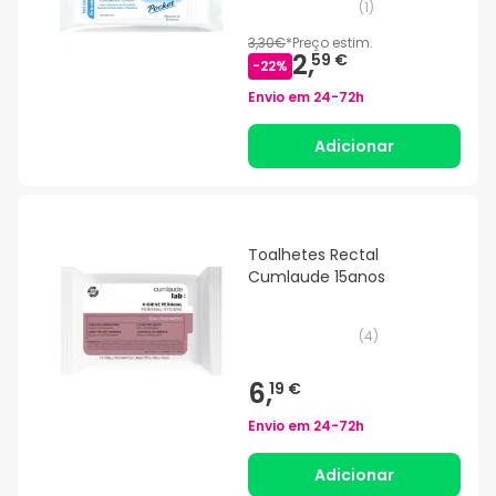
(
1
)
3,30€
*
Preço estim.
2,
59 €
-
22
%
Envio em
24-72h
Adicionar
Toalhetes Rectal
Cumlaude 15anos
(
4
)
6,
19 €
Envio em
24-72h
Adicionar