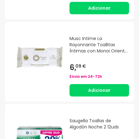
Adicionar
Musc Intime La
Rayonnante Toallitas
Íntimas con Monoï Oriental
30uds
6,
09 €
Envio em
24-72h
Adicionar
Saugella Toallas de
Algodón Noche 2 12uds