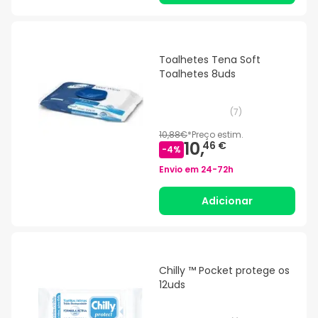
Toalhetes Tena Soft
Toalhetes 8uds
(
7
)
10,88€
*
Preço estim.
10,
46 €
-
4
%
Envio em
24-72h
Adicionar
Chilly ™ Pocket protege os
12uds