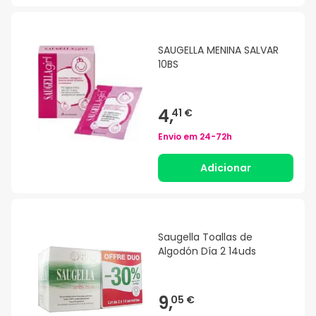
SAUGELLA MENINA SALVAR
10BS
4,
41 €
Envio em
24-72h
Adicionar
Saugella Toallas de
Algodón Día 2 14uds
9,
05 €