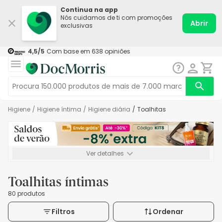
Continua na app
Nós cuidamos de ti com promoções
Abrir
exclusivas
4,5
/5
Com base em
638
opiniões
Higiene
/
Higiene íntima
/
Higiene diária
/
Toalhitas
Ver detalhes
*-8% extra, compra mínima de 72€. Válido até 16/08. Não
acumulável.
Toalhitas íntimas
80 produtos
Filtros
Ordenar