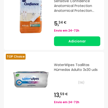
Sensitive Confidence
Anatomical Protection
Anatomical Protection
Sacos de proteção
anatômica de 14
5,
34 €
proteções
Envio em
24-72h
Adicionar
TOP Choice
WaterWipes Toallitas
Húmedas Adulto 3x30 uds
(
116
)
13,
59 €
Envio em
24-72h