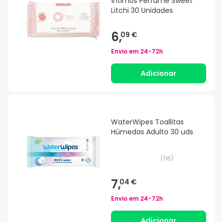
Íntimos Perfume Sweet
Litchi 30 Unidades
6,
09 €
Envio em
24-72h
Adicionar
WaterWipes Toallitas
Húmedas Adulto 30 uds
(
116
)
7,
04 €
Envio em
24-72h
Adicionar