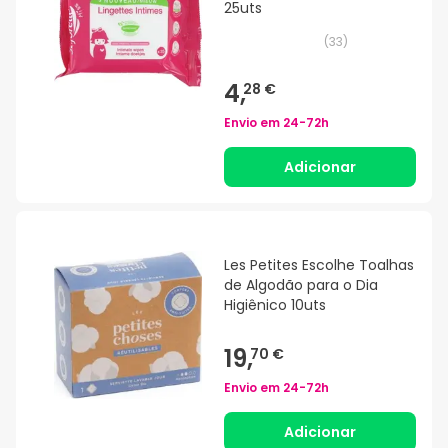
25uts
(
33
)
4,
28 €
Envio em
24-72h
Adicionar
Les Petites Escolhe Toalhas
de Algodão para o Dia
Higiênico 10uts
19,
70 €
Envio em
24-72h
Adicionar