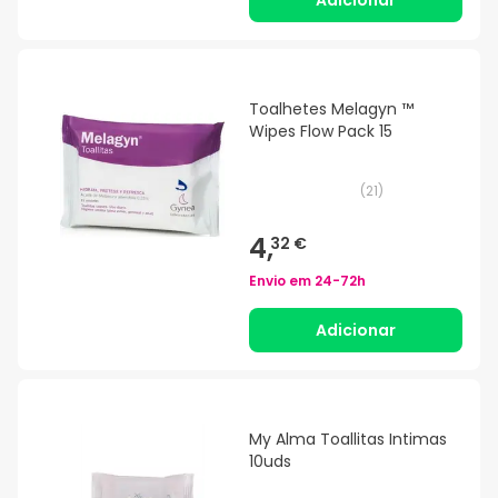
Adicionar
Toalhetes Melagyn ™
Wipes Flow Pack 15
(
21
)
4,
32 €
Envio em
24-72h
Adicionar
My Alma Toallitas Intimas
10uds