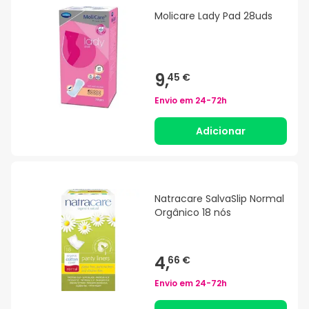
Molicare Lady Pad 28uds
9,
45 €
Envio em
24-72h
Adicionar
Natracare SalvaSlip Normal
Orgânico 18 nós
4,
66 €
Envio em
24-72h