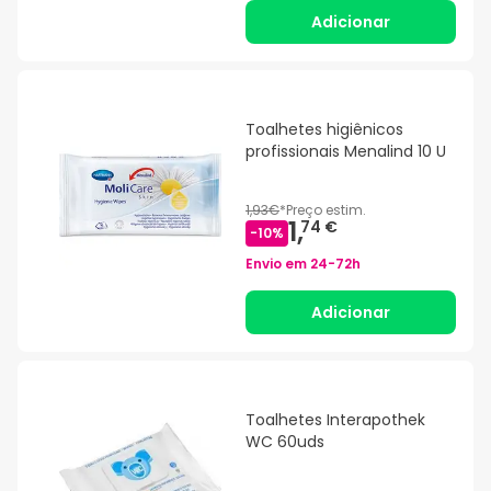
Adicionar
Toalhetes higiênicos
profissionais Menalind 10 U
1,93€
*
Preço estim.
1,
74 €
-
10
%
Envio em
24-72h
Adicionar
Toalhetes Interapothek
WC 60uds