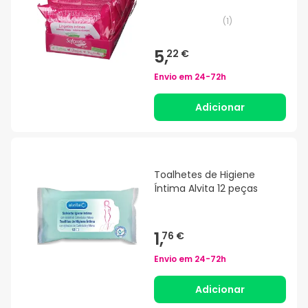
(
1
)
5,
22 €
Envio em
24-72h
Adicionar
Toalhetes de Higiene
Íntima Alvita 12 peças
1,
76 €
Envio em
24-72h
Adicionar