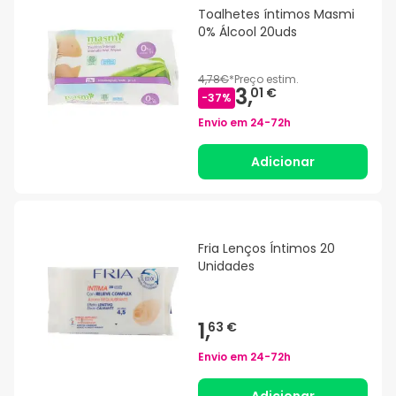
Toalhetes íntimos Masmi
0% Álcool 20uds
4,78€
*
Preço estim.
3,
01 €
-
37
%
Envio em
24-72h
Adicionar
Fria Lenços Íntimos 20
Unidades
1,
63 €
Envio em
24-72h