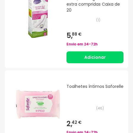
extra compridas Caixa de
20
(
1
)
5,
88 €
Envio em
24-72h
Adicionar
Toalhetes íntimos Saforelle
(
46
)
2,
42 €
Envio em
24-72h