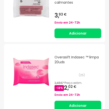
calmantes
3,
93 €
Envio em
24-72h
Adicionar
Overasift Indasec ™ limpa
20uds
(
25
)
2,45€
*
Preço estim.
2,
02 €
-
18
%
Envio em
24-72h
Adicionar