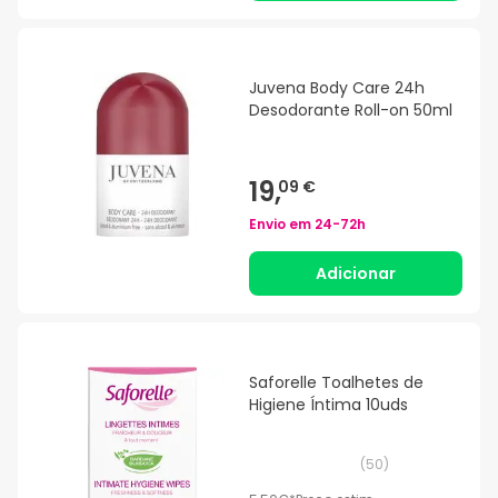
Juvena Body Care 24h
Desodorante Roll-on 50ml
19,
09 €
Envio em
24-72h
Adicionar
Saforelle Toalhetes de
Higiene Íntima 10uds
(
50
)