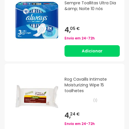
Sempre Toallitas Ultra Dia
&amp; Noite 10 nós
4,
05 €
Envio em
24-72h
Adicionar
Rog Cavaills Intimate
Moisturizing Wipe 15
toalhetes
(
1
)
4,
24 €
Envio em
24-72h