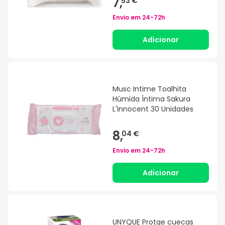
7,
53 €
Envio em
24-72h
Adicionar
Musc Intime Toalhita
Húmida Íntima Sakura
L'Innocent 30 Unidades
8,
04 €
Envio em
24-72h
Adicionar
UNYQUE Protge cuecas