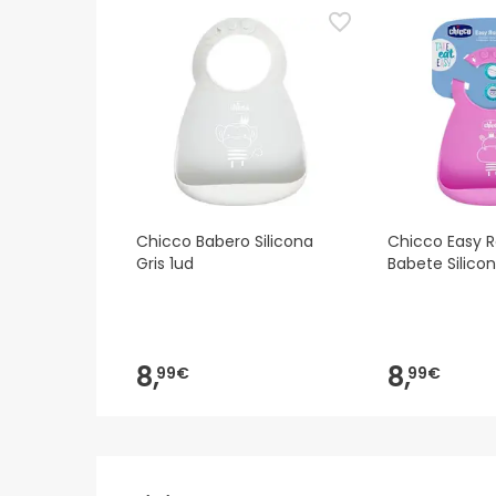
sobre segurança, não hesites em contactar-nos.
Chicco Babero Silicona
Chicco Easy Ro
Gris 1ud
Babete Silico
8,
8,
99€
99€