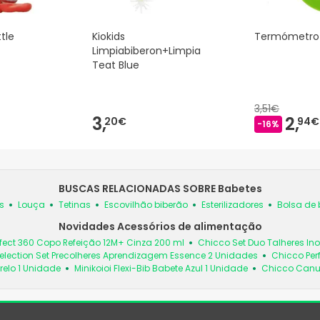
ttle
Kiokids
Termómetro 
Limpiabiberon+Limpia
Teat Blue
3,51€
3,
2,
20€
94€
-16%
BUSCAS RELACIONADAS SOBRE Babetes
s
Louça
Tetinas
Escovilhão biberão
Esterilizadores
Bolsa de 
Novidades Acessórios de alimentação
fect 360 Copo Refeição 12M+ Cinza 200 ml
Chicco Set Duo Talheres In
election Set Precolheres Aprendizagem Essence 2 Unidades
Chicco Per
relo 1 Unidade
Minikoioi Flexi-Bib Babete Azul 1 Unidade
Chicco Canud