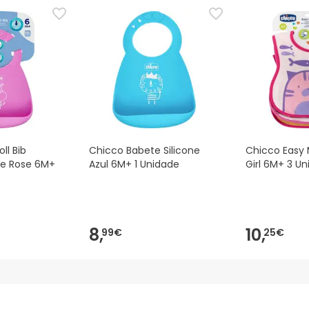
 Além disso, se desejares, também podes devolver o produto s
ll Bib
Chicco Babete Silicone
Chicco Easy 
ne Rose 6M+
Azul 6M+ 1 Unidade
Girl 6M+ 3 U
8,
10,
99€
25€