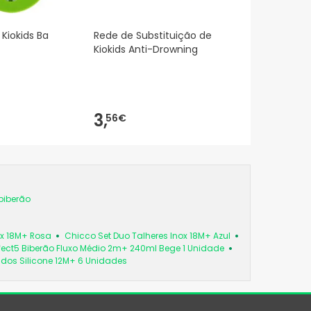
Kiokids Ba
Rede de Substituição de
Kiokids Anti-Drowning
3,
56€
biberão
ox 18M+ Rosa
Chicco Set Duo Talheres Inox 18M+ Azul
fect5 Biberão Fluxo Médio 2m+ 240ml Bege 1 Unidade
os Silicone 12M+ 6 Unidades