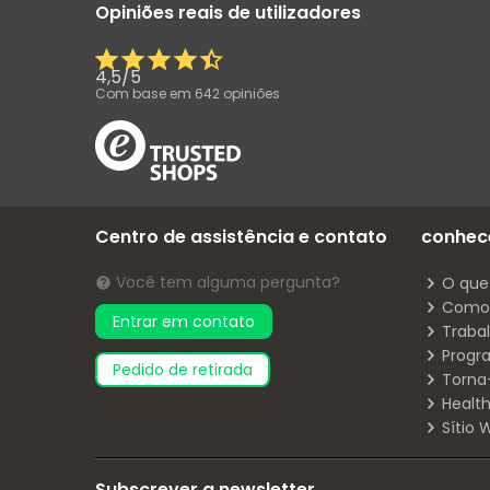
Opiniões reais de utilizadores
4,5
/
5
Com base em
642
opiniões
Centro de assistência e contato
conhec
Você tem alguma pergunta?
O que
Como 
Entrar em contato
Traba
Progr
pedido de retirada
Torna
Health
Sítio
Subscrever a newsletter