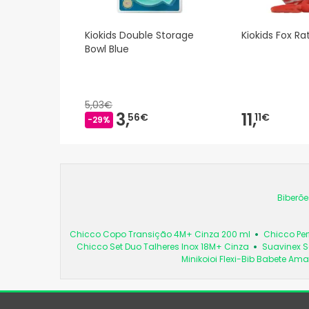
Kiokids Double Storage
Kiokids Fox Ra
Bowl Blue
5,03€
3,
11,
56€
11€
-29%
Biberõe
Chicco Copo Transição 4M+ Cinza 200 ml
Chicco Per
Chicco Set Duo Talheres Inox 18M+ Cinza
Suavinex S
Minikoioi Flexi-Bib Babete Ama