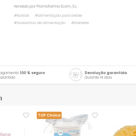
Vendido por
PromoFarma Ecom, S.L.
#kiokids
#alimentação para bebés
#acessórios de alimentação
#babetes
Pagamento
100 % seguro
Devolução garantida
arantido
durante 14 dias
m
TOP Choice