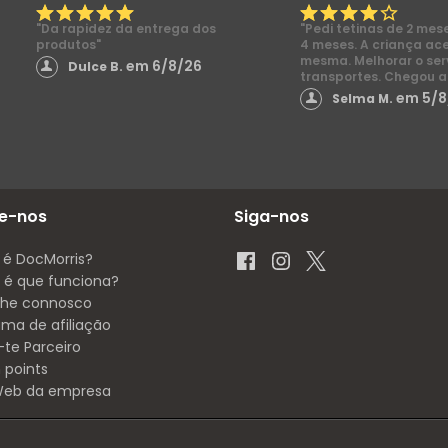
"Da rapidez da entrega dos
"Pedi tetinas de 2 mes
produtos"
4 meses. A criança ac
mesma. Melhorar o ser
em 6/8/26
Dulce B.
transportes. Chegou a
em 5/8
Selma M.
e-nos
Siga-nos
 é DocMorris?
é que funciona?
lhe connosco
ama de afiliação
-te Parceiro
 points
 Web da empresa