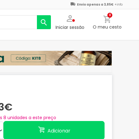
Envio apenas a 3,85€
+info
0
O meu cesto
Iniciar sessão
83€
as
8
unidades a este preço
Adicionar