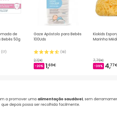
Pomada de
Gaze Apóstolo para Bebés
Kiokids Espon
a Bebês 50g
100Uds
Marinha Méd
(
17
)
(
18
)
2,12€
7,78€
1,
4,
69€
77
-20%
-39%
dam a promover uma
alimentação saudável
, sem derramamen
que depois possa ser recolhida facilmente.