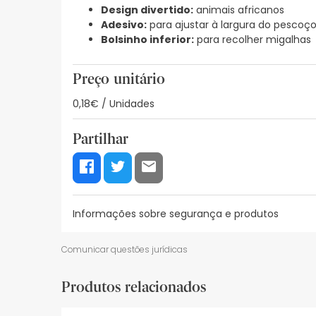
Design divertido:
animais africanos
Adesivo:
para ajustar à largura do pescoç
Bolsinho inferior:
para recolher migalhas
Preço unitário
0,18€ / Unidades
Partilhar
Informações sobre segurança e produtos
Recursos de segurança visual
Dados do fabrica
Comunicar questões jurídicas
Recursos de segurança visual
Produtos relacionados
De momento, não dispomos de imagens de segura
actualizações. Entretanto, recomendamos que le