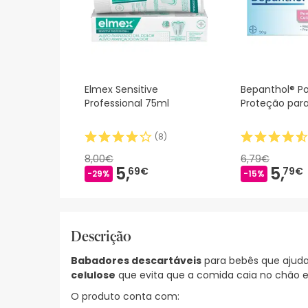
Elmex Sensitive
Bepanthol® 
Professional 75ml
Proteção par
(
8
)
8,00€
6,79€
5,
5,
69€
79€
-29%
-15%
Descrição
Babadores descartáveis
para bebês que aju
celulose
que evita que a comida caia no chão e 
O produto conta com: