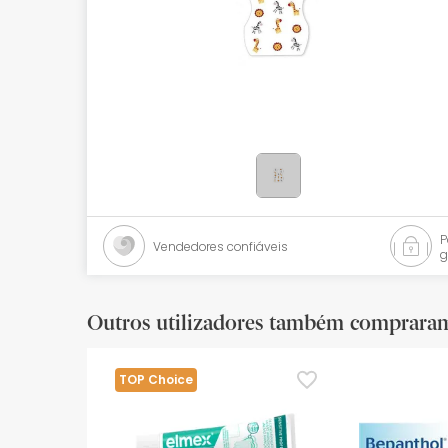
Bebés
Ótica
Ortopedia
Ervanária
Cosmética natural
Promoções
Vendedores confiáveis
g
Marcas
Mais vendidos
Outros utilizadores também comprara
Health points
TOP Choice
Blog