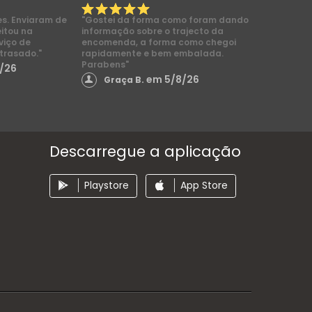
es. Enviaram de
"Gostei da forma como foram dando
eitou na
informação sobre o trajecto da
viço de
encomenda, a forma como chegoi
trasado."
rapidamente e bem embalada.
Parabens"
/26
em 5/8/26
Graça B.
Descarregue a aplicação
Playstore
App Store