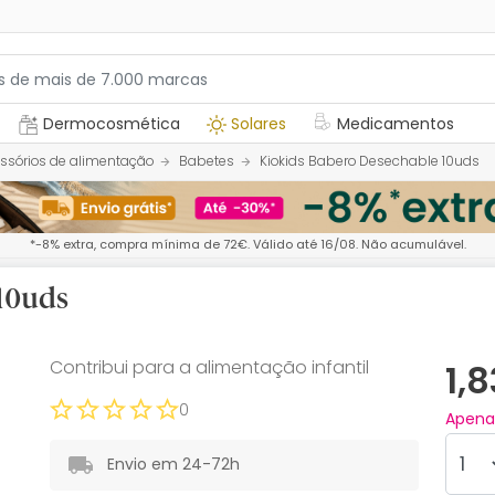
Dermocosmética
Solares
Medicamentos
ssórios de alimentação
Babetes
Kiokids Babero Desechable 10uds
*-8% extra, compra mínima de 72€. Válido até 16/08. Não acumulável.
10uds
Contribui para a alimentação infantil
1,
0
Apen
Envio em 24-72h