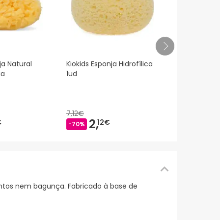
Buona Energ
ja Natural
Kiokids Esponja Hidrofílica
Viales 10x10
ia
1ud
26,
66€
7,12€
2,
€
12€
-70%
tos nem bagunça. Fabricado à base de