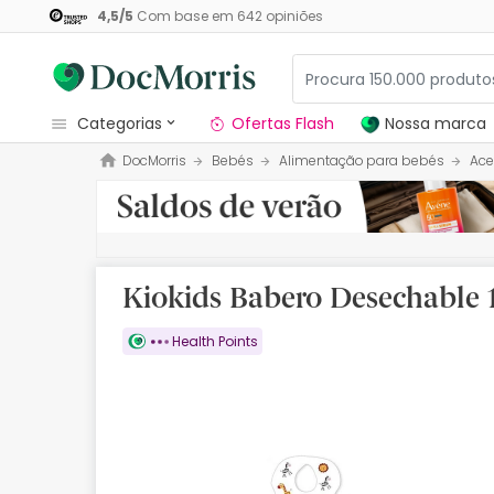
4,5
/
5
Com base em
642
opiniões
categorias
Ofertas Flash
Nossa marca
DocMorris
Bebés
Alimentação para bebés
Ace
Dermocosmetica
Nossa marca
Solares
Kiokids Babero Desechable 
Medicamentos
Health Points
Cosmética
Saúde
Higiene
Dietética