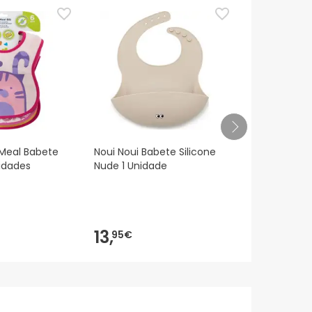
eguindo os
nossos termos e condições
.
Meal Babete
Noui Noui Babete Silicone
Bibs Baby Ba
nidades
Nude 1 Unidade
Unidade
13,
12,
95€
80€