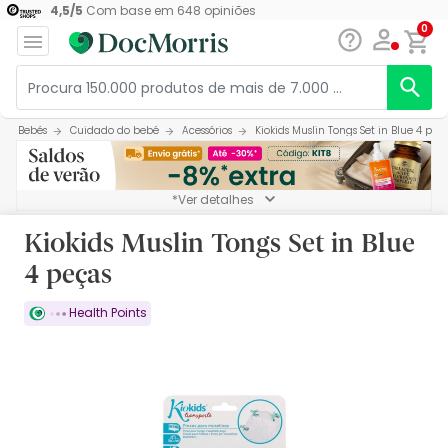
4,5
/
5
Com base em
648
opiniões
0
Bebés
Cuidado do bebé
Acessórios
Kiokids Muslin Tongs Set in Blue 4 peç
*Ver detalhes
Kiokids Muslin Tongs Set in Blue
4 peças
Health Points