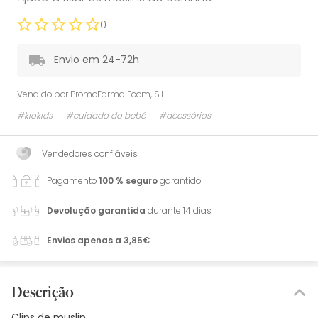
0
Envio em 24-72h
Vendido por
PromoFarma Ecom, S.L.
#kiokids
#cuidado do bebé
#acessórios
Vendedores confiáveis
Pagamento
100 % seguro
garantido
Devolução garantida
durante 14 dias
Envios apenas a 3,85€
Descrição
Clips de muslin