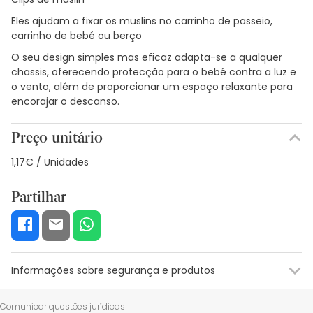
Eles ajudam a fixar os muslins no carrinho de passeio,
carrinho de bebé ou berço
O seu design simples mas eficaz adapta-se a qualquer
chassis, oferecendo protecção para o bebé contra a luz e
o vento, além de proporcionar um espaço relaxante para
encorajar o descanso.
Preço unitário
1,17€ / Unidades
Partilhar
Informações sobre segurança e produtos
Recursos de segurança visual
Dados do fabricante
Gestor o
Comunicar questões jurídicas