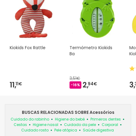
Kiokids Fox Rattle
Termómetro Kiokids
Mo
Ba
Kio
3,51€
11,
2,
3,
11€
94€
-16%
BUSCAS RELACIONADAS SOBRE Acessórios
Cuidado do rabinho
Higiene do bebé
Primeiros dentes
Cestas
Higiene nasal
Cuidado da pele
Corporal
Cuidado rosto
Pele atópica
Saúde digestiva