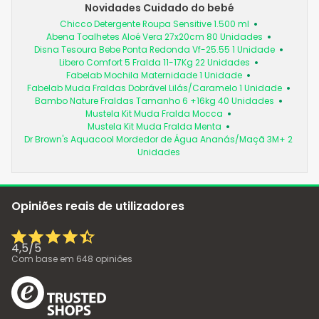
Novidades Cuidado do bebé
Chicco Detergente Roupa Sensitive 1.500 ml
Abena Toalhetes Aloé Vera 27x20cm 80 Unidades
Disna Tesoura Bebe Ponta Redonda Vf-25.55 1 Unidade
Libero Comfort 5 Fralda 11-17Kg 22 Unidades
Fabelab Mochila Maternidade 1 Unidade
Fabelab Muda Fraldas Dobrável Lilás/Caramelo 1 Unidade
Bambo Nature Fraldas Tamanho 6 +16kg 40 Unidades
Mustela Kit Muda Fralda Mocca
Mustela Kit Muda Fralda Menta
Dr Brown's Aquacool Mordedor de Água Ananás/Maçã 3M+ 2
Unidades
Opiniões reais de utilizadores
4,5
/
5
Com base em
648
opiniões