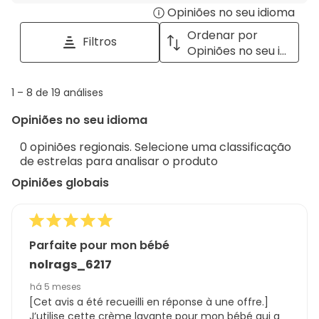
Opiniões no seu idioma
Disp
pesquisar
tópicos
a
Ordenar por
Filtros
e
pop
Opiniões no seu idioma
opiniões
with
info
1
1
–
8 de 19
análises
abou
to
Regi
Opiniões no seu idioma
8
Sort.
de
0 opiniões regionais. Selecione uma classificação
19
de estrelas para analisar o produto
análises
Opiniões globais
Parfaite pour mon bébé
nolrags_6217
há 5 meses
[Cet avis a été recueilli en réponse à une offre.]
J’utilise cette crème lavante pour mon bébé qui a