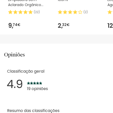
Aclarado Orgânico
Ag
500ml
(
22
)
(
2
)
9,
2,
12
74€
32€
Opiniões
Classificação geral
4.9
19 opiniões
Resumo das classificações