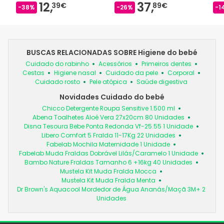
12,
37,
39€
89€
-38%
-26%
-1
BUSCAS RELACIONADAS SOBRE Higiene do bebé
Cuidado do rabinho
Acessórios
Primeiros dentes
Cestas
Higiene nasal
Cuidado da pele
Corporal
Cuidado rosto
Pele atópica
Saúde digestiva
Novidades Cuidado do bebé
Chicco Detergente Roupa Sensitive 1.500 ml
Abena Toalhetes Aloé Vera 27x20cm 80 Unidades
Disna Tesoura Bebe Ponta Redonda Vf-25.55 1 Unidade
Libero Comfort 5 Fralda 11-17Kg 22 Unidades
Fabelab Mochila Maternidade 1 Unidade
Fabelab Muda Fraldas Dobrável Lilás/Caramelo 1 Unidade
Bambo Nature Fraldas Tamanho 6 +16kg 40 Unidades
Mustela Kit Muda Fralda Mocca
Mustela Kit Muda Fralda Menta
Dr Brown's Aquacool Mordedor de Água Ananás/Maçã 3M+ 2
Unidades