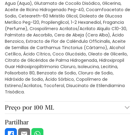
Agua (Aqua), Glutamato de Cocoilo Disódico, Glicerina,
Aceite de Ricino Hidrogenado Peg-40, Cocamfoacetato de
Sodio, Ceteareth-60 Miristilo Glicol, Dioleato de Glucosa
Metílico Peg-120, Propilenglicol, 1-2 Hexanediol, Fragancia
(Perfume), Crospolímero Acrilatos/Acrilato Alquilo C10-30,
Palmitato de Ascorbilo, Cera de Abeja (Cera Alba), Ácido
Benzoico, Extracto de Flor de Caléndula Officinalis, Aceite
de Semillas de Carthamus Tinctorius (Cártamo), Alcohol
Cetílico, Ácido Cítrico, Coco Glucósido, Oleato de Glicerilo,
Citrato de Glicéridos de Palma Hidrogenada, Hidroxipropil
Guar Hidroxipropiltrimonio Cloruro, Isoleucina, Lecitina,
Polisorbato 80, Benzoato de Sodio, Cloruro de Sodio,
Hidróxido de Sodio, Ácido Sórbico, Copolímero de
Estireno/Acrilatos, Tocoferol, Disucinato de Etilendiamina
Trisódica.
Preço por 100 ML
2,93€ / 100 ml
Partilhar