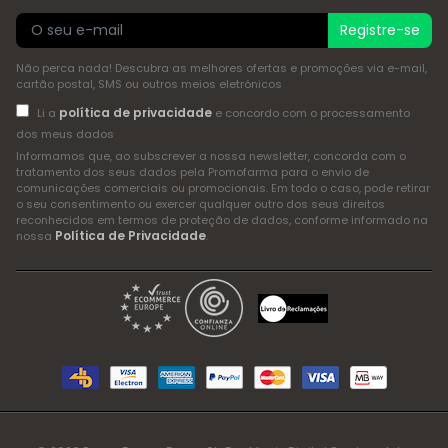
Registre-se
Não perca nada! Descubra as melhores ofertas e promoções via e-mail,
cartão postal, SMS ou outros meios eletrónicos
política de privacidade
Li a
e concordo com o processamento
dos meus dados
Informamos que, ao subscrever a nossa newsletter, concorda com o
tratamento dos seus dados pela Promofarma para o envio de
comunicações comerciais ou promocionais. Em todo o caso, pode retirar
o seu consentimento ou exercer qualquer outro dos seus direitos
reconhecidos em termos de proteção de dados, conforme informado na
Política de Privacidade
nossa
.