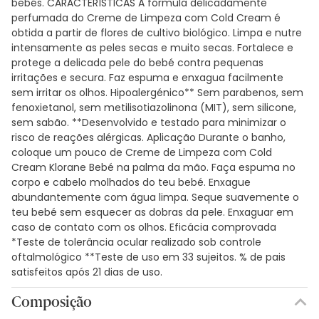
bebés. CARACTERÍSTICAS A fórmula delicadamente
perfumada do Creme de Limpeza com Cold Cream é
obtida a partir de flores de cultivo biológico. Limpa e nutre
intensamente as peles secas e muito secas. Fortalece e
protege a delicada pele do bebé contra pequenas
irritações e secura. Faz espuma e enxagua facilmente
sem irritar os olhos. Hipoalergénico** Sem parabenos, sem
fenoxietanol, sem metilisotiazolinona (MIT), sem silicone,
sem sabão. **Desenvolvido e testado para minimizar o
risco de reações alérgicas. Aplicação Durante o banho,
coloque um pouco de Creme de Limpeza com Cold
Cream Klorane Bebé na palma da mão. Faça espuma no
corpo e cabelo molhados do teu bebé. Enxague
abundantemente com água limpa. Seque suavemente o
teu bebé sem esquecer as dobras da pele. Enxaguar em
caso de contato com os olhos. Eficácia comprovada
*Teste de tolerância ocular realizado sob controle
oftalmológico **Teste de uso em 33 sujeitos. % de pais
satisfeitos após 21 dias de uso.
Composição