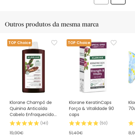
Anterior
Seguin
análi
análise
Outros produtos da mesma marca
TOP Choice
TOP Choice
Klorane Champô de
Klorane KeratinCaps
Kl
Quinina Anticaída
Força & Vitalidade 90
70
Cabelo Enfraquecido
caps
400 ml
(
141
)
(
50
)
19,90€
51,40€
8,