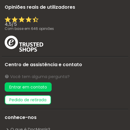
Opiniões reais de utilizadores
4,5
/
5
Com base em
646
opiniões
Centro de assistência e contato
Você tem alguma pergunta?
Entrar em contato
pedido de retirada
conhece-nos
O que é DocMorris?