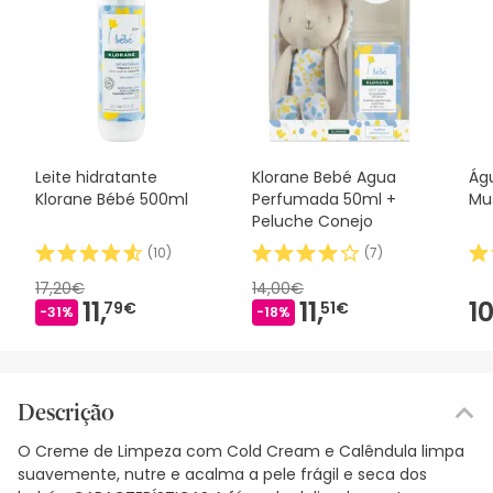
Leite hidratante
Klorane Bebé Agua
Ág
Klorane Bébé 500ml
Perfumada 50ml +
Mu
Peluche Conejo
(
10
)
(
7
)
17,20€
14,00€
11,
11,
10
79€
51€
-31%
-18%
Descrição
O Creme de Limpeza com Cold Cream e Calêndula limpa
suavemente, nutre e acalma a pele frágil e seca dos