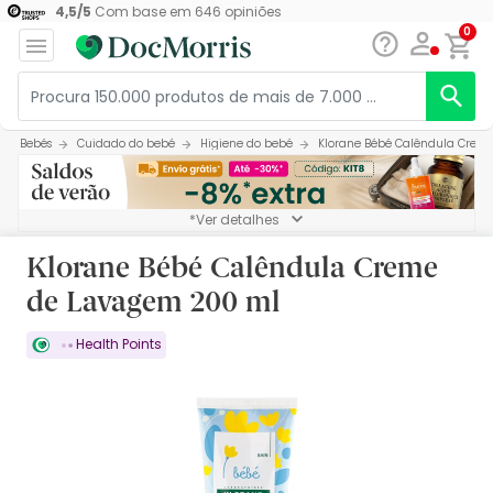
4,5
/
5
Com base em
646
opiniões
0
Bebés
Cuidado do bebé
Higiene do bebé
Klorane Bébé Calêndula Crem
*Ver detalhes
Klorane Bébé Calêndula Creme
de Lavagem 200 ml
Health Points