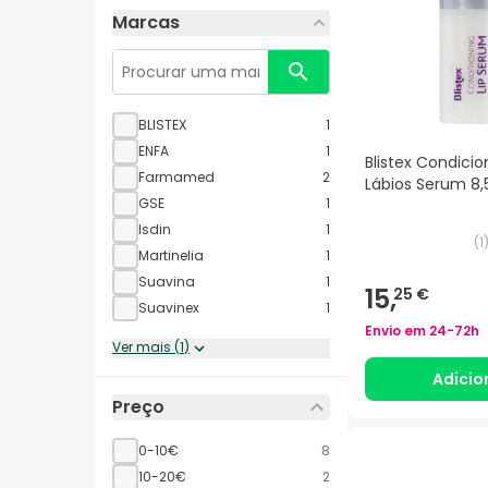
Marcas
BLISTEX
1
ENFA
1
Blistex Condici
Farmamed
2
Lábios Serum 8,
GSE
1
Isdin
1
(
1
Martinelia
1
Suavina
1
15,
25 €
Suavinex
1
Envio em
24-72h
Ver mais
(
1
)
Adicio
Preço
0-10€
8
10-20€
2