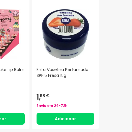
ake Lip Balm
Enfa Vaselina Perfumada
SPF15 Fresa 15g
1,
98 €
Envio em
24-72h
nar
Adicionar