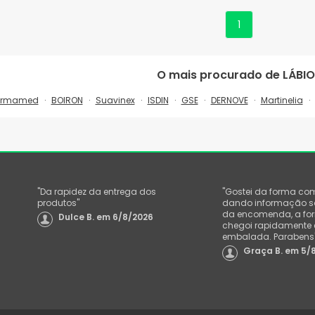
1
O mais procurado de
LÁBI
armamed
BOIRON
Suavinex
ISDIN
GSE
DERNOVE
Martinelia
"
Da rapidez da entrega dos
"
Gostei da forma co
produtos
"
dando informação sob
da encomenda, a f
Dulce B.
em
6/8/2026
chegoi rapidamente
embalada. Parabens
Graça B.
em
5/