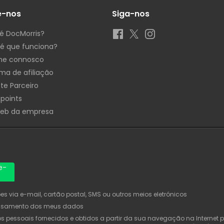
e-nos
Siga-nos
é DocMorris?
é que funciona?
he connosco
ma de afiliação
te Parceiro
 points
Web da empresa
e-
 via e-mail, cartão postal, SMS ou outros meios eletrónicos
ssamento dos meus dados
pessoais fornecidos e obtidos a partir da sua navegação na Internet pa