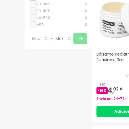
20-30€
0
30-40€
0
40-50€
0
+50
0
€
–
€
Bálsamo Pediátr
Suavinex 10ml
(
3
4,81€
4,
02 €
-
16
%
Envio em
24-72h
Adicio