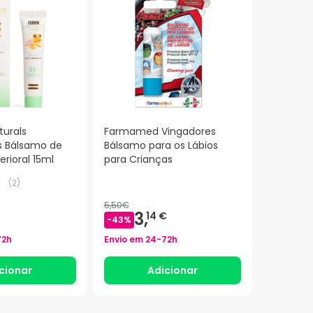
turals
Farmamed Vingadores
s Bálsamo de
Bálsamo para os Lábios
rioral 15ml
para Crianças
(
2
)
5,50€
3,
14 €
-
43
%
72h
Envio em
24-72h
cionar
Adicionar