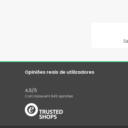
F
Opiniões reais de utilizadores
4,5
/5
Com base em
643
opiniões