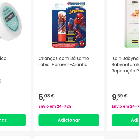
ico
Crianças com Bálsamo
Isdin Babyna
Labial Homem-Aranha
Babynatural
Reparação Pe
)
5,
9,
08 €
69 €
Envio em
24-72h
Envio em
24-
nar
Adicionar
Adi