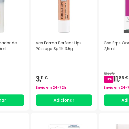
onador de
Vcs Farma Perfect Lips
Gse Erps On
5ml
Pêssego Spf15 3.5g
7,5ml
)
12,20€
3,
11,
11 €
86 €
-
3
%
Envio em
24-72h
Envio em
24-
nar
Adicionar
Adi