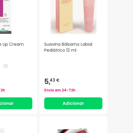
e Lip Cream
Suavina Bálsamo Labial
Pediátrico 12 ml
(
1
)
5,
43 €
72h
Envio em
24-72h
cionar
Adicionar