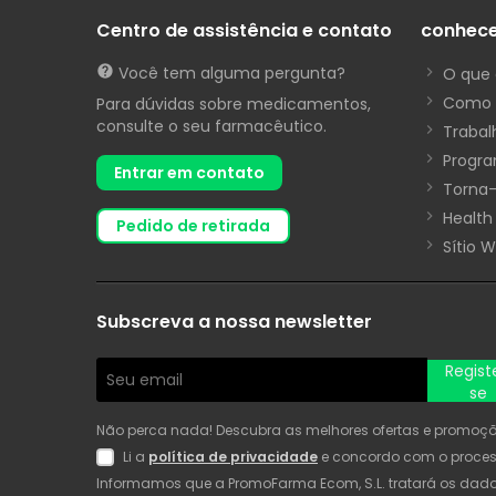
Centro de assistência e contato
conhec
Você tem alguma pergunta?
O que 
Como 
Para dúvidas sobre medicamentos,
consulte o seu farmacêutico.
Trabal
Progra
Entrar em contato
Torna-
Health
pedido de retirada
Sítio 
Subscreva a nossa newsletter
Regist
se
Não perca nada! Descubra as melhores ofertas e promoções
Li a
política de privacidade
e concordo com o proce
Informamos que a PromoFarma Ecom, S.L. tratará os dados 