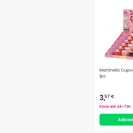
Martinelia Cupc
1pc
3,
57 €
Envio em
24-72h
Adicio