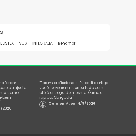
OS
BLISTEX
VCS
INTEGRALIA
Benamor
mo foram
"
Foram profissionais. Eu pedi o artigo
re o trajecto
vocês enviaram , correu tudo bem
orma como
até á entrega do mesmo. Ótimo e
 e bem
rápido. Obrigada
"
"
Carmen M.
em
4/8/2026
8/2026