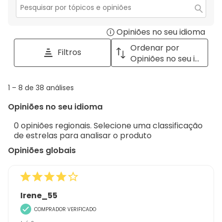
com
estrelas.
1
Secção
para
estrela.
Opiniões no seu idioma
Disp
pesquisar
tópicos
a
Ordenar por
Filtros
e
pop
Opiniões no seu idioma
opiniões
with
info
1
1
–
8 de 38
análises
abou
to
Regi
Opiniões no seu idioma
8
Sort.
de
0 opiniões regionais. Selecione uma classificação
38
de estrelas para analisar o produto
análises
Opiniões globais
Irene_55
COMPRADOR VERIFICADO