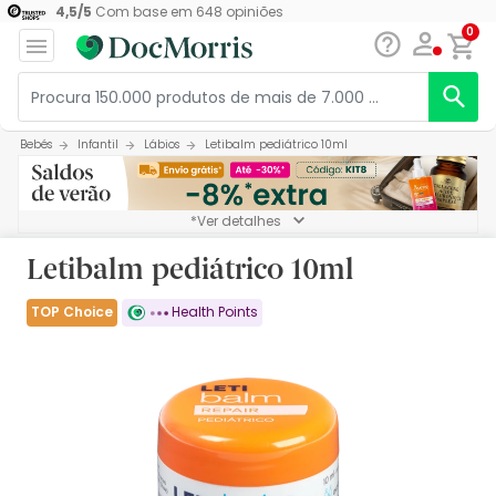
4,5
/
5
Com base em
648
opiniões
0
Bebés
Infantil
Lábios
Letibalm pediátrico 10ml
*Ver detalhes
Letibalm pediátrico 10ml
TOP Choice
Health Points