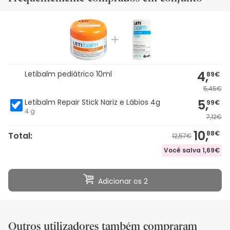
4,
Letibalm pediátrico 10ml
89€
5,45€
5,
Letibalm Repair Stick Nariz e Lábios 4g
99€
4 g
7,12€
10,
88€
Total:
12,57€
Você salva
1,69€
Adicionar os 2
Outros utilizadores também compraram