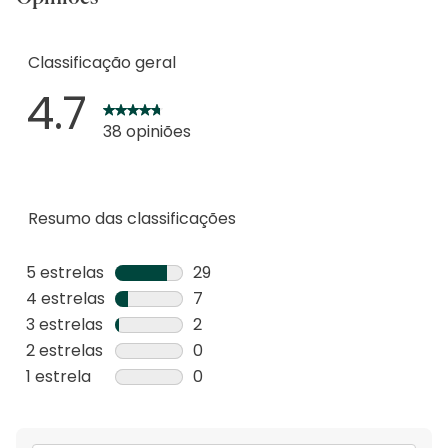
Classificação geral
4.7
38 opiniões
Resumo das classificações
5 estrelas
estrelas
29
29
4 estrelas
estrelas
7
análises
7
3 estrelas
estrelas
2
com
análises
2
2 estrelas
estrelas
0
5
com
análises
0
1 estrela
estrelas
0
estrelas.
4
com
análise
0
estrelas.
3
com
análise
estrelas.
2