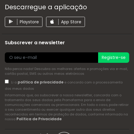
Descarregue a aplicação
Playstore
App Store
Subscrever a newsletter
Registre-se
Não perca nada! Descubra as melhores ofertas e promoções via e-mail,
cartão postal, SMS ou outros meios eletrónicos
política de privacidade
Li a
e concordo com o processamento
dos meus dados
Informamos que, ao subscrever a nossa newsletter, concorda com o
tratamento dos seus dados pela Promofarma para o envio de
comunicações comerciais ou promocionais. Em todo o caso, pode retirar
o seu consentimento ou exercer qualquer outro dos seus direitos
reconhecidos em termos de proteção de dados, conforme informado na
Política de Privacidade
nossa
.