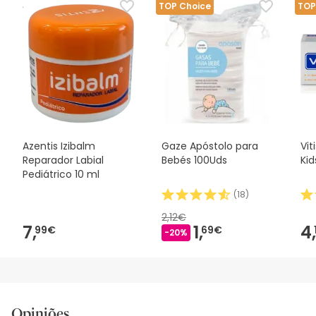
TOP Choice
TOP
Azentis Izibalm
Gaze Apóstolo para
Vit
Reparador Labial
Bebés 100Uds
Kid
Pediátrico 10 ml
(
18
)
2,12€
7,
1,
4,
99€
69€
-20%
Opiniões