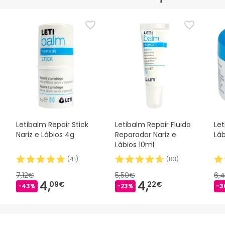
Letibalm Repair Stick
Letibalm Repair Fluido
Let
Nariz e Lábios 4g
Reparador Nariz e
Láb
Lábios 10ml
(
41
)
(
83
)
7,12€
5,50€
6,
4,
4,
09€
22€
-43%
-23%
-3