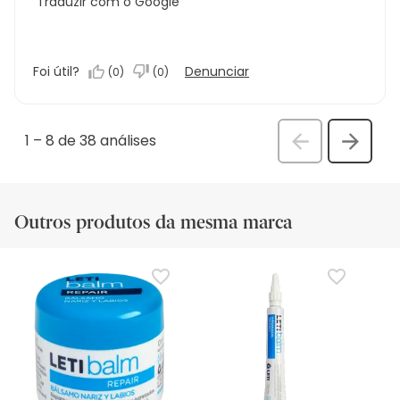
Traduzir com o Google
Foi útil?
Denunciar
(
0
)
(
0
)
1
–
8 de 38
análises
Anterior
Seguin
análi
análise
Outros produtos da mesma marca