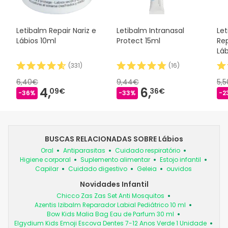
Letibalm Repair Nariz e
Letibalm Intranasal
Let
Lábios 10ml
Protect 15ml
Rep
Láb
(
331
)
(
16
)
6,40€
9,44€
5,
4,
6,
09€
36€
-36%
-33%
-2
BUSCAS RELACIONADAS SOBRE Lábios
Oral
Antiparasitas
Cuidado respiratório
Higiene corporal
Suplemento alimentar
Estojo infantil
Capilar
Cuidado digestivo
Geleia
ouvidos
Novidades Infantil
Chicco Zas Zas Set Anti Mosquitos
Azentis Izibalm Reparador Labial Pediátrico 10 ml
Bow Kids Malia Bag Eau de Parfum 30 ml
Elgydium Kids Emoji Escova Dentes 7-12 Anos Verde 1 Unidade