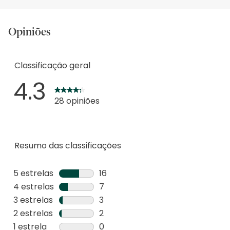
Opiniões
Classificação geral
4.3
28 opiniões
Resumo das classificações
5 estrelas
estrelas
16
16
4 estrelas
estrelas
7
análises
7
3 estrelas
estrelas
3
com
análises
3
2 estrelas
estrelas
2
5
com
análises
2
1 estrela
estrelas
0