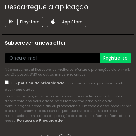
Descarregue a aplicação
Playstore
App Store
Subscrever a newsletter
Registre-se
Não perca nada! Descubra as melhores ofertas e promoções via e-mail,
cartão postal, SMS ou outros meios eletrónicos
política de privacidade
Li a
e concordo com o processamento
dos meus dados
Informamos que, ao subscrever a nossa newsletter, concorda com o
tratamento dos seus dados pela Promofarma para o envio de
comunicações comerciais ou promocionais. Em todo o caso, pode retirar
o seu consentimento ou exercer qualquer outro dos seus direitos
reconhecidos em termos de proteção de dados, conforme informado na
Política de Privacidade
nossa
.