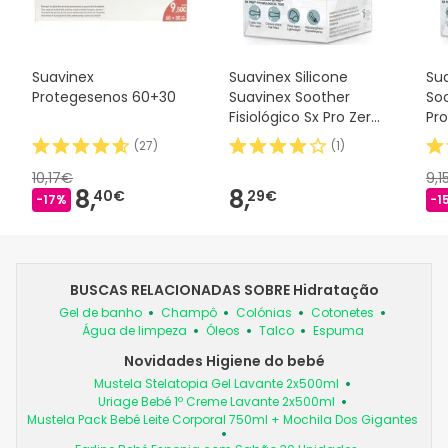
Suavinex
Suavinex Silicone
Sua
Protegesenos 60+30
Suavinex Soother
Soo
Fisiológico Sx Pro Zero
Pro
2m 1 peça
(
27
)
(
1
)
10,17€
9,1
8,
8,
40€
29€
-17%
-1
BUSCAS RELACIONADAS SOBRE Hidratação
Gel de banho
Champô
Colónias
Cotonetes
Água de limpeza
Óleos
Talco
Espuma
Novidades Higiene do bebé
Mustela Stelatopia Gel Lavante 2x500ml
Uriage Bebé 1º Creme Lavante 2x500ml
Mustela Pack Bebé Leite Corporal 750ml + Mochila Dos Gigantes