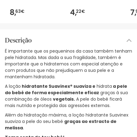
8,
4,
7,
63€
22€
Descrição
É importante que os pequeninos da casa também tenham
pele hidratada. Mas dada a sua fragilidade, também é
importante que a hidratemos com especial atenção e
com produtos que não prejudiquem a sua pele e a
mantenham hidratada.
A loção
hidratante
Suavinex®
suaviza e
hidrata
a pele
do bebé de forma especialmente eficaz
graças à sua
combinação de óleos
vegetais.
A pele do bebé ficará
mais nutrida e protegida das agressões externas.
Além da hidratação máxima, a loção hidratante Suavinex
suaviza a pele do seu bebé
graças ao extracto de
melissa
.