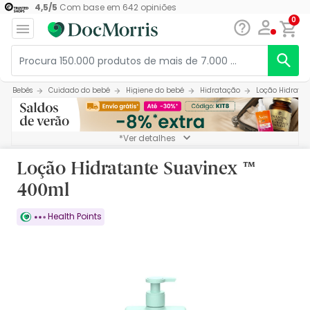
4,5
/
5
Com base em
642
opiniões
0
Bebés
Cuidado do bebé
Higiene do bebé
Hidratação
Loção Hidrata
*Ver detalhes
Loção Hidratante Suavinex ™
400ml
Health Points