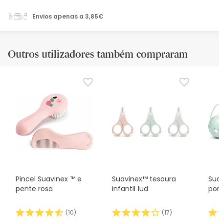
Envios apenas a 3,85€
Outros utilizadores também compraram
Pincel Suavinex ™ e
Suavinex™ tesoura
Su
pente rosa
infantil 1ud
po
(
10
)
(
17
)