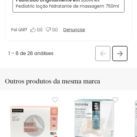
Pedíatric loção hidratante de massagem 750ml
Foi útil?
Denunciar
(
0
)
(
0
)
1
–
8 de 28
análises
Anterior
Seguin
análi
análise
Outros produtos da mesma marca