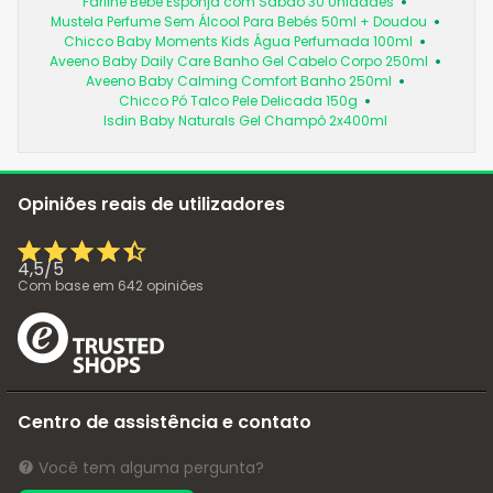
Farline Bebé Esponja com Sabão 30 Unidades
Mustela Perfume Sem Álcool Para Bebés 50ml + Doudou
Chicco Baby Moments Kids Água Perfumada 100ml
Aveeno Baby Daily Care Banho Gel Cabelo Corpo 250ml
Aveeno Baby Calming Comfort Banho 250ml
Chicco Pó Talco Pele Delicada 150g
Isdin Baby Naturals Gel Champô 2x400ml
Opiniões reais de utilizadores
4,5
/
5
Com base em
642
opiniões
Centro de assistência e contato
Você tem alguma pergunta?