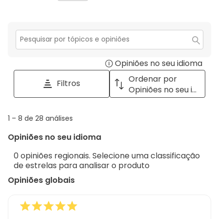
estrelas.
4
com
análises
0
estrelas.
3
com
análise
estrelas.
2
com
estrelas.
1
Secção
para
estrela.
Opiniões no seu idioma
Disp
pesquisar
tópicos
a
Ordenar por
Filtros
e
pop
Opiniões no seu idioma
opiniões
with
info
1
1
–
8 de 28
análises
abou
to
Regi
Opiniões no seu idioma
8
Sort.
de
0 opiniões regionais. Selecione uma classificação
28
de estrelas para analisar o produto
análises
Opiniões globais