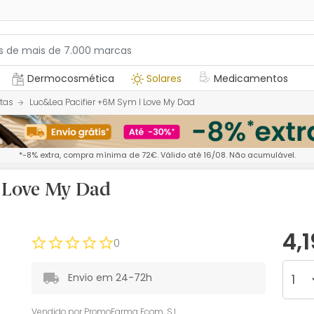
Dermocosmética
Solares
Medicamentos
tas
Luc&Lea Pacifier +6M Sym I Love My Dad
*-8% extra, compra mínima de 72€. Válido até 16/08. Não acumulável.
I Love My Dad
4,
0
Envio em 24-72h
Vendido por
PromoFarma Ecom, S.L.