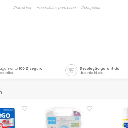
#luc et lea
#acessórios para bebé
#chupetas
Pagamento
100 % seguro
Devolução garantida
arantido
durante 14 dias
m