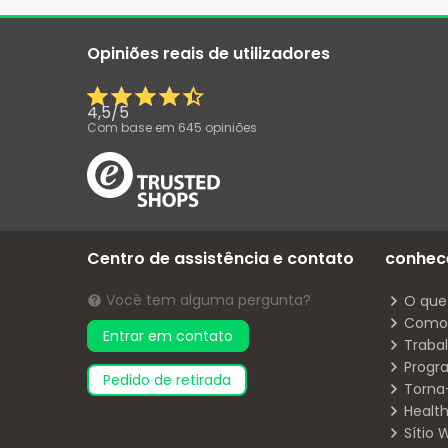
Opiniões reais de utilizadores
4,5
/
5
Com base em
645
opiniões
Centro de assistência e contato
conhec
Você tem alguma pergunta?
O que
Como 
Entrar em contato
Traba
Progr
pedido de retirada
Torna
Health
Sítio