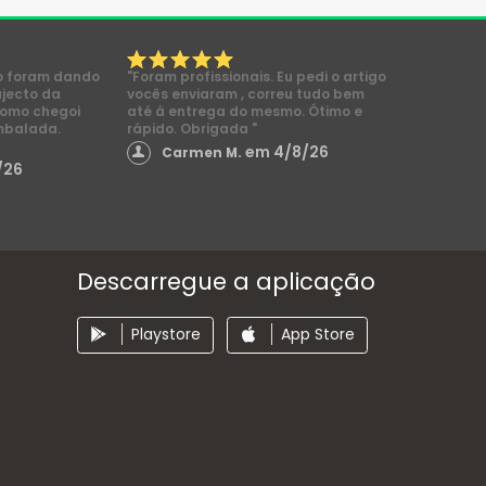
o foram dando
"Foram profissionais. Eu pedi o artigo
ajecto da
vocês enviaram , correu tudo bem
como chegoi
até á entrega do mesmo. Ótimo e
mbalada.
rápido. Obrigada "
em 4/8/26
Carmen M.
/26
Descarregue a aplicação
Playstore
App Store