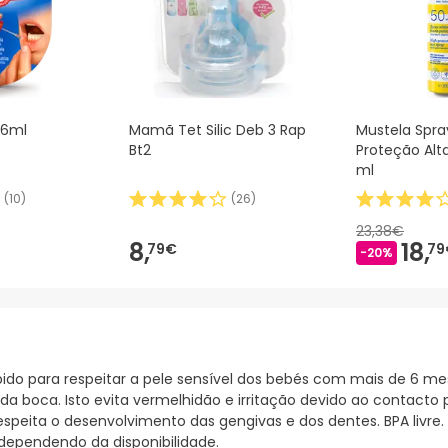
 6ml
Mamã Tet Silic Deb 3 Rap
Mustela Spra
Bt2
Proteção Alt
ml
(
10
)
(
26
)
23,38€
8,
18,
79€
79
-20%
o para respeitar a pele sensível dos bebés com mais de 6 me
a boca. Isto evita vermelhidão e irritação devido ao contacto 
respeita o desenvolvimento das gengivas e dos dentes. BPA liv
 dependendo da disponibilidade.