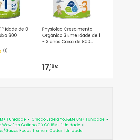
 1ª Idade de 0
Physiolac Crescimento
aixa 800
Orgânico 3 Eme Idade de 1
- 3 anos Caixa de 800
gramas
(
1
)
17,
19€
6M+ 1 Unidade
Chicco Estrela You&Me 0M+ 1 Unidade
 Wow Pets Gatinho Cú Cú 18M+ 1 Unidade
as/Guizos Rocas Tremem Cadeir 1 Unidade