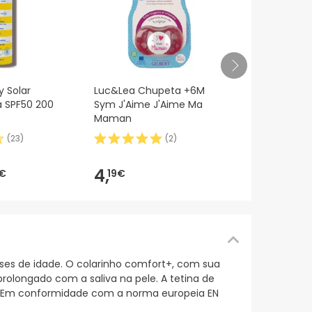
Luc e La Su
y Solar
Luc&Lea Chupeta +6M
meses simét
a SPF50 200
Sym J'Aime J'Aime Ma
in Your Arm
Maman
(
23
)
(
2
)
2,
45€
4,
€
19€
ses de idade. O colarinho comfort+, com sua
prolongado com a saliva na pele. A tetina de
re. Em conformidade com a norma europeia EN