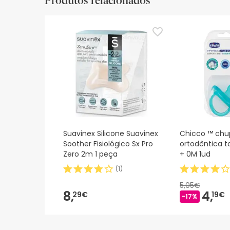
Produtos relacionados
Suavinex Silicone Suavinex
Chicco ™ chu
Soother Fisiológico Sx Pro
ortodôntica t
Zero 2m 1 peça
+ 0M 1ud
(
1
)
5,05€
8,
4,
29€
19€
-17%