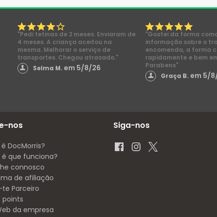
"Pedi tetinas de 2 meses. Enviaram de
"Gostei da forma com
4 meses. A criança aceitou na
informação sobre o tr
mesma. Melhorar o serviço de
encomenda, a forma 
transportes. Chegou atrasado."
rapidamente e bem e
Parabens"
em 5/8/26
Selma M.
em 5/8
Graça B.
e-nos
Siga-nos
 é DocMorris?
é que funciona?
lhe connosco
ama de afiliação
-te Parceiro
 points
 Web da empresa