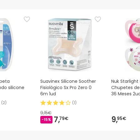
peta
Suavinex Silicone Soother
Nuk Starlight
odo silicone
Fisiológico Sx Pro Zero 0
Chupetes de 
6m 1ud
36 Meses 2u
(
2
)
(
1
)
9,15€
7,
9,
79€
95€
-15%