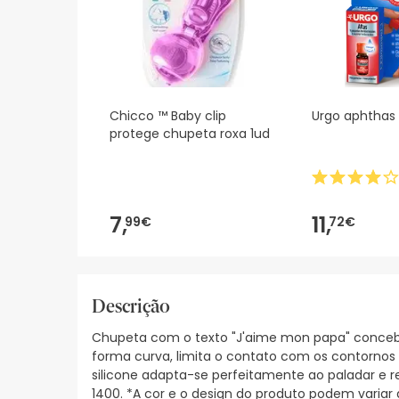
Chicco ™ Baby clip
Urgo aphthas
protege chupeta roxa 1ud
7,
11,
99€
72€
Descrição
Chupeta com o texto "J'aime mon papa" concebid
forma curva, limita o contato com os contornos d
silicone adapta-se perfeitamente ao paladar e 
1400. *A cor e o design do produto podem variar