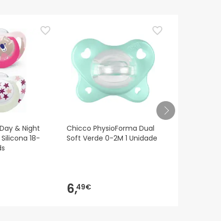
 Day & Night
Chicco PhysioForma Dual
Suavinex ™ 
Silicona 18-
Soft Verde 0-2M 1 Unidade
duo
ds
6,
7,
49€
99€