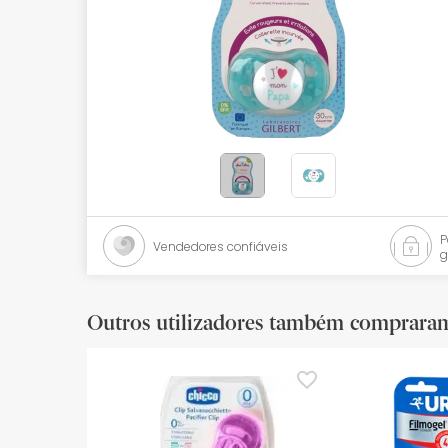
Bebés
Ótica
Ortopedia
Ervanária
Cosmética natural
Promoções
Vendedores confiáveis
g
Marcas
Mais vendidos
Outros utilizadores também comprara
Health points
Blog