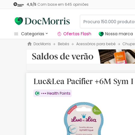
4,5
/
5
Com base em
645
opiniões
categorias
Ofertas Flash
Nossa marca
DocMorris
Bebés
Acessórios para bebé
Chupe
Dermocosmetica
Nossa marca
Solares
Luc&Lea Pacifier +6M Sym 
Medicamentos
Health Points
Cosmética
Saúde
Higiene
Dietética