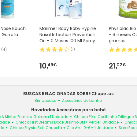
 Nose Bouch
Marimer Baby Baby Hygine
Physiolac Bio
l Garrafa
Nasal Infection Prevention
- 6 meses C
Orl + 0 Meses 100 Ml Spray
gramas
(
4
)
(
1
)
10,
21,
49€
02€
BUSCAS RELACIONADAS SOBRE Chupetas
Brinquedos
Acessórios de banho
Novidades Acessórios para bebé
 A Minha Primeira Guitarra 1 Unidade
Chicco Pêra Coelhinho Trilingue 
idade
Chicco First Dreams Doce Ursinho 0M+ Verde 1 Unidade
Chicco
de
Chicco Physio Soft Chupeta + Clip Azul 0-6M 1 Unidade
Saro Roc