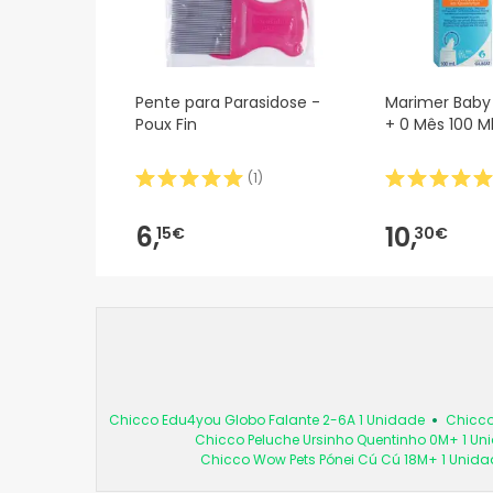
Pente para Parasidose -
Marimer Baby
Poux Fin
+ 0 Mês 100 M
(
1
)
6,
10,
15€
30€
Chicco Edu4you Globo Falante 2-6A 1 Unidade
Chicco
Chicco Peluche Ursinho Quentinho 0M+ 1 Un
Chicco Wow Pets Pónei Cú Cú 18M+ 1 Unida