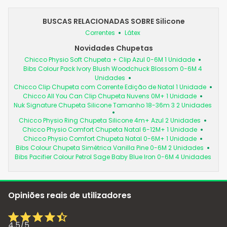
BUSCAS RELACIONADAS SOBRE Silicone
Correntes
Látex
Novidades Chupetas
Chicco Physio Soft Chupeta + Clip Azul 0-6M 1 Unidade
Bibs Colour Pack Ivory Blush Woodchuck Blossom 0-6M 4
Unidades
Chicco Clip Chupeta com Corrente Edição de Natal 1 Unidade
Chicco All You Can Clip Chupeta Nuvens 0M+ 1 Unidade
Nuk Signature Chupeta Silicone Tamanho 18-36m 3 2 Unidades
Chicco Physio Ring Chupeta Silicone 4m+ Azul 2 Unidades
Chicco Physio Comfort Chupeta Natal 6-12M+ 1 Unidade
Chicco Physio Comfort Chupeta Natal 0-6M+ 1 Unidade
Bibs Colour Chupeta Simétrica Vanilla Pine 0-6M 2 Unidades
Bibs Pacifier Colour Petrol Sage Baby Blue Iron 0-6M 4 Unidades
Opiniões reais de utilizadores
4,5
/
5