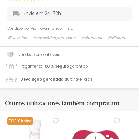
Envio em 24-72h
Vendido por
PromoFarma Ecom, S.L.
#luc et lea
#acessórios para bebé
#chupetas
#silicone
Vendedores confiáveis
Pagamento
100 % seguro
garantido
Devolução garantida
durante 14 dias
Outros utilizadores também compraram
TOP Choice