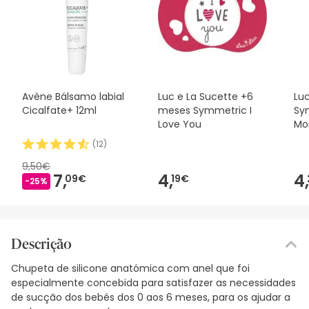
Avène Bálsamo labial
Luc e La Sucette +6
Luc
Cicalfate+ 12ml
meses Symmetric I
Sym
Love You
Moi
2u
(
12
)
9,50€
7,
4,
4,
09€
19€
-25%
Descrição
Chupeta de silicone anatómica com anel que foi
especialmente concebida para satisfazer as necessidades
de sucção dos bebés dos 0 aos 6 meses, para os ajudar a