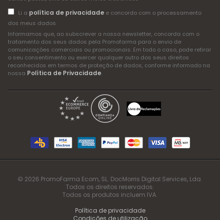
política de privacidade
Li a
e concordo com o processamento
dos meus dados
Informamos que, ao subscrever a nossa newsletter, concorda com o
tratamento dos seus dados pela Promofarma para o envio de
comunicações comerciais ou promocionais. Em todo o caso, pode retirar
o seu consentimento ou exercer qualquer outro dos seus direitos
reconhecidos em termos de proteção de dados, conforme informado na
Política de Privacidade
nossa
.
© 2026 PromoFarma Ecom, SL. DocMorris Digital Services, Lda.
Todos os direitos reservados.
Todos os produtos incluem IVA.
Política de privacidade
Condições de utilização