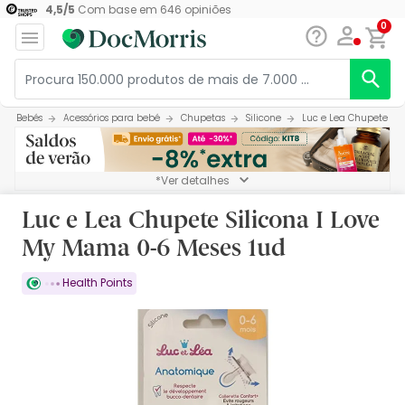
4,5
/
5
Com base em
646
opiniões
0
Bebés
Acessórios para bebé
Chupetas
Silicone
Luc e Lea Chupete Sil
*Ver detalhes
Luc e Lea Chupete Silicona I Love
My Mama 0-6 Meses 1ud
Health Points