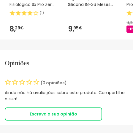
Fisiológico Sx Pro Zero
Silicona 18-36 Meses
Pro
2m 1 peça
2uds
(
1
)
9,1
8,
9,
29€
95€
-1
Opiniões
(0 opiniões)
Ainda não há avaliações sobre este produto. Compartilhe
a sua!
Escreva a sua opinião