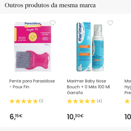
Outros produtos da mesma marca
Pente para Parasidose
Marimer Baby Nose
Ma
- Poux Fin
Bouch + 0 Mês 100 Ml
Hyg
Garrafa
Pre
Mes
(
1
)
(
4
)
6,
10,
10
15€
30€