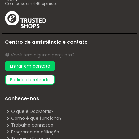
Com base em
646
opiniões
Centro de assistência e contato
Você tem alguma pergunta?
Entrar em contato
pedido de retirada
conhece-nos
O que é DocMorris?
Como é que funciona?
Trabalhe connosco
Programa de afiliação
Torna-te Parceiro