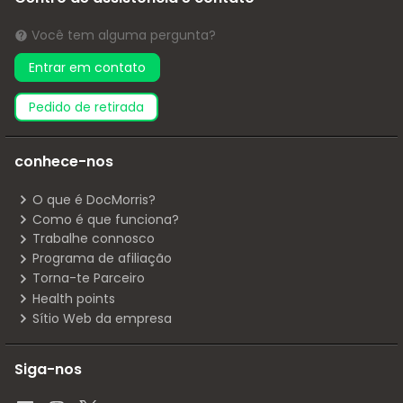
Você tem alguma pergunta?
Entrar em contato
pedido de retirada
conhece-nos
O que é DocMorris?
Como é que funciona?
Trabalhe connosco
Programa de afiliação
Torna-te Parceiro
Health points
Sítio Web da empresa
Siga-nos