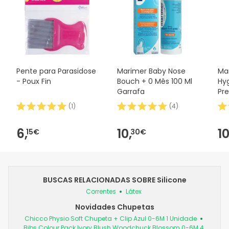
Pente para Parasidose
Marimer Baby Nose
Ma
- Poux Fin
Bouch + 0 Mês 100 Ml
Hyg
Garrafa
Pre
Mes
(
1
)
(
4
)
6,
10,
10
15€
30€
BUSCAS RELACIONADAS SOBRE Silicone
Correntes
Látex
Novidades Chupetas
Chicco Physio Soft Chupeta + Clip Azul 0-6M 1 Unidade
Bibs Colour Pack Ivory Blush Woodchuck Blossom 0-6M 4