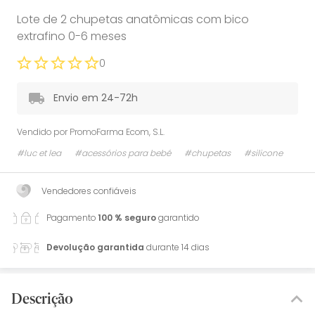
Lote de 2 chupetas anatômicas com bico
extrafino 0-6 meses
0
Envio em 24-72h
Vendido por
PromoFarma Ecom, S.L.
#luc et lea
#acessórios para bebé
#chupetas
#silicone
Vendedores confiáveis
Pagamento
100 % seguro
garantido
Devolução garantida
durante 14 dias
Descrição