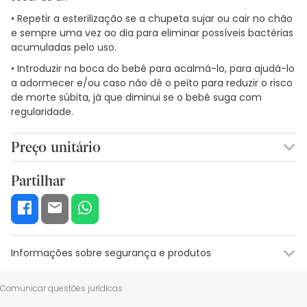
• Repetir a esterilização se a chupeta sujar ou cair no chão
e sempre uma vez ao dia para eliminar possíveis bactérias
acumuladas pelo uso.
• Introduzir na boca do bebê para acalmá-lo, para ajudá-lo
a adormecer e/ou caso não dê o peito para reduzir o risco
de morte súbita, já que diminui se o bebê suga com
regularidade.
Preço unitário
2,86€ / Unidades
Partilhar
Informações sobre segurança e produtos
Recursos de segurança visual
Dados do fabricante
Gestor o
Comunicar questões jurídicas