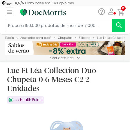
4,5
/
5
Com base em
643
opiniões
0
Bebés
Acessórios para bebé
Chupetas
Silicone
Luc Et Léa Collection
*Ver detalhes
Luc Et Léa Collection Duo
Chupeta 0-6 Meses C2 2
Unidades
Health Points