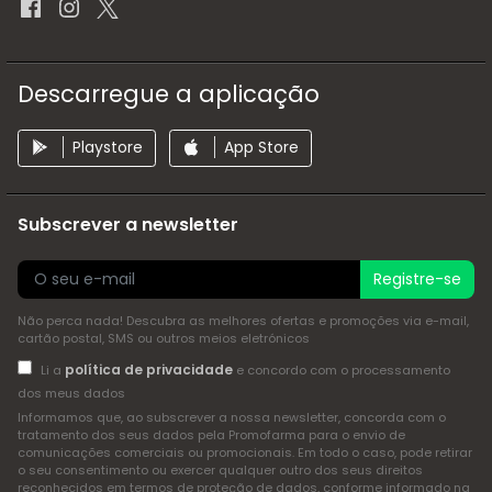
Descarregue a aplicação
Playstore
App Store
Subscrever a newsletter
Registre-se
Não perca nada! Descubra as melhores ofertas e promoções via e-mail,
cartão postal, SMS ou outros meios eletrónicos
política de privacidade
Li a
e concordo com o processamento
dos meus dados
Informamos que, ao subscrever a nossa newsletter, concorda com o
tratamento dos seus dados pela Promofarma para o envio de
comunicações comerciais ou promocionais. Em todo o caso, pode retirar
o seu consentimento ou exercer qualquer outro dos seus direitos
reconhecidos em termos de proteção de dados, conforme informado na