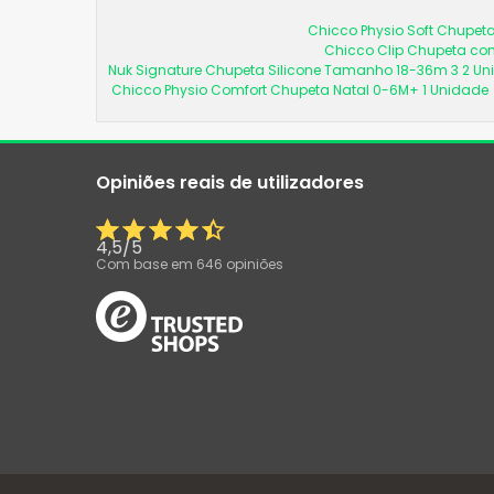
Chicco Physio Soft Chupeta
Chicco Clip Chupeta com
Nuk Signature Chupeta Silicone Tamanho 18-36m 3 2 U
Chicco Physio Comfort Chupeta Natal 0-6M+ 1 Unidade
Opiniões reais de utilizadores
4,5
/
5
Com base em
646
opiniões