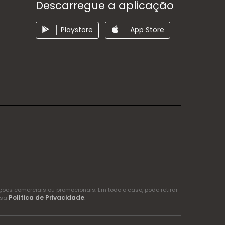
Descarregue a aplicação
Playstore
App Store
es comerciais ou promocionais. Em todo o caso, pode retirar
Política de Privacidade
ssa
.