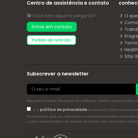
Centro de assistência e contato
conhec
Você tem alguma pergunta?
O que
Como 
Entrar em contato
Traba
Progr
pedido de retirada
Torna
Health
Sítio
Subscrever a newsletter
Não perca nada! Descubra as melhores ofertas e promoções via 
política de privacidade
Li a
e concordo com o process
Informamos que, ao subscrever a nossa newsletter, concorda 
o seu consentimento ou exercer qualquer outro dos seus dire