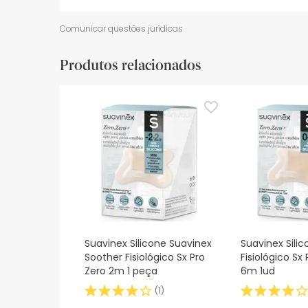
Recursos de segurança visual
Dados do fabrica
Comunicar questões jurídicas
Recursos de segurança visual
Produtos relacionados
De momento, não dispomos de imagens de segura
actualizações. Entretanto, recomendamos que le
sobre segurança, não hesites em contactar-nos.
Suavinex Silicone Suavinex
Suavinex Sili
Soother Fisiológico Sx Pro
Fisiológico Sx
Zero 2m 1 peça
6m 1ud
(
1
)