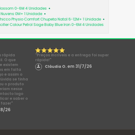
 Blossom 0-6M 4 Unidades
a Nuvens 0M+ 1 Unidade
hicco Physio Comfort Chupeta Natal 6-12M+ 1 Unidade
cifier Colour Petrol Sage Baby Blue Iron 0-6M 4 Unidades
a rápida
"Preços incríveis e a entrega foi super
l. O que
rápida!"
e existem
em 31/7/26
Cláudia O.
s em falta
go e assim o
dúvida se tinha
ou o produto
eriam nesse
ntacto logo
licar e saber o
 fazer"
/8/26