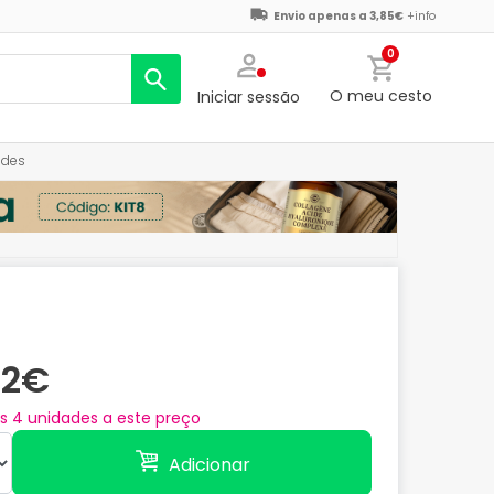
Envio apenas a 3,85€
+info
0
O meu cesto
Iniciar sessão
ades
72€
as
4
unidades a este preço
Adicionar