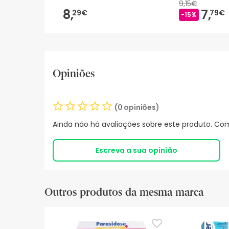
9,15€
8,
7,
29€
79€
-15%
Opiniões
(0 opiniões)
Ainda não há avaliações sobre este produto. Com
Escreva a sua opinião
Outros produtos da mesma marca