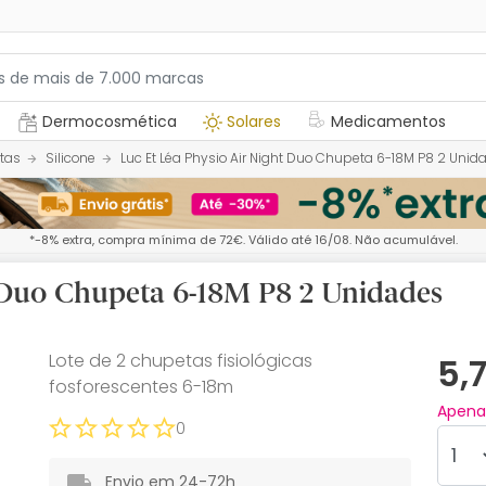
Dermocosmética
Solares
Medicamentos
tas
Silicone
Luc Et Léa Physio Air Night Duo Chupeta 6-18M P8 2 Unid
*-8% extra, compra mínima de 72€. Válido até 16/08. Não acumulável.
t Duo Chupeta 6-18M P8 2 Unidades
Lote de 2 chupetas fisiológicas
5,
fosforescentes 6-18m
Apen
0
Envio em 24-72h