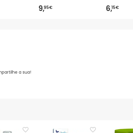
9,
6,
95€
15€
partilhe a sua!