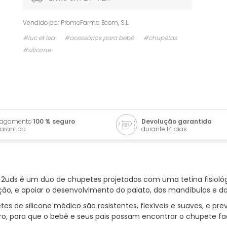
Vendido por
PromoFarma Ecom, S.L.
#luc et lea
#acessórios para bebé
#chupetas
#silicone
Pagamento
100 % seguro
Devolução garantida
arantido
durante 14 dias
P8 2uds é um duo de chupetes projetados com uma tetina fisio
, e apoiar o desenvolvimento do palato, das mandíbulas e da
e silicone médico são resistentes, flexíveis e suaves, e prev
uro, para que o bebê e seus pais possam encontrar o chupete fa