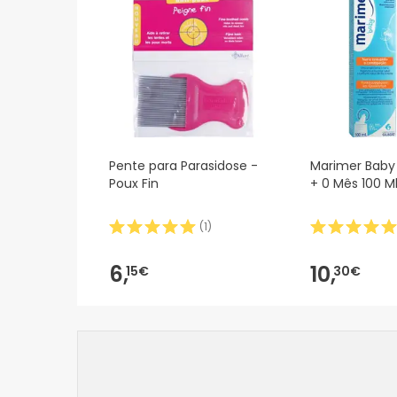
Pente para Parasidose -
Marimer Baby
Poux Fin
+ 0 Mês 100 M
(
1
)
6,
10,
15€
30€