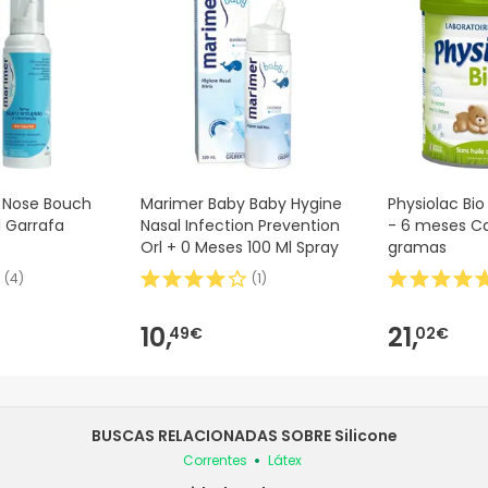
 Nose Bouch
Marimer Baby Baby Hygine
Physiolac Bio
l Garrafa
Nasal Infection Prevention
- 6 meses C
Orl + 0 Meses 100 Ml Spray
gramas
(
4
)
(
1
)
10,
21,
49€
02€
BUSCAS RELACIONADAS SOBRE Silicone
Correntes
Látex