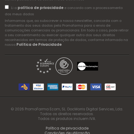
política de privacidade
Li a
e concordo com o processamento
dos meus dados
Informamos que, ao subscrever a nossa newsletter, concorda com o
tratamento dos seus dados pela Promofarma para o envio de
comunicações comerciais ou promocionais. Em todo o caso, pode retirar
o seu consentimento ou exercer qualquer outro dos seus direitos
reconhecidos em termos de proteção de dados, conforme informado na
Política de Privacidade
nossa
.
© 2026 PromoFarma Ecom, SL. DocMorris Digital Services, Lda.
Todos os direitos reservados.
Todos os produtos incluem IVA.
Política de privacidade
Condições de utilização