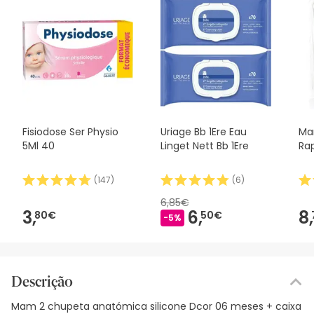
Fisiodose Ser Physio
Uriage Bb 1Ere Eau
Ma
5Ml 40
Linget Nett Bb 1Ere
Ra
(
147
)
(
6
)
6,85€
3,
6,
8,
80€
50€
-5%
Descrição
Mam 2 chupeta anatómica silicone Dcor 06 meses + caixa