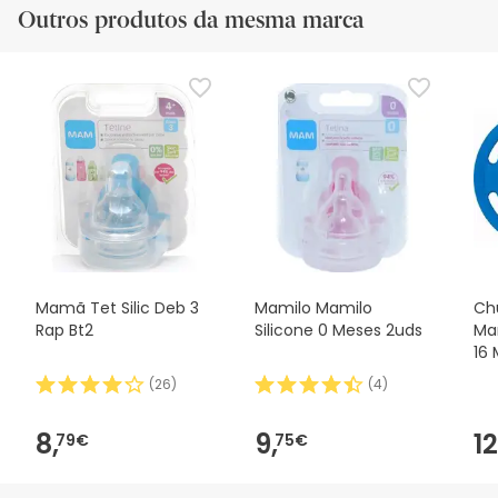
Outros produtos da mesma marca
Mamã Tet Silic Deb 3
Mamilo Mamilo
Ch
Rap Bt2
Silicone 0 Meses 2uds
Ma
16 
(
26
)
(
4
)
8,
9,
12
79€
75€