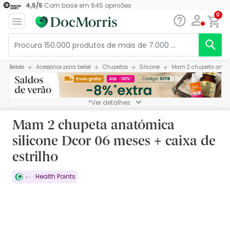
4,5
/
5
Com base em
645
opiniões
0
Bebés
Acessórios para bebé
Chupetas
Silicone
Mam 2 chupeta anatómi
*Ver detalhes
Mam 2 chupeta anatómica
silicone Dcor 06 meses + caixa de
estrilho
Health Points