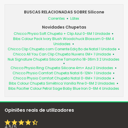
BUSCAS RELACIONADAS SOBRE Silicone
Correntes
Látex
Novidades Chupetas
Chicco Physio Soft Chupeta + Clip Azul 0-6M 1 Unidade
Bibs Colour Pack Ivory Blush Woodchuck Blossom 0-6M 4
Unidades
Chicco Clip Chupeta com Corrente Edição de Natal 1 Unidade
Chicco All You Can Clip Chupeta Nuvens 0M+ 1 Unidade
Nuk Signature Chupeta Silicone Tamanho 18-36m 3 2 Unidades
Chicco Physio Ring Chupeta Silicone 4m+ Azul 2 Unidades
Chicco Physio Comfort Chupeta Natal 6-12M+ 1 Unidade
Chicco Physio Comfort Chupeta Natal 0-6M+ 1 Unidade
Bibs Colour Chupeta Simétrica Vanilla Pine 0-6M 2 Unidades
Bibs Pacifier Colour Petrol Sage Baby Blue Iron 0-6M 4 Unidades
Opiniões reais de utilizadores
4,5
/
5