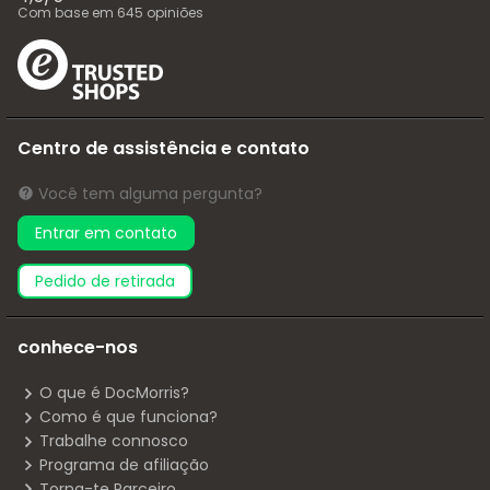
Com base em
645
opiniões
Centro de assistência e contato
Você tem alguma pergunta?
Entrar em contato
pedido de retirada
conhece-nos
O que é DocMorris?
Como é que funciona?
Trabalhe connosco
Programa de afiliação
Torna-te Parceiro