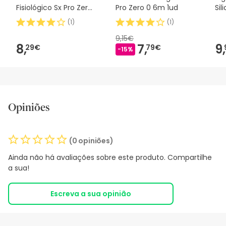
Fisiológico Sx Pro Zero
Pro Zero 0 6m 1ud
Sil
2m 1 peça
2u
(
1
)
(
1
)
9,15€
8,
7,
9,
29€
79€
-15%
Opiniões
(0 opiniões)
Ainda não há avaliações sobre este produto. Compartilhe
a sua!
Escreva a sua opinião