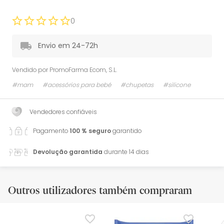
0
Envio em 24-72h
Vendido por
PromoFarma Ecom, S.L.
#mam
#acessórios para bebé
#chupetas
#silicone
Vendedores confiáveis
Pagamento
100 % seguro
garantido
Devolução garantida
durante 14 dias
Outros utilizadores também compraram