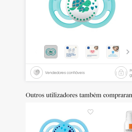
Bebés
Ótica
Ortopedia
Ervanária
Cosmética natural
Promoções
Vendedores confiáveis
g
Marcas
Mais vendidos
Outros utilizadores também comprara
Health points
Blog