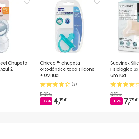
eel Chupeta
Chicco ™ chupeta
Suavinex Sil
Azul 2
ortodôntica todo silicone
Fisiológico Sx
+ 0M 1ud
6m 1ud
(
2
)
5,05€
9,15€
4,
7,
19€
79€
-17%
-15%