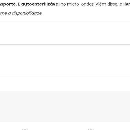
ansporte
. É
autoesterilizável
no micro-ondas. Além disso, é
liv
me a disponibilidade.
nte
Gestor orçamental
nça para este produto, mas estamos a trabalhar nisso. Reco
ias as informações de segurança que acompanham o produto ant
 Além disso, se desejares, também podes devolver o produto s