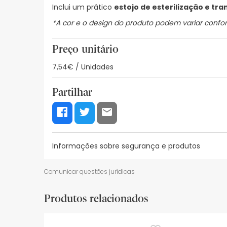
Inclui um prático
estojo de esterilização e tr
*A cor e o design do produto podem variar confor
Preço unitário
7,54€ / Unidades
Partilhar
Informações sobre segurança e produtos
Recursos de segurança visual
Dados do fabrica
Comunicar questões jurídicas
Recursos de segurança visual
Produtos relacionados
De momento, não dispomos de imagens de segura
actualizações. Entretanto, recomendamos que le
sobre segurança, não hesites em contactar-nos.