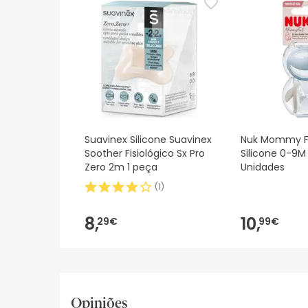
Suavinex Silicone Suavinex
Nuk Mommy F
Soother Fisiológico Sx Pro
Silicone 0-9M 
Zero 2m 1 peça
Unidades
(
1
)
8,
10,
29€
99€
Opiniões