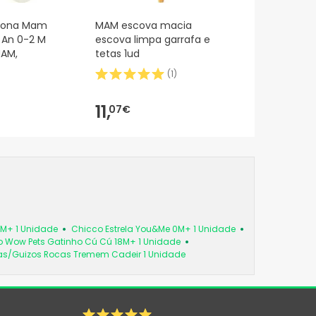
icona Mam
MAM escova macia
t An 0-2 M
escova limpa garrafa e
MAM,
tetas 1ud
(
1
)
11,
07€
6M+ 1 Unidade
Chicco Estrela You&Me 0M+ 1 Unidade
 Wow Pets Gatinho Cú Cú 18M+ 1 Unidade
as/Guizos Rocas Tremem Cadeir 1 Unidade