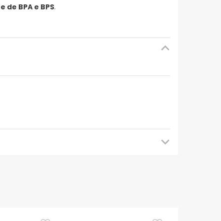
re de BPA e BPS
.
mendamos que voltes mais tarde para veres as
es de o utilizares. Se tiveres alguma dúvida
eguindo os
nossos termos e condições
.