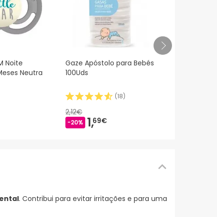
Mustela Hyd
 Noite
Gaze Apóstolo para Bebés
Corporal C
 Meses Neutra
100Uds
Bio 500ml
(
18
)
12,
90€
2,12€
1,
69€
-20%
ental
. Contribui para evitar irritações e para uma