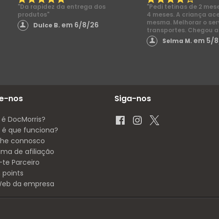
"Da rapidez da entrega dos
"Pedi tetinas de 2 mes
produtos"
4 meses. A criança ac
mesma. Melhorar o ser
em 6/8/26
Dulce B.
transportes. Chegou a
em 5/8
Selma M.
e-nos
Siga-nos
 é DocMorris?
é que funciona?
lhe connosco
ama de afiliação
-te Parceiro
 points
 Web da empresa