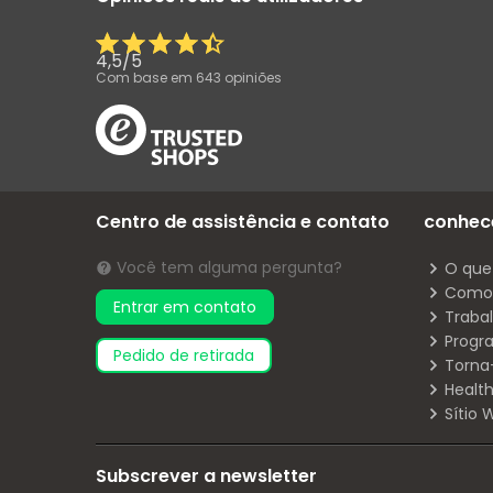
4,5
/
5
Com base em
643
opiniões
Centro de assistência e contato
conhec
Você tem alguma pergunta?
O que
Como 
Entrar em contato
Traba
Progr
pedido de retirada
Torna
Health
Sítio
Subscrever a newsletter