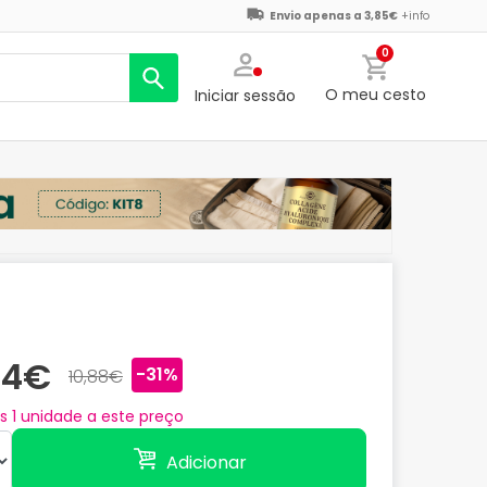
Envio apenas a 3,85€
+info
0
O meu cesto
Iniciar sessão
54€
-31%
10,88€
as
1
unidade a este preço
Adicionar