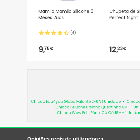
Mamilo Mamilo Silicone 0
Chupeta de S
Meses 2uds
Perfect Night 
(
4
)
9,
12,
75€
23€
Chicco Edu4you Globo Falante 2-6A 1 Unidade
Chicco
Chicco Peluche Ursinho Quentinho 0M+ 1 Un
Chicco Wow Pets Pónei Cú Cú 18M+ 1 Unida
Opiniões reais de utilizadores