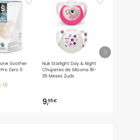
icone Soother
Nuk Starlight Day & Night
Chicco Phys
 Pro Zero 0
Chupetes de Silicona 18-
Soft Verde 
36 Meses 2uds
(
1
)
9,
6,
95€
49€