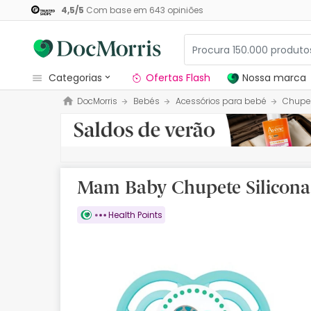
4,5
/
5
Com base em
643
opiniões
categorias
Ofertas Flash
Nossa marca
DocMorris
Bebés
Acessórios para bebé
Chupe
Dermocosmetica
Nossa marca
Solares
Mam Baby Chupete Silicona
Medicamentos
Health Points
Cosmética
Saúde
Higiene
Dietética