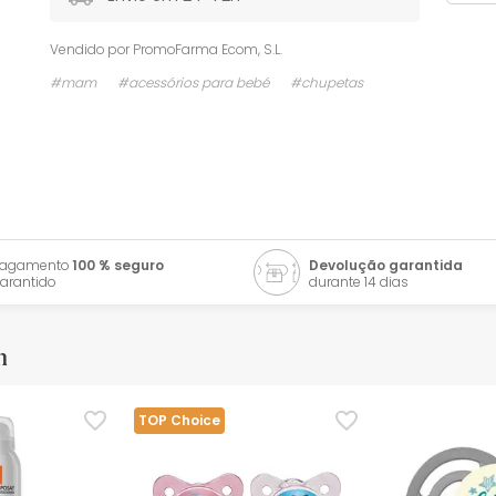
Vendido por
PromoFarma Ecom, S.L.
#mam
#acessórios para bebé
#chupetas
Pagamento
100 % seguro
Devolução garantida
arantido
durante 14 dias
m
TOP Choice