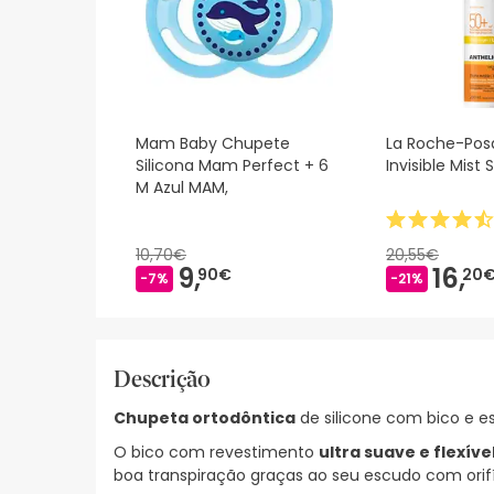
Mam Baby Chupete
La Roche-Posa
Silicona Mam Perfect + 6
Invisible Mist
M Azul MAM,
10,70€
20,55€
9,
16,
90€
20
-7%
-21%
Descrição
Chupeta ortodôntica
de silicone com bico e e
O bico com revestimento
ultra suave e flexíve
boa transpiração graças ao seu escudo com orifí