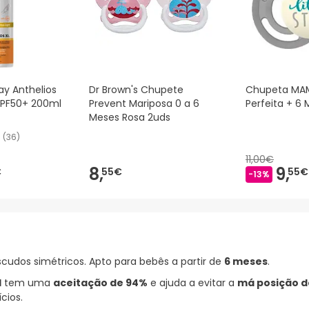
y Anthelios
Dr Brown's Chupete
Chupeta MAM
 SPF50+ 200ml
Prevent Mariposa 0 a 6
Perfeita + 6
Meses Rosa 2uds
(
36
)
11,00€
8,
9,
€
55€
55€
-13%
scudos simétricos. Apto para bebês a partir de
6 meses
.
l
tem uma
aceitação de 94%
e ajuda a evitar a
má posição d
cios.