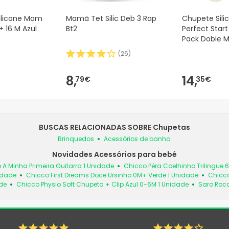
ilicone Mam
Mamã Tet Silic Deb 3 Rap
Chupete Sil
+ 16 M Azul
Bt2
Perfect Star
Pack Doble 
(
26
)
8,
14,
79€
35€
BUSCAS RELACIONADAS SOBRE Chupetas
Brinquedos
Acessórios de banho
Novidades Acessórios para bebé
 A Minha Primeira Guitarra 1 Unidade
Chicco Pêra Coelhinho Trilingue 
idade
Chicco First Dreams Doce Ursinho 0M+ Verde 1 Unidade
Chicco
de
Chicco Physio Soft Chupeta + Clip Azul 0-6M 1 Unidade
Saro Roc