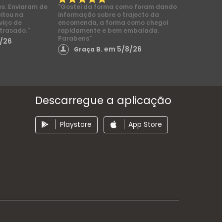
es. Enviaram de
"Gostei da forma como foram dando
eitou na
informação sobre o trajecto da
viço de
encomenda, a forma como chegoi
trasado."
rapidamente e bem embalada.
Parabens"
/26
em 5/8/26
Graça B.
Descarregue a aplicação
Playstore
App Store