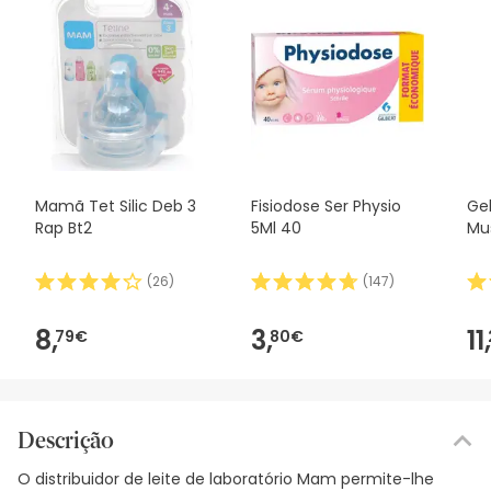
Mamã Tet Silic Deb 3
Fisiodose Ser Physio
Ge
Rap Bt2
5Ml 40
Mu
(
26
)
(
147
)
8,
3,
11,
79€
80€
Descrição
O distribuidor de leite de laboratório Mam permite-lhe