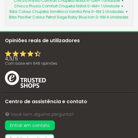
Chicco Physio Comfort Chupeta Natal 6-12M+ 1 Unidade
Chicco Physio Comfort Chupeta Natal 0-6M+ 1 Unidade
Bibs Colour Chupeta Simétrica Vanilla Pine 0-6M 2 Unidades
Bibs Pacifier Colour Petrol Sage Baby Blue Iron 0-6M 4 Unidades
Opiniões reais de utilizadores
4,5
/
5
Com base em
646
opiniões
Centro de assistência e contato
Você tem alguma pergunta?
Entrar em contato