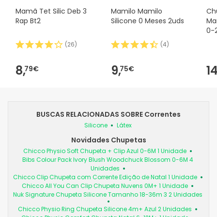
Mamã Tet Silic Deb 3
Mamilo Mamilo
Ch
Rap Bt2
Silicone 0 Meses 2uds
Ma
0-
MA
(
26
)
(
4
)
8,
9,
14
79€
75€
BUSCAS RELACIONADAS SOBRE Correntes
Silicone
Látex
Novidades Chupetas
Chicco Physio Soft Chupeta + Clip Azul 0-6M 1 Unidade
Bibs Colour Pack Ivory Blush Woodchuck Blossom 0-6M 4
Unidades
Chicco Clip Chupeta com Corrente Edição de Natal 1 Unidade
Chicco All You Can Clip Chupeta Nuvens 0M+ 1 Unidade
Nuk Signature Chupeta Silicone Tamanho 18-36m 3 2 Unidades
Chicco Physio Ring Chupeta Silicone 4m+ Azul 2 Unidades