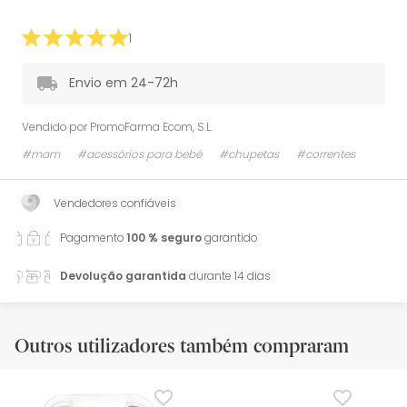
1
Envio em 24-72h
Vendido por
PromoFarma Ecom, S.L.
#mam
#acessórios para bebé
#chupetas
#correntes
Vendedores confiáveis
Pagamento
100 % seguro
garantido
Devolução garantida
durante 14 dias
Outros utilizadores também compraram