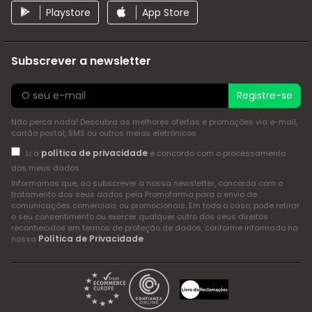
Playstore
App Store
Subscrever a newsletter
Registre-se
Não perca nada! Descubra as melhores ofertas e promoções via e-mail,
cartão postal, SMS ou outros meios eletrónicos
política de privacidade
Li a
e concordo com o processamento
dos meus dados
Informamos que, ao subscrever a nossa newsletter, concorda com o
tratamento dos seus dados pela Promofarma para o envio de
comunicações comerciais ou promocionais. Em todo o caso, pode retirar
o seu consentimento ou exercer qualquer outro dos seus direitos
reconhecidos em termos de proteção de dados, conforme informado na
Política de Privacidade
nossa
.