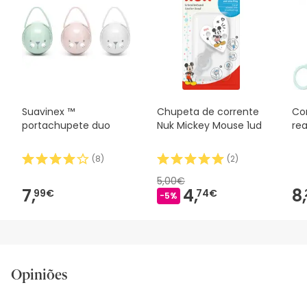
Suavinex ™
Chupeta de corrente
Co
portachupete duo
Nuk Mickey Mouse 1ud
rea
(
8
)
(
2
)
5,00€
7,
4,
8,
99€
74€
-5%
Opiniões