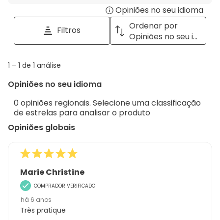
para
estrela.
Opiniões no seu idioma
Disp
pesquisar
tópicos
a
Ordenar por
Filtros
e
pop
Opiniões no seu idioma
opiniões
with
info
1
1
–
1 de 1
análise
abou
to
Regi
Opiniões no seu idioma
1
Sort.
de
0 opiniões regionais. Selecione uma classificação
1
de estrelas para analisar o produto
análise
Opiniões globais
Marie Christine
COMPRADOR VERIFICADO
há 6 anos
Très pratique